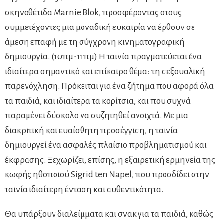
σκηνοθέτιδα Marnie Blok, προσφέροντας στους
συμμετέχοντες μια μοναδική ευκαιρία να έρθουν σε
άμεση επαφή με τη σύγχρονη κινηματογραφική
δημιουργία. (10πμ-11πμ) Η ταινία πραγματεύεται ένα
ιδιαίτερα σημαντικό και επίκαιρο θέμα: τη σεξουαλική
παρενόχληση. Πρόκειται για ένα ζήτημα που αφορά όλα
τα παιδιά, και ιδιαίτερα τα κορίτσια, και που συχνά
παραμένει δύσκολο να συζητηθεί ανοιχτά. Με μια
διακριτική και ευαίσθητη προσέγγιση, η ταινία
δημιουργεί ένα ασφαλές πλαίσιο προβληματισμού και
έκφρασης. Ξεχωρίζει, επίσης, η εξαιρετική ερμηνεία της
κωφής ηθοποιού Sigrid ten Napel, που προσδίδει στην
ταινία ιδιαίτερη ένταση και αυθεντικότητα.
Θα υπάρξουν διαλείμματα και σνακ για τα παιδιά, καθώς