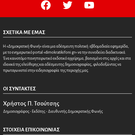
facebook
twitter
youtube
ΣΧΕΤΙΚΆ ΜΕ ΕΜΆΣ
Η «Δημοκρατική Φωνή» είναι μια αδέσμευτη πολιτική εβδομαδιαία εφημερίδα,
με το ενημερωτικό portal «dimokratikifoni.gr» να την συνοδεύει διαδικτυακά.
Ένα καινοτόμο πανηπειρωτικό εκδοτικό εγχείρημα, βασισμένο στις αρχές και στα
ιδανικά της ελεύθερης και αδέσμευτης δημοσιογραφίας, φιλοδοξώντας να
πρωταγωνιστεί στην ειδησιογραφία της περιοχής μας.
ΟΙ ΣΥΝΤΆΚΤΕΣ
Χρήστος Π. Τσούτσης
Δημοσιογράφος - Εκδότης - Διευθυντής Δημοκρατικής Φωνής
ΣΤΟΙΧΕΊΑ ΕΠΙΚΟΙΝΩΝΊΑΣ