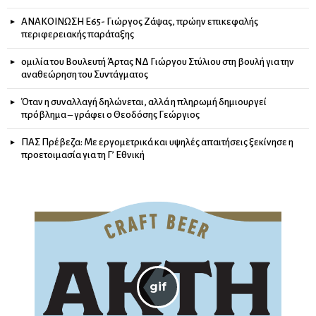
ΑΝΑΚΟΙΝΩΣΗ Ε65- Γιώργος Ζάψας, πρώην επικεφαλής
περιφερειακής παράταξης
ομιλία του Βουλευτή Άρτας ΝΔ Γιώργου Στύλιου στη βουλή για την
αναθεώρηση του Συντάγματος
Όταν η συναλλαγή δηλώνεται, αλλά η πληρωμή δημιουργεί
πρόβλημα – γράφει ο Θεοδόσης Γεώργιος
ΠΑΣ Πρέβεζα: Με εργομετρικά και υψηλές απαιτήσεις ξεκίνησε η
προετοιμασία για τη Γ’ Εθνική