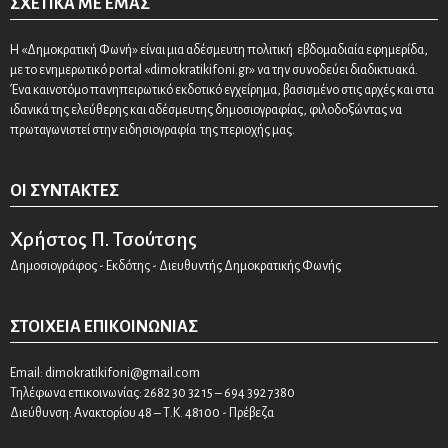
ΣΧΕΤΙΚΆ ΜΕ ΕΜΆΣ
Η «Δημοκρατική Φωνή» είναι μια αδέσμευτη πολιτική εβδομαδιαία εφημερίδα,
με το ενημερωτικό portal «dimokratikifoni.gr» να την συνοδεύει διαδικτυακά.
Ένα καινοτόμο πανηπειρωτικό εκδοτικό εγχείρημα, βασισμένο στις αρχές και στα
ιδανικά της ελεύθερης και αδέσμευτης δημοσιογραφίας, φιλοδοξώντας να
πρωταγωνιστεί στην ειδησιογραφία της περιοχής μας.
ΟΙ ΣΥΝΤΆΚΤΕΣ
Χρήστος Π. Τσούτσης
Δημοσιογράφος - Εκδότης - Διευθυντής Δημοκρατικής Φωνής
ΣΤΟΙΧΕΊΑ ΕΠΙΚΟΙΝΩΝΊΑΣ
Email:
dimokratikifoni@gmail.com
Τηλέφωνα επικοινωνίας: 2682 30 32 15 – 694 392 7380
Διεύθυνση: Ανακτορίου 48 – Τ.Κ. 48100 - Πρέβεζα