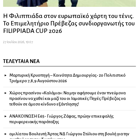
Η Φιλιππιάδα στον ευρωπαϊκό χάρτη του τένις.
Το Επιμελητήριο Πρέβεζας συνδιοργανωτής του
FILIPPIADA CUP 2026
27 Ιουλίου 2026, 19:07
ΤΕΛΕΥΤΑΊΑ ΝΈΑ
Μαρτυρική Κρυοπηγή – Κοινότητα Δημιουργίας- 2ο Πολιτιστικό
Τριήμερο 7,8,9 Αυγούστου 2026
Χώρος πρασίνου «Καλάμια»: Να μην αφήσουμε έναν πνεύμονα
πρασίνου να χαθεί και μαζί του οι Ιαματικές Πηγές Πρέβεζας να
τεθούν σε άμεσο κίνδυνο εξάντλησης!
ΑΝΑΚΟΙΝΩΣΗ Ε65- Γιώργος Ζάψας, πρώην επικεφαλής
περιφερειακής παράταξης
ομιλία του Βουλευτή Άρτας ΝΔ Γιώργου Στύλιου στη βουλή για την