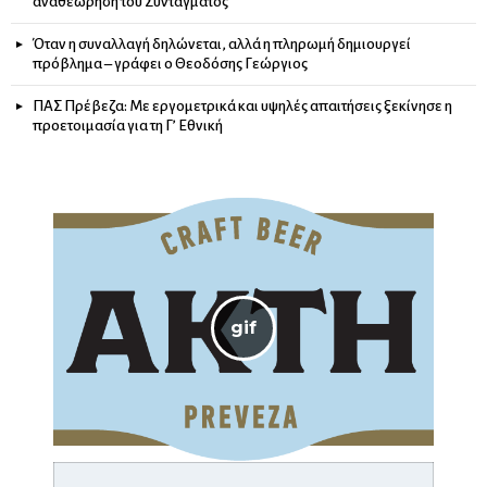
αναθεώρηση του Συντάγματος
Όταν η συναλλαγή δηλώνεται, αλλά η πληρωμή δημιουργεί
πρόβλημα – γράφει ο Θεοδόσης Γεώργιος
ΠΑΣ Πρέβεζα: Με εργομετρικά και υψηλές απαιτήσεις ξεκίνησε η
προετοιμασία για τη Γ’ Εθνική