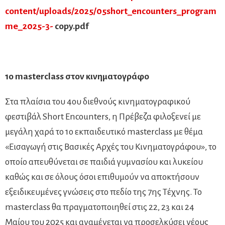
content/uploads/2025/05short_encounters_program
me_2025-3-
copy.pdf
1ο
masterclass
στον
κινηματογράφο
Στα πλαίσια του 4ου διεθνούς κινηματογραφικού
φεστιβάλ Short Encounters, η Πρέβεζα φιλοξενεί με
μεγάλη χαρά το 1ο εκπαιδευτικό masterclass με θέμα
«Εισαγωγή στις Βασικές Αρχές του Κινηματογράφου», το
οποίο απευθύνεται σε παιδιά γυμνασίου και λυκείου
καθώς και σε όλους όσοι επιθυμούν να αποκτήσουν
εξειδικευμένες γνώσεις στο πεδίο της 7ης Τέχνης. Το
masterclass θα πραγματοποιηθεί στις 22, 23 και 24
Μαίου του 2025 και αναμένεται να προσελκύσει νέους