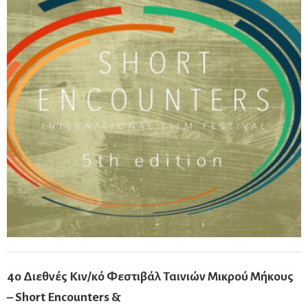
4ο
Διεθνές
Κιν/κό
Φεστιβάλ
Ταινιών
Μικρού
Μήκους
–
Short
Encounters
&