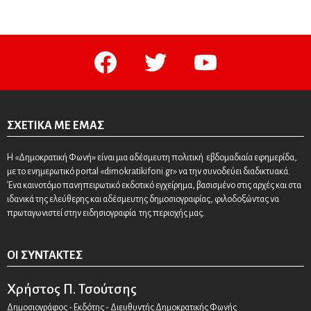
facebook
twitter
youtube
ΣΧΕΤΙΚΆ ΜΕ ΕΜΆΣ
Η «Δημοκρατική Φωνή» είναι μια αδέσμευτη πολιτική εβδομαδιαία εφημερίδα,
με το ενημερωτικό portal «dimokratikifoni.gr» να την συνοδεύει διαδικτυακά.
Ένα καινοτόμο πανηπειρωτικό εκδοτικό εγχείρημα, βασισμένο στις αρχές και στα
ιδανικά της ελεύθερης και αδέσμευτης δημοσιογραφίας, φιλοδοξώντας να
πρωταγωνιστεί στην ειδησιογραφία της περιοχής μας.
ΟΙ ΣΥΝΤΆΚΤΕΣ
Χρήστος Π. Τσούτσης
Δημοσιογράφος - Εκδότης - Διευθυντής Δημοκρατικής Φωνής