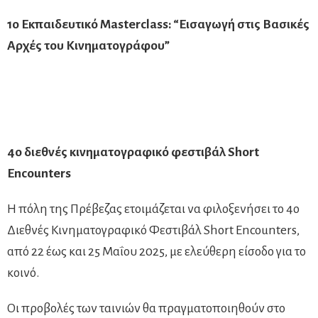
1ο
Εκπαιδευτικό
Masterclass:
“Εισαγωγή
στις
Βασικές
Αρχές
του
Κινηματογράφου”
4ο
διεθνές
κινηματογραφικό
φεστιβάλ
Short
Encounters
Η πόλη της Πρέβεζας ετοιμάζεται να φιλοξενήσει το 4ο
Διεθνές Κινηματογραφικό Φεστιβάλ Short Encounters,
από 22 έως και 25 Μαΐου 2025, με ελεύθερη είσοδο για το
κοινό.
Οι προβολές των ταινιών θα πραγματοποιηθούν στο