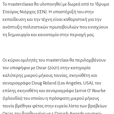
Το masterclassα θα υλοποιηθεί με δωρεά από το Ίδρυμα
Σταύρος Νιάρχος (ΙΣΝ). Η υποστήριξή του στην
εκπαίδευση και την τέχνη είναι καθοριστική για την
ανάπτυξη πολιτιστικών πρωτοβουλιών που ενισχύουν
τη δημιουργία και καινοτομία στην περιοχή μας.
Οι κύριοι ομιλητές του masterclass θα περιλαμβάνουν
τον υποψήφιο με Oscar (2021) στην κατηγορία
καλύτερης μικρού μήκους ταινίας, σκηνοθέτη και
σεναριογράφο Doug Roland (Los Angeles, USA), τον
επίσης σκηνοθέτη και σεναριογράφο Jamie O’ Rourke
(Ιρλανδία) του οποίου η πρόσφατη μικρού μήκους
ταινία βρέθηκε φέτος στην ευρεία λίστα των βραβείων
Oscar, τον βραβευμένο με 5 Danish Awards μουσικο-