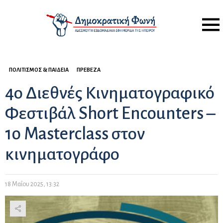
Menu
ΠΟΛΙΤΙΣΜΌΣ & ΠΑΙΔΕΊΑ
ΠΡΈΒΕΖΑ
4ο Διεθνές Κινηματογραφικό
Φεστιβάλ Short Encounters –
1o Masterclass στον
κινηματογράφο
18 Μαΐου 2025, 13:32