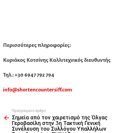
Περισσότερες
πληροφορίες:
Κυριάκος Κοτσίνης Καλλιτεχνικός διευθυντής
Τηλ.:
+30
6947
792
794
info@shortencountersiff.com
Προηγούμενο άρθρο
See
Σημεία από τον χαιρετισμό της Όλγας
more
Γεροβασίλη στην 3η Τακτική Γενική
Συνέλευση του Συλλόγου Υπαλλήλων