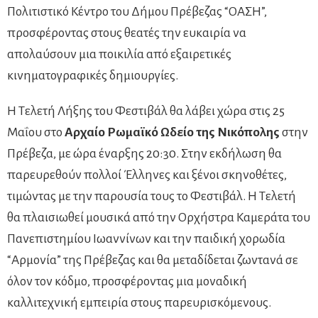
Πολιτιστικό Κέντρο του Δήμου Πρέβεζας “ΟΑΣΗ”,
προσφέροντας στους θεατές την ευκαιρία να
απολαύσουν μια ποικιλία από εξαιρετικές
κινηματογραφικές δημιουργίες.
Η Τελετή Λήξης του Φεστιβάλ θα λάβει χώρα στις 25
Μαΐου στο
Αρχαίο Ρωμαϊκό Ωδείο της Νικόπολης
στην
Πρέβεζα, με ώρα έναρξης 20:30. Στην εκδήλωση θα
παρευρεθούν πολλοί Έλληνες και ξένοι σκηνοθέτες,
τιμώντας με την παρουσία τους το Φεστιβάλ. Η Τελετή
θα πλαισιωθεί μουσικά από την Ορχήστρα Καμεράτα του
Πανεπιστημίου Ιωαννίνων και την παιδική χορωδία
“Αρμονία” της Πρέβεζας και θα μεταδίδεται ζωντανά σε
όλον τον κόδμο, προσφέροντας μια μοναδική
καλλιτεχνική εμπειρία στους παρευρισκόμενους.