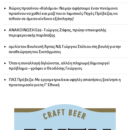
Χώρος πρασίνου «Καλάμια»: Να μην αφήσουμε έναν πνεύμονα
πρασίνου να χαθεί και μαζί του οι Ιαματικές Πηγές Πρέβεζας να
τεθούν σε άμεσο κίνδυνο εξάντλησης!
ΑΝΑΚΟΙΝΩΣΗ Ε65- Γιώργος Ζάψας, πρώην επικεφαλής
περιφερειακής παράταξης
ομιλία του Βουλευτή Άρτας ΝΔ Γιώργου Στύλιου στη βουλή για την
αναθεώρηση του Συντάγματος
Όταν η συναλλαγή δηλώνεται, αλλά η πληρωμή δημιουργεί
πρόβλημα – γράφει ο Θεοδόσης Γεώργιος
ΠΑΣ Πρέβεζα: Με εργομετρικά και υψηλές απαιτήσεις ξεκίνησε η
προετοιμασία για τη Γ’ Εθνική