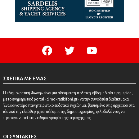
facebook
twitter
youtube
ΣΧΕΤΙΚΆ ΜΕ ΕΜΆΣ
Η «Δημοκρατική Φωνή» είναι μια αδέσμευτη πολιτική εβδομαδιαία εφημερίδα,
με το ενημερωτικό portal «dimokratikifoni.gr» να την συνοδεύει διαδικτυακά.
Ένα καινοτόμο πανηπειρωτικό εκδοτικό εγχείρημα, βασισμένο στις αρχές και στα
ιδανικά της ελεύθερης και αδέσμευτης δημοσιογραφίας, φιλοδοξώντας να
πρωταγωνιστεί στην ειδησιογραφία της περιοχής μας.
ΟΙ ΣΥΝΤΆΚΤΕΣ