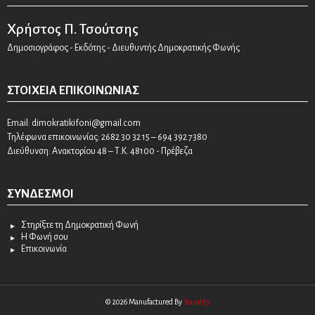
Χρήστος Π. Τσούτσης
Δημοσιογράφος - Εκδότης - Διευθυντής Δημοκρατικής Φωνής
ΣΤΟΙΧΕΊΑ ΕΠΙΚΟΙΝΩΝΊΑΣ
Email:
dimokratikifoni@gmail.com
Τηλέφωνα επικοινωνίας: 2682 30 32 15 – 694 392 7380
Διεύθυνση: Ανακτορίου 48 – Τ.Κ. 48100 - Πρέβεζα
ΣΎΝΔΕΣΜΟΙ
Στηρίξτε τη Δημοκρατική Φωνή
Η Φωνή σου
Επικοινωνία
© 2026 Manufactured By
Sociality