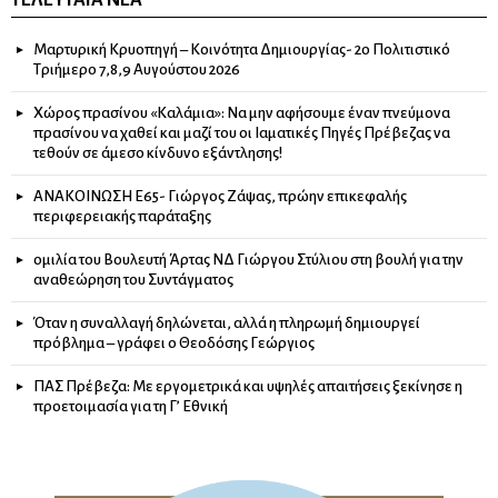
ΤΕΛΕΥΤΑΊΑ ΝΈΑ
Μαρτυρική Κρυοπηγή – Κοινότητα Δημιουργίας- 2ο Πολιτιστικό
Τριήμερο 7,8,9 Αυγούστου 2026
Χώρος πρασίνου «Καλάμια»: Να μην αφήσουμε έναν πνεύμονα
πρασίνου να χαθεί και μαζί του οι Ιαματικές Πηγές Πρέβεζας να
τεθούν σε άμεσο κίνδυνο εξάντλησης!
ΑΝΑΚΟΙΝΩΣΗ Ε65- Γιώργος Ζάψας, πρώην επικεφαλής
περιφερειακής παράταξης
ομιλία του Βουλευτή Άρτας ΝΔ Γιώργου Στύλιου στη βουλή για την
αναθεώρηση του Συντάγματος
Όταν η συναλλαγή δηλώνεται, αλλά η πληρωμή δημιουργεί
πρόβλημα – γράφει ο Θεοδόσης Γεώργιος
ΠΑΣ Πρέβεζα: Με εργομετρικά και υψηλές απαιτήσεις ξεκίνησε η
προετοιμασία για τη Γ’ Εθνική