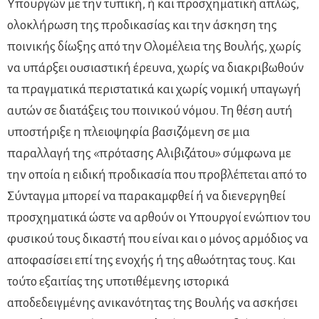
Υπουργών με την τυπική, ή και προσχηματική απλώς,
ολοκλήρωση της προδικασίας και την άσκηση της
ποινικής δίωξης από την Ολομέλεια της Βουλής, χωρίς
να υπάρξει ουσιαστική έρευνα, χωρίς να διακριβωθούν
τα πραγματικά περιστατικά και χωρίς νομική υπαγωγή
αυτών σε διατάξεις του ποινικού νόμου. Τη θέση αυτή
υποστήριξε η πλειοψηφία βασιζόμενη σε μια
παραλλαγή της «πρότασης Αλιβιζάτου» σύμφωνα με
την οποία η ειδική προδικασία που προβλέπεται από το
Σύνταγμα μπορεί να παρακαμφθεί ή να διενεργηθεί
προσχηματικά ώστε να αρθούν οι Υπουργοί ενώπιον του
φυσικού τους δικαστή που είναι και ο μόνος αρμόδιος να
αποφασίσει επί της ενοχής ή της αθωότητας τους. Και
τούτο εξαιτίας της υποτιθέμενης ιστορικά
αποδεδειγμένης ανικανότητας της Βουλής να ασκήσει