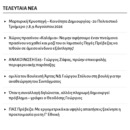
ΤΕΛΕΥΤΑΊΑ ΝΈΑ
Μαρτυρική Κρυοπηγή – Κοινότητα Δημιουργίας- 2ο Πολιτιστικό
Τριήμερο 7,8,9 Αυγούστου 2026
Χώρος πρασίνου «Καλάμια»: Να μην αφήσουμε έναν πνεύμονα
πρασίνου να χαθεί και μαζί του οι Ιαματικές Πηγές Πρέβεζας να
τεθούν σε άμεσο κίνδυνο εξάντλησης!
ΑΝΑΚΟΙΝΩΣΗ Ε65- Γιώργος Ζάψας, πρώην επικεφαλής
περιφερειακής παράταξης
ομιλία του Βουλευτή Άρτας ΝΔ Γιώργου Στύλιου στη βουλή για την
αναθεώρηση του Συντάγματος
Όταν η συναλλαγή δηλώνεται, αλλά η πληρωμή δημιουργεί
πρόβλημα – γράφει ο Θεοδόσης Γεώργιος
ΠΑΣ Πρέβεζα: Με εργομετρικά και υψηλές απαιτήσεις ξεκίνησε η
προετοιμασία για τη Γ’ Εθνική