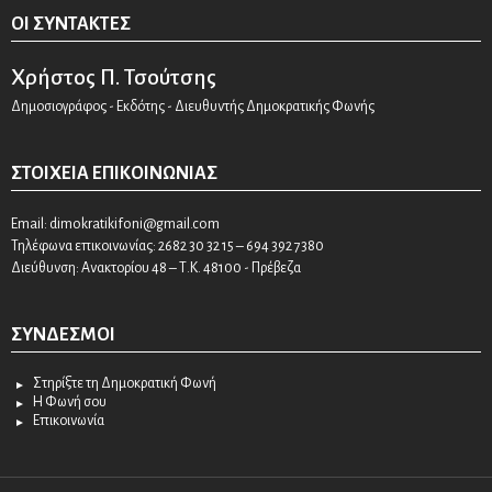
ΟΙ ΣΥΝΤΆΚΤΕΣ
Χρήστος Π. Τσούτσης
Δημοσιογράφος - Εκδότης - Διευθυντής Δημοκρατικής Φωνής
ΣΤΟΙΧΕΊΑ ΕΠΙΚΟΙΝΩΝΊΑΣ
Email:
dimokratikifoni@gmail.com
Τηλέφωνα επικοινωνίας: 2682 30 32 15 – 694 392 7380
Διεύθυνση: Ανακτορίου 48 – Τ.Κ. 48100 - Πρέβεζα
ΣΎΝΔΕΣΜΟΙ
Στηρίξτε τη Δημοκρατική Φωνή
Η Φωνή σου
Επικοινωνία