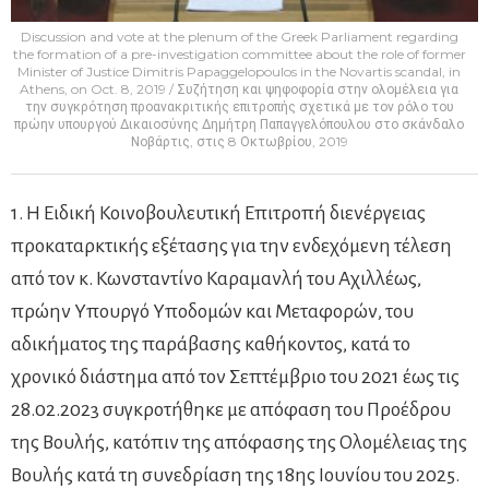
Discussion and vote at the plenum of the Greek Parliament regarding
the formation of a pre-investigation committee about the role of former
Minister of Justice Dimitris Papaggelopoulos in the Novartis scandal, in
Athens, on Oct. 8, 2019 / Συζήτηση και ψηφοφορία στην ολομέλεια για
την συγκρότηση προανακριτικής επιτροπής σχετικά με τον ρόλο του
πρώην υπουργού Δικαιοσύνης Δημήτρη Παπαγγελόπουλου στο σκάνδαλο
Νοβάρτις, στις 8 Οκτωβρίου, 2019
1. Η Ειδική Κοινοβουλευτική Επιτροπή διενέργειας
προκαταρκτικής εξέτασης για την ενδεχόμενη τέλεση
από τον κ. Κωνσταντίνο Καραμανλή του Αχιλλέως,
πρώην Υπουργό Υποδομών και Μεταφορών, του
αδικήματος της παράβασης καθήκοντος, κατά το
χρονικό διάστημα από τον Σεπτέμβριο του 2021 έως τις
28.02.2023 συγκροτήθηκε με απόφαση του Προέδρου
της Βουλής, κατόπιν της απόφασης της Ολομέλειας της
Βουλής κατά τη συνεδρίαση της 18ης Ιουνίου του 2025.