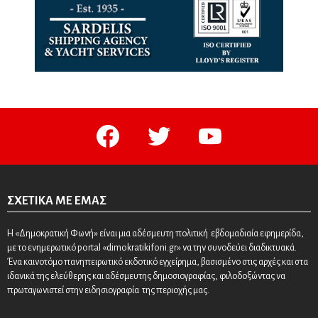
facebook
twitter
youtube
ΣΧΕΤΙΚΆ ΜΕ ΕΜΆΣ
Η «Δημοκρατική Φωνή» είναι μια αδέσμευτη πολιτική εβδομαδιαία εφημερίδα,
με το ενημερωτικό portal «dimokratikifoni.gr» να την συνοδεύει διαδικτυακά.
Ένα καινοτόμο πανηπειρωτικό εκδοτικό εγχείρημα, βασισμένο στις αρχές και στα
ιδανικά της ελεύθερης και αδέσμευτης δημοσιογραφίας, φιλοδοξώντας να
πρωταγωνιστεί στην ειδησιογραφία της περιοχής μας.