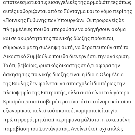
αποτελεσματικά τις εισαγγελικές της αρμοδιότητες όπως
αυτές καθορίζονται από το Σύνταγμα και το νόμο περί της
«Ποινικής Ευθύνης των Υπουργών». Οι προφανείς δε
πλημμέλειες που θα μπορούσαν να οδηγήσουν ακόμα
και σε ακυρότητα της ποινικής δίωξης πρόκειται,
σύμφωνα με τη σύλληψη αυτή, να θεραπευτούν από το
Δικαστικό Συμβούλιο που θα διενεργήσει την ανάκριση.
Το ότι, βεβαίως, φυσικός δικαστής σε ό,τι αφορά την
άσκηση της ποινικής δίωξης είναι η ίδια η Ολομέλεια
της Βουλής δεν φαίνεται να απασχολεί ιδιαιτέρως την
πλειοψηφία της Επιτροπής, αλλά αυτό είναι το λιγότερο.
Κρισιμότερο και σοβαρότερο είναι ότι στο όνομα κάποιου
εξωνομικού, πολιτικού σκοπού, νομιμοποιείται για
πρώτη φορά, ρητά και περήφανα μάλιστα, η εσκεμμένη
παραβίαση του Συντάγματος. Ανοίγει έτσι, όχι απλώς