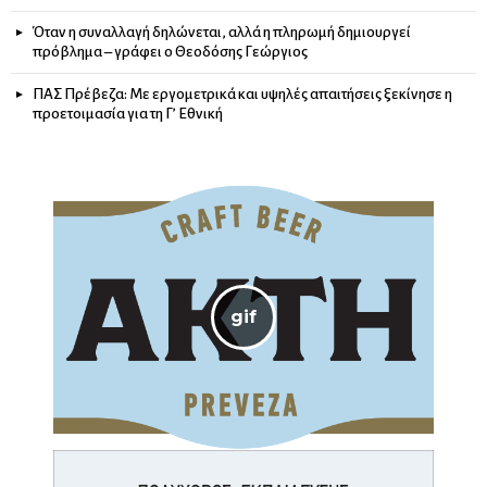
Όταν η συναλλαγή δηλώνεται, αλλά η πληρωμή δημιουργεί
πρόβλημα – γράφει ο Θεοδόσης Γεώργιος
ΠΑΣ Πρέβεζα: Με εργομετρικά και υψηλές απαιτήσεις ξεκίνησε η
προετοιμασία για τη Γ’ Εθνική