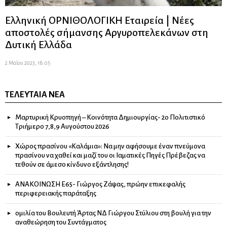
Ελληνική ΟΡΝΙΘΟΛΟΓΙΚΗ Εταιρεία | Νέες
αποστολές σήμανσης Αργυροπελεκάνων στη
Δυτική Ελλάδα
2 Μαΐου 2023, 18:05
ΤΕΛΕΥΤΑΊΑ ΝΈΑ
Μαρτυρική Κρυοπηγή – Κοινότητα Δημιουργίας- 2ο Πολιτιστικό
Τριήμερο 7,8,9 Αυγούστου 2026
Χώρος πρασίνου «Καλάμια»: Να μην αφήσουμε έναν πνεύμονα
πρασίνου να χαθεί και μαζί του οι Ιαματικές Πηγές Πρέβεζας να
τεθούν σε άμεσο κίνδυνο εξάντλησης!
ΑΝΑΚΟΙΝΩΣΗ Ε65- Γιώργος Ζάψας, πρώην επικεφαλής
περιφερειακής παράταξης
ομιλία του Βουλευτή Άρτας ΝΔ Γιώργου Στύλιου στη βουλή για την
αναθεώρηση του Συντάγματος