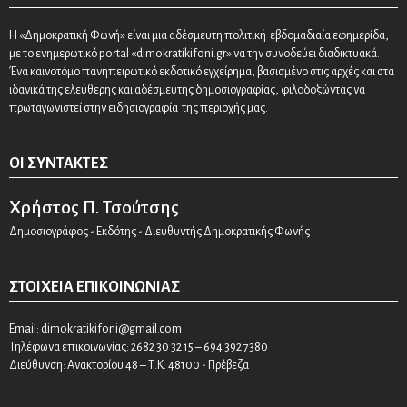
Η «Δημοκρατική Φωνή» είναι μια αδέσμευτη πολιτική εβδομαδιαία εφημερίδα,
με το ενημερωτικό portal «dimokratikifoni.gr» να την συνοδεύει διαδικτυακά.
Ένα καινοτόμο πανηπειρωτικό εκδοτικό εγχείρημα, βασισμένο στις αρχές και στα
ιδανικά της ελεύθερης και αδέσμευτης δημοσιογραφίας, φιλοδοξώντας να
πρωταγωνιστεί στην ειδησιογραφία της περιοχής μας.
ΟΙ ΣΥΝΤΆΚΤΕΣ
Χρήστος Π. Τσούτσης
Δημοσιογράφος - Εκδότης - Διευθυντής Δημοκρατικής Φωνής
ΣΤΟΙΧΕΊΑ ΕΠΙΚΟΙΝΩΝΊΑΣ
Email:
dimokratikifoni@gmail.com
Τηλέφωνα επικοινωνίας: 2682 30 32 15 – 694 392 7380
Διεύθυνση: Ανακτορίου 48 – Τ.Κ. 48100 - Πρέβεζα