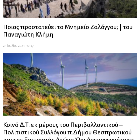
Ποιος προστατεύει το Μνημείο Ζαλόγγου; | του
Παναγιώτη Κλήμη
25 Ιουλίου 2023, 10:37
Κοινό Δ.Τ. εκ μέρους του Περιβαλλοντικού –
Πολιτιστικού Συλλόγου π.Δήμου Θεσπρωτικού
και της Επιτροπής Αγώνα Όχι Ανεμογεννήτριες