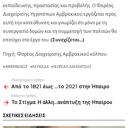
εκπαίδευσης, προστασίας και προβολής. Ο Φορέας
Διαχείρισης Υγροτόπων Αμβρακικού εργάζεται προς
αυτή την κατεύθυνση και γνωρίζει ότι μόνο με τη
συνεργασία δομών και τη συμμετοχή των πολιτών θα
επιτύχει στο έργο του.
(Συνεχίζεται…)
Πηγή: Φορέας Διαχείρισης Αμβρακικού κόλπου
ΑΜΒΡΑΚΙΚΌΣ
ΛΕΥΚΆΔΑ
ΦΟΡΈΑΣ ΔΙΑΧΕΊΡΙΣΗΣ
Προηγούμενο άρθρο
See
Από το 1821 έως …το 2021 στην Ήπειρο
more
Επόμενο άρθρο
Το Στίγμα: Η άλλη…ανάπτυξη της Ηπείρου
ΣΧΕΤΙΚΈΣ ΕΙΔΉΣΕΙΣ