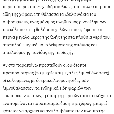
περισσότερα από 295 ειδή πουλιών, από τα 400 περίπου
είδη της χώρας. Στη θάλασσα τα «δελφινάκια του
Αμβρακικού», ένας μόνιμος πληθυσμός ρινοδέλφινων
του κόλπου και η θαλάσσια χελώνα που τρέφεται και
περνά μεγάλο μέρος της ζωής της στα πλούσια νερά του,
αποτελούν μερικά μόνο δείγματα της σπάνιας και
απειλούμενης πανίδας της περιοχής.
Αν στα παραπάνω προστεθούν οι οικότοποι
προτεραιότητας (20 μικρές και μεγάλες λιμνοθάλασσες),
οι καλυμμένες με όστρακα λουρονησίδες των
λιμνοθαλασσών, τα ενδημικά είδη ψαριών των
εσωτερικών υδάτων, η ύπαρξη μερικών από τα ελάχιστα
εναπομείναντα παραποτάμια δάση της χώρας, μπορεί
κάποιος να αρχίσει να αντιλαμβάνεται τον πλούτο της