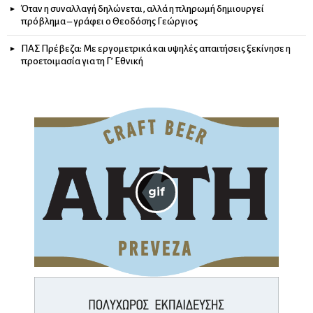
Όταν η συναλλαγή δηλώνεται, αλλά η πληρωμή δημιουργεί
πρόβλημα – γράφει ο Θεοδόσης Γεώργιος
ΠΑΣ Πρέβεζα: Με εργομετρικά και υψηλές απαιτήσεις ξεκίνησε η
προετοιμασία για τη Γ’ Εθνική