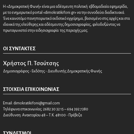
Η «Δημοκρατική Φωνή» είναι μια αδέσμευτη πολιτική εβδομαδιαία εφημερίδα,
με το ενημερωτικό portal «dimokratikifoni.gr» να την συνοδεύει διαδικτυακά.
Ένα καινοτόμο πανηπειρωτικό εκδοτικό εγχείρημα, βασισμένο στις αρχές και στα
ιδανικά της ελεύθερης και αδέσμευτης δημοσιογραφίας, φιλοδοξώντας να
πρωταγωνιστεί στην ειδησιογραφία της περιοχής μας.
ΟΙ ΣΥΝΤΆΚΤΕΣ
Χρήστος Π. Τσούτσης
Δημοσιογράφος - Εκδότης - Διευθυντής Δημοκρατικής Φωνής
ΣΤΟΙΧΕΊΑ ΕΠΙΚΟΙΝΩΝΊΑΣ
Email:
dimokratikifoni@gmail.com
Τηλέφωνα επικοινωνίας: 2682 30 32 15 – 694 392 7380
Διεύθυνση: Ανακτορίου 48 – Τ.Κ. 48100 - Πρέβεζα
ΣΎΝΔΕΣΜΟΙ