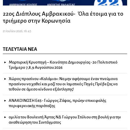
22ος Διάπλους Αμβρακικού- Όλα έτοιμα για το
τριήμερο στην Κορωνησία
21 Ιουλίου 2026, 18:45
ΤΕΛΕΥΤΑΊΑ ΝΈΑ
Μαρτυρική Κρυοπηγή – Κοινότητα Δημιουργίας- 2ο Πολιτιστικό
Τριήμερο 7,8,9 Αυγούστου 2026
Χώρος πρασίνου «Καλάμια»: Να μην αφήσουμε έναν πνεύμονα
πρασίνου να χαθεί και μαζί του οι Ιαματικές Πηγές Πρέβεζας να
τεθούν σε άμεσο κίνδυνο εξάντλησης!
ΑΝΑΚΟΙΝΩΣΗ Ε65- Γιώργος Ζάψας, πρώην επικεφαλής
περιφερειακής παράταξης
ομιλία του Βουλευτή Άρτας ΝΔ Γιώργου Στύλιου στη βουλή για την
αναθεώρηση του Συντάγματος