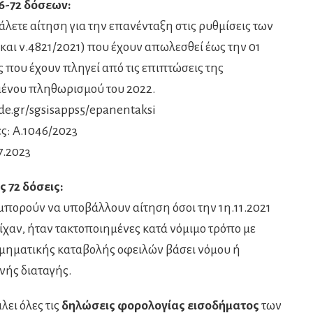
6-72 δόσεων:
λετε αίτηση για την επανένταξη στις ρυθμίσεις των
9 και ν.4821/2021) που έχουν απωλεσθεί έως την 01
 που έχουν πληγεί από τις επιπτώσεις της
μένου πληθωρισμού του 2022.
e.gr/sgsisapps5/epanentaksi
ς: Α.1046/2023
7.2023
 72 δόσεις:
μπορούν να υποβάλλουν αίτηση όσοι την 1η.11.2021
ίχαν, ήταν τακτοποιημένες κατά νόμιμο τρόπο με
μηματικής καταβολής οφειλών βάσει νόμου ή
ής διαταγής.
ει όλες τις
δηλώσεις φορολογίας εισοδήματος
των