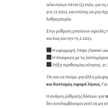
τελευταίων πέντε (5) ετών, για τι
31η.12.2022, και επίσης να μην έ
λαθρεμπορία.
Στην ρύθμιση μπαίνουν οφειλές π
και έως και την 1η.2.2023.
Η εφαρμογή: https://www1.aad
Η Απόφαση με τις λεπτομέρειε
Λήξη προθεσμίας αίτησης: 31.
Ότι και να πούμε, για άλλη μία 
και δυστυχώς αφορά λίγους.
Για
Η ανάγκη ρύθμισης δόσεων, για
1
δεν αντιλαμβάνομαι γιατί να μη α