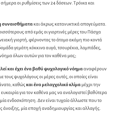
 σήμερα οι ρυθμίσεις των 24 δόσεων. Τρόικα και
η συναισθήματα
και άκρως κατανυκτικά απογεύματα.
ισσότερους από εμάς οι γιορτινές μέρες του Πάσχα
νειακή γιορτή, φέρνοντας το άτομο ακόμη πιο κοντά
δομάδα γεμάτη κόκκινα αυγά, τσουρέκια, λαμπάδες,
 νόημα όλων αυτών για τον καθένα μας;
λεί και έχει ένα βαθύ ψυχολογικό νόημα
αναφέρουν
ε τους ψυχολόγους οι μέρες αυτές, οι οποίες είναι
θάνατο, καθώς
και ένα μελαγχολικό κλίμα
μέχρι την
ευκαιρία για τον καθένα μας να αναλογιστεί βαθύτερα
 μία ενδοσκόπηση. Δεν είναι τυχαίο άλλωστε που το
ς άνοιξης, μία εποχή αναδημιουργίας και αλλαγής.