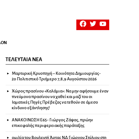
facebook
twitter
youtube
ΛΟΝ
ΤΕΛΕΥΤΑΊΑ ΝΈΑ
Μαρτυρική Κρυοπηγή – Κοινότητα Δημιουργίας-
2ο Πολιτιστικό Τριήμερο 7,8,9 Αυγούστου 2026
Χώρος πρασίνου «Καλάμια»: Να μην αφήσουμε έναν
πνεύμονα πρασίνου να χαθεί και μαζί του οι
Ιαματικές Πηγές Πρέβεζας να τεθούν σε άμεσο
κίνδυνο εξάντλησης!
ΑΝΑΚΟΙΝΩΣΗ Ε65- Γιώργος Ζάψας, πρώην
επικεφαλής περιφερειακής παράταξης
ομιλία του Βουλευτή Άρτας ΝΔ Γιώργου Στύλιου στη