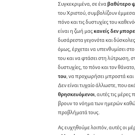
Συγκεκριμένα, σε ένα
βαθύτερο ψ
του Χριστού, συμβολίζουν έμμεσ
πόνο και τις δυστυχίες του καθενό
είναι η ζωή μας
κανείς δεν μπορεί
δυσάρεστα γεγονότα και δύσκολες
όμως, έρχεται να υπενθυμίσει στ
του και να φτάσει στη λύτρωση, 
δυστυχίες, το πόνο και τον θάνατο
του
, να προχωρήσει μπροστά και 
Δεν είναι τυχαίο άλλωστε, που α
θρησκευόμενοι
, αυτές τις μέρε
βρουν το νόημα των ημερών καθώς
προβλήματά τους.
Ας ευχηθούμε λοιπόν, αυτές οι μ