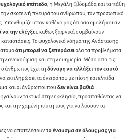
υχολογικό επίπεδο
, η Μεγάλη Εβδομάδα και τα πάθη
α την σκοτεινή πλευρά του ανθρώπου, τον προσωπικό
ς. Υπενθυμίζει στον καθένα μας ότι όσο ομαλή και αν
 να την ελέγξει
, καθώς ξαφνικά συμβαίνουν
 καταστάσεις. Το ψυχολογικό νόημα της Ανάστασης
ο άτομο
ότι μπορεί να ξεπεράσει
όλα τα προβλήματα
στην ανακούφιση και στην ευημερία. Μέσα από τις
, ο άνθρωπος έχει τη
δύναμη να αλλάξει τον εαυτό
να εκπληρώσει τα όνειρά του με πίστη και ελπίδα.
κόμα και οι άνθρωποι που
δεν είναι βαθιά
ς πηγαίνουν τακτικά στην εκκλησία, προσπαθώντας να
 και την χαμένη πίστη τους για να λύσουν τα
έρες να αποτελέσουν
το έναυσμα σε όλους μας για