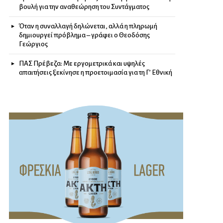
βουλή για την αναθεώρηση του Συντάγματος
Όταν η συναλλαγή δηλώνεται, αλλά η πληρωμή
δημιουργεί πρόβλημα – γράφει ο Θεοδόσης
Γεώργιος
ΠΑΣ Πρέβεζα: Με εργομετρικά και υψηλές
απαιτήσεις ξεκίνησε η προετοιμασία για τη Γ’ Εθνική