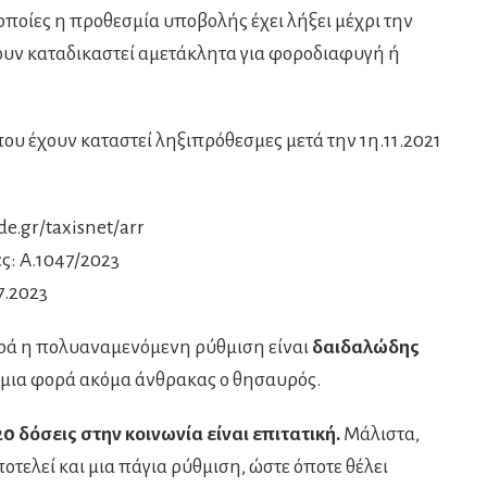
ς οποίες η προθεσμία υποβολής έχει λήξει μέχρι την
χουν καταδικαστεί αμετάκλητα για φοροδιαφυγή ή
ου έχουν καταστεί ληξιπρόθεσμες μετά την 1η.11.2021
e.gr/taxisnet/arr
ς: Α.1047/2023
7.2023
φορά η πολυαναμενόμενη ρύθμιση είναι
δαιδαλώδης
 μια φορά ακόμα άνθρακας ο θησαυρός.
20 δόσεις στην κοινωνία είναι επιτατική.
Μάλιστα,
ποτελεί και μια πάγια ρύθμιση, ώστε όποτε θέλει