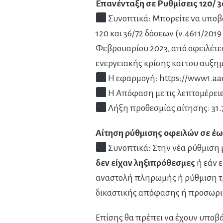
Επανένταξη σε Ρυθμίσεις 120/ 3
Συνοπτικά: Μπορείτε να υποβά
120 και 36/72 δόσεων (ν.4611/201
Φεβρουαρίου 2023, από οφειλέτες
ενεργειακής κρίσης και του αυξη
Η εφαρμογή: https://www1.aad
H Απόφαση με τις λεπτομέρειε
Λήξη προθεσμίας αίτησης: 31.
Αίτηση ρύθμισης οφειλών σε έως
Συνοπτικά: Στην νέα ρύθμιση 
δεν είχαν ληξιπρόθεσμες
ή εάν ε
αναστολή πληρωμής ή ρύθμιση τ
δικαστικής απόφασης ή προσωριν
Επίσης θα πρέπει να έχουν υποβάλ