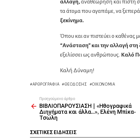
αλλαγή,
αναθεώρηση και πίστη στ
τα άτομα που αγαπάμε, να ξεπερά
ξεκίνημα.
Όπου και αν πιστεύει ο καθένας μας
“Ανάσταση” και την αλλαγή στη 
εξελίσσει ως ανθρώπους.
Καλό Π
Καλή Δύναμη!
ΑΡΘΡΟΓΡΑΦΊΑ
ΘΕΟΔΌΣΗΣ
ΟΙΚΟΝΟΜΊΑ
Προηγούμενο άρθρο
See
ΒΙΒΛΙΟΠΑΡΟΥΣΙΑΣΗ | «Ηθογραφικά
more
Διηγήματα και άλλα…», Ελένη Μπίκα-
Τσώλη
ΣΧΕΤΙΚΈΣ ΕΙΔΉΣΕΙΣ