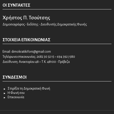
ΟΙ ΣΥΝΤΆΚΤΕΣ
Χρήστος Π. Τσούτσης
Δημοσιογράφος - Εκδότης - Διευθυντής Δημοκρατικής Φωνής
ΣΤΟΙΧΕΊΑ ΕΠΙΚΟΙΝΩΝΊΑΣ
Email:
dimokratikifoni@gmail.com
Τηλέφωνα επικοινωνίας: 2682 30 32 15 – 694 392 7380
Διεύθυνση: Ανακτορίου 48 – Τ.Κ. 48100 - Πρέβεζα
ΣΎΝΔΕΣΜΟΙ
Στηρίξτε τη Δημοκρατική Φωνή
Η Φωνή σου
Επικοινωνία