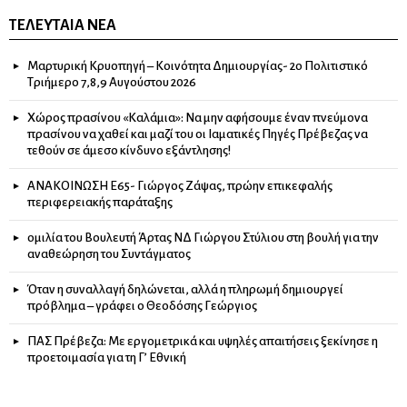
ΤΕΛΕΥΤΑΊΑ ΝΈΑ
Μαρτυρική Κρυοπηγή – Κοινότητα Δημιουργίας- 2ο Πολιτιστικό
Τριήμερο 7,8,9 Αυγούστου 2026
Χώρος πρασίνου «Καλάμια»: Να μην αφήσουμε έναν πνεύμονα
πρασίνου να χαθεί και μαζί του οι Ιαματικές Πηγές Πρέβεζας να
τεθούν σε άμεσο κίνδυνο εξάντλησης!
ΑΝΑΚΟΙΝΩΣΗ Ε65- Γιώργος Ζάψας, πρώην επικεφαλής
περιφερειακής παράταξης
ομιλία του Βουλευτή Άρτας ΝΔ Γιώργου Στύλιου στη βουλή για την
αναθεώρηση του Συντάγματος
Όταν η συναλλαγή δηλώνεται, αλλά η πληρωμή δημιουργεί
πρόβλημα – γράφει ο Θεοδόσης Γεώργιος
ΠΑΣ Πρέβεζα: Με εργομετρικά και υψηλές απαιτήσεις ξεκίνησε η
προετοιμασία για τη Γ’ Εθνική