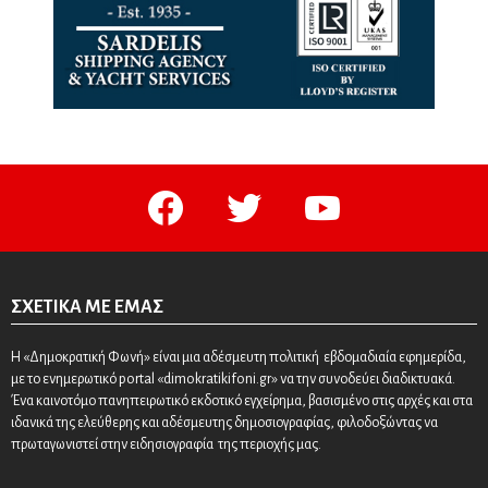
facebook
twitter
youtube
ΣΧΕΤΙΚΆ ΜΕ ΕΜΆΣ
Η «Δημοκρατική Φωνή» είναι μια αδέσμευτη πολιτική εβδομαδιαία εφημερίδα,
με το ενημερωτικό portal «dimokratikifoni.gr» να την συνοδεύει διαδικτυακά.
Ένα καινοτόμο πανηπειρωτικό εκδοτικό εγχείρημα, βασισμένο στις αρχές και στα
ιδανικά της ελεύθερης και αδέσμευτης δημοσιογραφίας, φιλοδοξώντας να
πρωταγωνιστεί στην ειδησιογραφία της περιοχής μας.