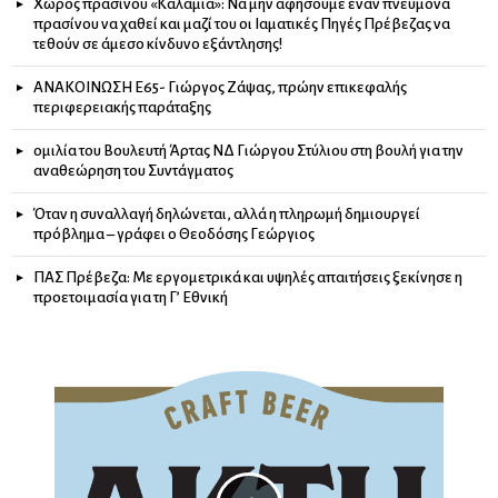
Χώρος πρασίνου «Καλάμια»: Να μην αφήσουμε έναν πνεύμονα
πρασίνου να χαθεί και μαζί του οι Ιαματικές Πηγές Πρέβεζας να
τεθούν σε άμεσο κίνδυνο εξάντλησης!
ΑΝΑΚΟΙΝΩΣΗ Ε65- Γιώργος Ζάψας, πρώην επικεφαλής
περιφερειακής παράταξης
ομιλία του Βουλευτή Άρτας ΝΔ Γιώργου Στύλιου στη βουλή για την
αναθεώρηση του Συντάγματος
Όταν η συναλλαγή δηλώνεται, αλλά η πληρωμή δημιουργεί
πρόβλημα – γράφει ο Θεοδόσης Γεώργιος
ΠΑΣ Πρέβεζα: Με εργομετρικά και υψηλές απαιτήσεις ξεκίνησε η
προετοιμασία για τη Γ’ Εθνική