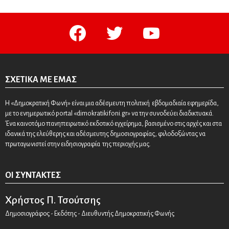
facebook
twitter
youtube
ΣΧΕΤΙΚΆ ΜΕ ΕΜΆΣ
Η «Δημοκρατική Φωνή» είναι μια αδέσμευτη πολιτική εβδομαδιαία εφημερίδα,
με το ενημερωτικό portal «dimokratikifoni.gr» να την συνοδεύει διαδικτυακά.
Ένα καινοτόμο πανηπειρωτικό εκδοτικό εγχείρημα, βασισμένο στις αρχές και στα
ιδανικά της ελεύθερης και αδέσμευτης δημοσιογραφίας, φιλοδοξώντας να
πρωταγωνιστεί στην ειδησιογραφία της περιοχής μας.
ΟΙ ΣΥΝΤΆΚΤΕΣ
Χρήστος Π. Τσούτσης
Δημοσιογράφος - Εκδότης - Διευθυντής Δημοκρατικής Φωνής