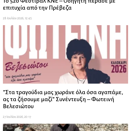
Το 52ο Φεστιβάλ ΚΝΕ – Οδηγητή πέρασε με
επιτυχία από την Πρέβεζα
28 Ιουλίου 2026, 12:45
”Στα τραγούδια μας χωράνε όλα όσα αγαπάμε,
ας τα ζήσουμε μαζί” Συνέντευξη – Φωτεινή
Βελεσιώτου
27 Ιουλίου 2026, 20:17