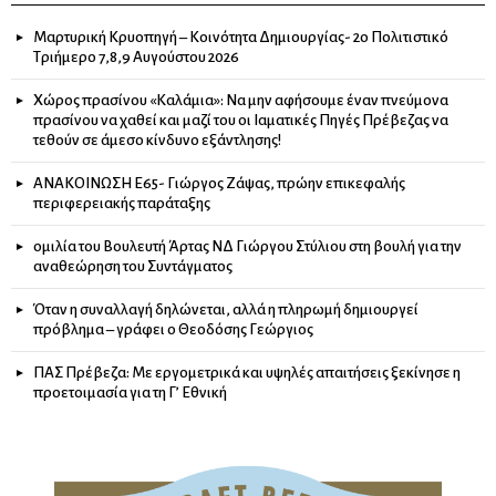
Μαρτυρική Κρυοπηγή – Κοινότητα Δημιουργίας- 2ο Πολιτιστικό
Τριήμερο 7,8,9 Αυγούστου 2026
Χώρος πρασίνου «Καλάμια»: Να μην αφήσουμε έναν πνεύμονα
πρασίνου να χαθεί και μαζί του οι Ιαματικές Πηγές Πρέβεζας να
τεθούν σε άμεσο κίνδυνο εξάντλησης!
ΑΝΑΚΟΙΝΩΣΗ Ε65- Γιώργος Ζάψας, πρώην επικεφαλής
περιφερειακής παράταξης
ομιλία του Βουλευτή Άρτας ΝΔ Γιώργου Στύλιου στη βουλή για την
αναθεώρηση του Συντάγματος
Όταν η συναλλαγή δηλώνεται, αλλά η πληρωμή δημιουργεί
πρόβλημα – γράφει ο Θεοδόσης Γεώργιος
ΠΑΣ Πρέβεζα: Με εργομετρικά και υψηλές απαιτήσεις ξεκίνησε η
προετοιμασία για τη Γ’ Εθνική