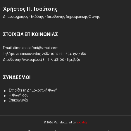
Χρήστος Π. Τσούτσης
Δημοσιογράφος - Εκδότης - Διευθυντής Δημοκρατικής Φωνής
ΣΤΟΙΧΕΊΑ ΕΠΙΚΟΙΝΩΝΊΑΣ
Email:
dimokratikifoni@gmail.com
Τηλέφωνα επικοινωνίας: 2682 30 32 15 – 694 392 7380
Διεύθυνση: Ανακτορίου 48 – Τ.Κ. 48100 - Πρέβεζα
ΣΎΝΔΕΣΜΟΙ
Στηρίξτε τη Δημοκρατική Φωνή
Η Φωνή σου
Επικοινωνία
© 2026 Manufactured By
Sociality