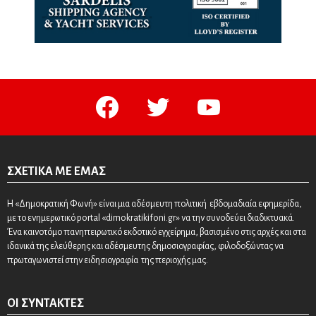
facebook
twitter
youtube
ΣΧΕΤΙΚΆ ΜΕ ΕΜΆΣ
Η «Δημοκρατική Φωνή» είναι μια αδέσμευτη πολιτική εβδομαδιαία εφημερίδα,
με το ενημερωτικό portal «dimokratikifoni.gr» να την συνοδεύει διαδικτυακά.
Ένα καινοτόμο πανηπειρωτικό εκδοτικό εγχείρημα, βασισμένο στις αρχές και στα
ιδανικά της ελεύθερης και αδέσμευτης δημοσιογραφίας, φιλοδοξώντας να
πρωταγωνιστεί στην ειδησιογραφία της περιοχής μας.
ΟΙ ΣΥΝΤΆΚΤΕΣ