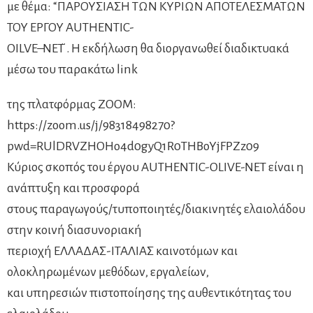
με θέμα: “ΠΑΡΟΥΣΙΑΣΗ ΤΩΝ ΚΥΡΙΩΝ ΑΠΟΤΕΛΕΣΜΑΤΩΝ
ΤΟΥ ΕΡΓΟΥ AUTHENTIC-
OILVE–NET ̈. Η εκδήλωση θα διοργανωθεί διαδικτυακά
μέσω του παρακάτω link
της πλατφόρμας ZOOM:
https://zoom.us/j/98318498270?
pwd=RUlDRVZHOHo4d0gyQ1R0THBoYjFPZz09
Κύριος σκοπός του έργου AUTHENTIC-OLIVE-NET είναι η
ανάπτυξη και προσφορά
στους παραγωγούς/τυποποιητές/διακινητές ελαιολάδου
στην κοινή διασυνοριακή
περιοχή ΕΛΛΑΔΑΣ-ΙΤΑΛΙΑΣ καινοτόμων και
ολοκληρωμένων μεθόδων, εργαλείων,
και υπηρεσιών πιστοποίησης της αυθεντικότητας του