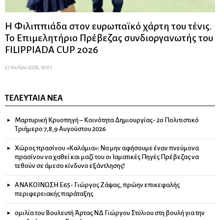
Η Φιλιππιάδα στον ευρωπαϊκό χάρτη του τένις.
Το Επιμελητήριο Πρέβεζας συνδιοργανωτής του
FILIPPIADA CUP 2026
27 Ιουλίου 2026, 19:07
ΤΕΛΕΥΤΑΊΑ ΝΈΑ
Μαρτυρική Κρυοπηγή – Κοινότητα Δημιουργίας- 2ο Πολιτιστικό
Τριήμερο 7,8,9 Αυγούστου 2026
Χώρος πρασίνου «Καλάμια»: Να μην αφήσουμε έναν πνεύμονα
πρασίνου να χαθεί και μαζί του οι Ιαματικές Πηγές Πρέβεζας να
τεθούν σε άμεσο κίνδυνο εξάντλησης!
ΑΝΑΚΟΙΝΩΣΗ Ε65- Γιώργος Ζάψας, πρώην επικεφαλής
περιφερειακής παράταξης
ομιλία του Βουλευτή Άρτας ΝΔ Γιώργου Στύλιου στη βουλή για την