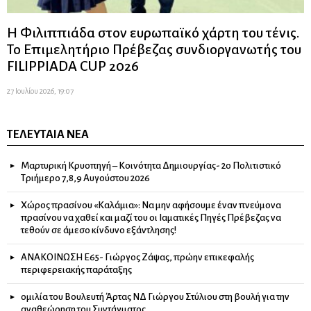
Η Φιλιππιάδα στον ευρωπαϊκό χάρτη του τένις.
Το Επιμελητήριο Πρέβεζας συνδιοργανωτής του
FILIPPIADA CUP 2026
27 Ιουλίου 2026, 19:07
ΤΕΛΕΥΤΑΊΑ ΝΈΑ
Μαρτυρική Κρυοπηγή – Κοινότητα Δημιουργίας- 2ο Πολιτιστικό
Τριήμερο 7,8,9 Αυγούστου 2026
Χώρος πρασίνου «Καλάμια»: Να μην αφήσουμε έναν πνεύμονα
πρασίνου να χαθεί και μαζί του οι Ιαματικές Πηγές Πρέβεζας να
τεθούν σε άμεσο κίνδυνο εξάντλησης!
ΑΝΑΚΟΙΝΩΣΗ Ε65- Γιώργος Ζάψας, πρώην επικεφαλής
περιφερειακής παράταξης
ομιλία του Βουλευτή Άρτας ΝΔ Γιώργου Στύλιου στη βουλή για την
αναθεώρηση του Συντάγματος