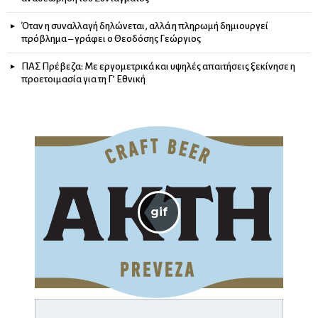
Όταν η συναλλαγή δηλώνεται, αλλά η πληρωμή δημιουργεί
πρόβλημα – γράφει ο Θεοδόσης Γεώργιος
ΠΑΣ Πρέβεζα: Με εργομετρικά και υψηλές απαιτήσεις ξεκίνησε η
προετοιμασία για τη Γ’ Εθνική