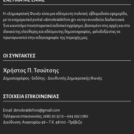
Η «Δημοκρατική Φωνή» είναι μια αδέσμευτη πολιτική εβδομαδιαία εφημερίδα,
με το ενημερωτικό portal «dimokratikifoni.gr» να την συνοδεύει διαδικτυακά.
Ένα καινοτόμο πανηπειρωτικό εκδοτικό εγχείρημα, βασισμένο στις αρχές και στα
ιδανικά της ελεύθερης και αδέσμευτης δημοσιογραφίας, φιλοδοξώντας να
πρωταγωνιστεί στην ειδησιογραφία της περιοχής μας.
ΟΙ ΣΥΝΤΆΚΤΕΣ
Χρήστος Π. Τσούτσης
Δημοσιογράφος - Εκδότης - Διευθυντής Δημοκρατικής Φωνής
ΣΤΟΙΧΕΊΑ ΕΠΙΚΟΙΝΩΝΊΑΣ
Email:
dimokratikifoni@gmail.com
Τηλέφωνα επικοινωνίας: 2682 30 32 15 – 694 392 7380
Διεύθυνση: Ανακτορίου 48 – Τ.Κ. 48100 - Πρέβεζα