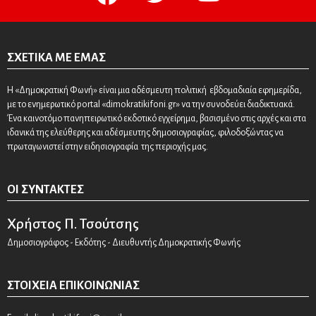
ΣΧΕΤΙΚΆ ΜΕ ΕΜΆΣ
Η «Δημοκρατική Φωνή» είναι μια αδέσμευτη πολιτική εβδομαδιαία εφημερίδα,
με το ενημερωτικό portal «dimokratikifoni.gr» να την συνοδεύει διαδικτυακά.
Ένα καινοτόμο πανηπειρωτικό εκδοτικό εγχείρημα, βασισμένο στις αρχές και στα
ιδανικά της ελεύθερης και αδέσμευτης δημοσιογραφίας, φιλοδοξώντας να
πρωταγωνιστεί στην ειδησιογραφία της περιοχής μας.
ΟΙ ΣΥΝΤΆΚΤΕΣ
Χρήστος Π. Τσούτσης
Δημοσιογράφος - Εκδότης - Διευθυντής Δημοκρατικής Φωνής
ΣΤΟΙΧΕΊΑ ΕΠΙΚΟΙΝΩΝΊΑΣ