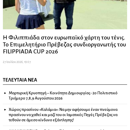
Η Φιλιππιάδα στον ευρωπαϊκό χάρτη του τένις.
Το Επιμελητήριο Πρέβεζας συνδιοργανωτής του
FILIPPIADA CUP 2026
27 Ιουλίου 2026, 19:07
ΤΕΛΕΥΤΑΊΑ ΝΈΑ
Μαρτυρική Κρυοπηγή – Κοινότητα Δημιουργίας- 2ο Πολιτιστικό
Τριήμερο 7,8,9 Αυγούστου 2026
Χώρος πρασίνου «Καλάμια»: Να μην αφήσουμε έναν πνεύμονα
πρασίνου να χαθεί και μαζί του οι Ιαματικές Πηγές Πρέβεζας να
τεθούν σε άμεσο κίνδυνο εξάντλησης!