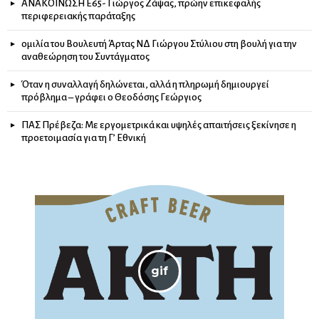
ΑΝΑΚΟΙΝΩΣΗ Ε65- Γιώργος Ζάψας, πρώην επικεφαλής
περιφερειακής παράταξης
ομιλία του Βουλευτή Άρτας ΝΔ Γιώργου Στύλιου στη βουλή για την
αναθεώρηση του Συντάγματος
Όταν η συναλλαγή δηλώνεται, αλλά η πληρωμή δημιουργεί
πρόβλημα – γράφει ο Θεοδόσης Γεώργιος
ΠΑΣ Πρέβεζα: Με εργομετρικά και υψηλές απαιτήσεις ξεκίνησε η
προετοιμασία για τη Γ’ Εθνική