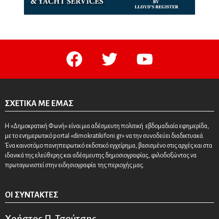
facebook
twitter
youtube
ΣΧΕΤΙΚΆ ΜΕ ΕΜΆΣ
Η «Δημοκρατική Φωνή» είναι μια αδέσμευτη πολιτική εβδομαδιαία εφημερίδα,
με το ενημερωτικό portal «dimokratikifoni.gr» να την συνοδεύει διαδικτυακά.
Ένα καινοτόμο πανηπειρωτικό εκδοτικό εγχείρημα, βασισμένο στις αρχές και στα
ιδανικά της ελεύθερης και αδέσμευτης δημοσιογραφίας, φιλοδοξώντας να
πρωταγωνιστεί στην ειδησιογραφία της περιοχής μας.
ΟΙ ΣΥΝΤΆΚΤΕΣ
Χρήστος Π. Τσούτσης