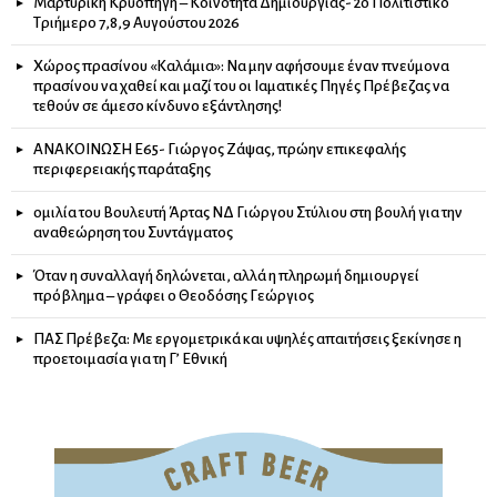
Μαρτυρική Κρυοπηγή – Κοινότητα Δημιουργίας- 2ο Πολιτιστικό
Τριήμερο 7,8,9 Αυγούστου 2026
Χώρος πρασίνου «Καλάμια»: Να μην αφήσουμε έναν πνεύμονα
πρασίνου να χαθεί και μαζί του οι Ιαματικές Πηγές Πρέβεζας να
τεθούν σε άμεσο κίνδυνο εξάντλησης!
ΑΝΑΚΟΙΝΩΣΗ Ε65- Γιώργος Ζάψας, πρώην επικεφαλής
περιφερειακής παράταξης
ομιλία του Βουλευτή Άρτας ΝΔ Γιώργου Στύλιου στη βουλή για την
αναθεώρηση του Συντάγματος
Όταν η συναλλαγή δηλώνεται, αλλά η πληρωμή δημιουργεί
πρόβλημα – γράφει ο Θεοδόσης Γεώργιος
ΠΑΣ Πρέβεζα: Με εργομετρικά και υψηλές απαιτήσεις ξεκίνησε η
προετοιμασία για τη Γ’ Εθνική