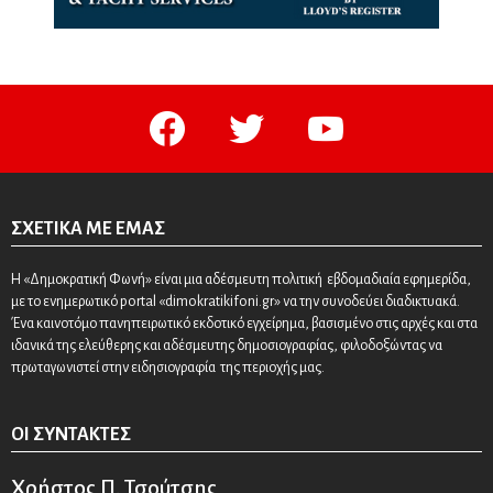
facebook
twitter
youtube
ΣΧΕΤΙΚΆ ΜΕ ΕΜΆΣ
Η «Δημοκρατική Φωνή» είναι μια αδέσμευτη πολιτική εβδομαδιαία εφημερίδα,
με το ενημερωτικό portal «dimokratikifoni.gr» να την συνοδεύει διαδικτυακά.
Ένα καινοτόμο πανηπειρωτικό εκδοτικό εγχείρημα, βασισμένο στις αρχές και στα
ιδανικά της ελεύθερης και αδέσμευτης δημοσιογραφίας, φιλοδοξώντας να
πρωταγωνιστεί στην ειδησιογραφία της περιοχής μας.
ΟΙ ΣΥΝΤΆΚΤΕΣ
Χρήστος Π. Τσούτσης