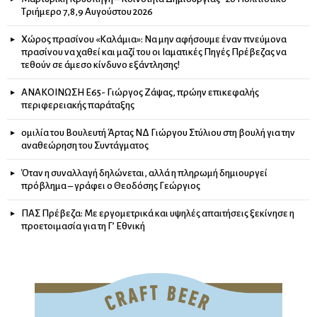
Τριήμερο 7,8,9 Αυγούστου 2026
Χώρος πρασίνου «Καλάμια»: Να μην αφήσουμε έναν πνεύμονα
πρασίνου να χαθεί και μαζί του οι Ιαματικές Πηγές Πρέβεζας να
τεθούν σε άμεσο κίνδυνο εξάντλησης!
ΑΝΑΚΟΙΝΩΣΗ Ε65- Γιώργος Ζάψας, πρώην επικεφαλής
περιφερειακής παράταξης
ομιλία του Βουλευτή Άρτας ΝΔ Γιώργου Στύλιου στη βουλή για την
αναθεώρηση του Συντάγματος
Όταν η συναλλαγή δηλώνεται, αλλά η πληρωμή δημιουργεί
πρόβλημα – γράφει ο Θεοδόσης Γεώργιος
ΠΑΣ Πρέβεζα: Με εργομετρικά και υψηλές απαιτήσεις ξεκίνησε η
προετοιμασία για τη Γ’ Εθνική