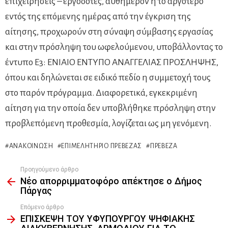
επιχειρήσεις – εργοδότες, αυθημερόν ή το αργότερο
εντός της επόμενης ημέρας από την έγκριση της
αίτησης, προχωρούν στη σύναψη σύμβασης εργασίας
και στην πρόσληψη του ωφελούμενου, υποβάλλοντας το
έντυπο Ε3: ΕΝΙΑΙΟ ΕΝΤΥΠΟ ΑΝΑΓΓΕΛΙΑΣ ΠΡΟΣΛΗΨΗΣ,
όπου και δηλώνεται σε ειδικό πεδίο η συμμετοχή τους
στο παρόν πρόγραμμα. Διαφορετικά, εγκεκριμένη
αίτηση για την οποία δεν υποβλήθηκε πρόσληψη στην
προβλεπόμενη προθεσμία, λογίζεται ως μη γενόμενη.
ΑΝΑΚΟΊΝΩΣΗ
ΕΠΙΜΕΛΗΤΉΡΙΟ ΠΡΈΒΕΖΑΣ
ΠΡΈΒΕΖΑ
Προηγούμενο άρθρο
See
Νέο απορριμματοφόρο απέκτησε ο Δήμος
more
Πάργας
Επόμενο άρθρο
ΕΠΙΣΚΕΨΗ ΤΟΥ ΥΦΥΠΟΥΡΓΟΥ ΨΗΦΙΑΚΗΣ