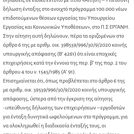
δηλώσεις σε ειδικό έντυπο με τίτλο «Αίτηση – Υπεύθυνη
δήλωση ένταξης στο ανοιχτό πρόγραμμα 100.000 νέων
επιδοτούμενων θέσεων εργασίας του Υπουργείου
Εργασίας και Κοινωνικών Υποθέσεων», στο Π.Σ ΕΡΓΑΝΗ.
Στην αίτηση αυτή δηλώνουν, πέρα τα οριζομένων στο
άρθρο 6 της με αριθμ. οικ. 398539/996/30/9/2020 κοινής
υπουργικής απόφασης (Β’ 4261) ότι είναι εποχικές
επιχειρήσεις κατά την έννοια της περ. β’ της παρ. 2 του
άρθρου 4 του ν. 1545/1985 (Α’ 91).
Επισημαίνεται ότι, όπως προβλέπεται στο άρθρο 6 της
με αριθμ. οικ. 39539/996/30/9/2020 κοινής υπουργικής
απόφασης, ύστερα από την έγκριση της αίτησης
-υπεύθυνης δήλωσης των επιχειρήσεων – εργοδοτών
για ένταξη δυνητικά ωφελούμενων στο πρόγραμμα, για
να ολοκληρωθεί η διαδικασία ένταξής τους, οι