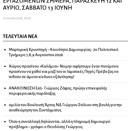
ΕΡΓΑΖΟΜΕΝΩΝ ΣΗΜΕΡΑ, ΠΑΡΑΣΚΕΥΗ 12 ΚΑΙ
ΑΥΡΙΟ, ΣΑΒΒΑΤΟ 13 ΙΟΥΝΗ
12 Ιουνίου 2026, 19:09
ΤΕΛΕΥΤΑΊΑ ΝΈΑ
Μαρτυρική Κρυοπηγή – Κοινότητα Δημιουργίας- 2ο Πολιτιστικό
Τριήμερο 7,8,9 Αυγούστου 2026
Χώρος πρασίνου «Καλάμια»: Να μην αφήσουμε έναν πνεύμονα
πρασίνου να χαθεί και μαζί του οι Ιαματικές Πηγές Πρέβεζας να
τεθούν σε άμεσο κίνδυνο εξάντλησης!
ΑΝΑΚΟΙΝΩΣΗ Ε65- Γιώργος Ζάψας, πρώην επικεφαλής
περιφερειακής παράταξης
ομιλία του Βουλευτή Άρτας ΝΔ Γιώργου Στύλιου στη βουλή για την
αναθεώρηση του Συντάγματος
Όταν η συναλλαγή δηλώνεται, αλλά η πληρωμή δημιουργεί
πρόβλημα – γράφει ο Θεοδόσης Γεώργιος