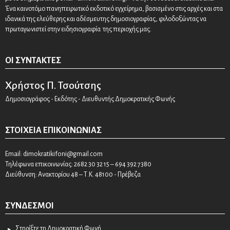
Ένα καινοτόμο πανηπειρωτικό εκδοτικό εγχείρημα, βασισμένο στις αρχές και στα
ιδανικά της ελεύθερης και αδέσμευτης δημοσιογραφίας, φιλοδοξώντας να
πρωταγωνιστεί στην ειδησιογραφία της περιοχής μας.
ΟΙ ΣΥΝΤΆΚΤΕΣ
Χρήστος Π. Τσούτσης
Δημοσιογράφος - Εκδότης - Διευθυντής Δημοκρατικής Φωνής
ΣΤΟΙΧΕΊΑ ΕΠΙΚΟΙΝΩΝΊΑΣ
Email:
dimokratikifoni@gmail.com
Τηλέφωνα επικοινωνίας: 2682 30 32 15 – 694 392 7380
Διεύθυνση: Ανακτορίου 48 – Τ.Κ. 48100 - Πρέβεζα
ΣΎΝΔΕΣΜΟΙ
Στηρίξτε τη Δημοκρατική Φωνή