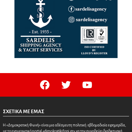
facebook
twitter
youtube
ΣΧΕΤΙΚΆ ΜΕ ΕΜΆΣ
Η «Δημοκρατική Φωνή» είναι μια αδέσμευτη πολιτική εβδομαδιαία εφημερίδα,
με το ενημερωτικό portal «dimokratikifoni.gr» να την συνοδεύει διαδικτυακά.