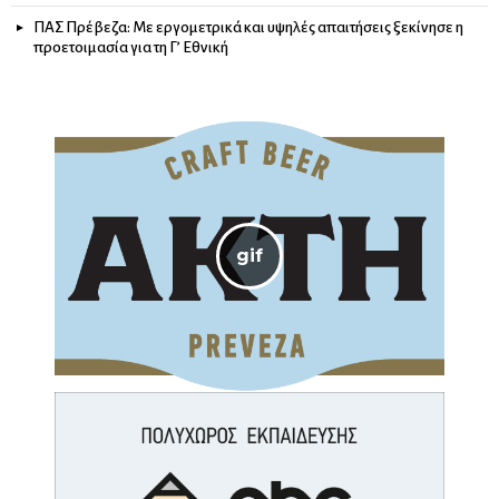
ΠΑΣ Πρέβεζα: Με εργομετρικά και υψηλές απαιτήσεις ξεκίνησε η
προετοιμασία για τη Γ’ Εθνική