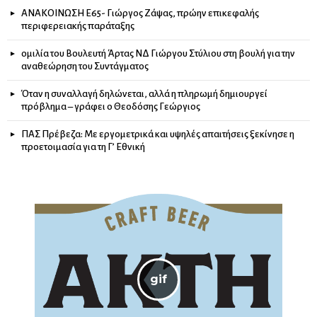
ΑΝΑΚΟΙΝΩΣΗ Ε65- Γιώργος Ζάψας, πρώην επικεφαλής
περιφερειακής παράταξης
ομιλία του Βουλευτή Άρτας ΝΔ Γιώργου Στύλιου στη βουλή για την
αναθεώρηση του Συντάγματος
Όταν η συναλλαγή δηλώνεται, αλλά η πληρωμή δημιουργεί
πρόβλημα – γράφει ο Θεοδόσης Γεώργιος
ΠΑΣ Πρέβεζα: Με εργομετρικά και υψηλές απαιτήσεις ξεκίνησε η
προετοιμασία για τη Γ’ Εθνική