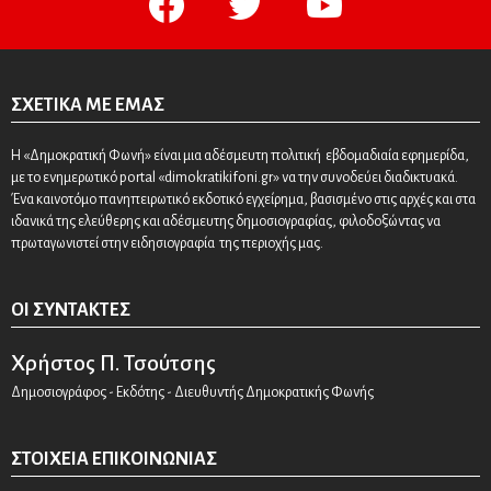
ΣΧΕΤΙΚΆ ΜΕ ΕΜΆΣ
Η «Δημοκρατική Φωνή» είναι μια αδέσμευτη πολιτική εβδομαδιαία εφημερίδα,
με το ενημερωτικό portal «dimokratikifoni.gr» να την συνοδεύει διαδικτυακά.
Ένα καινοτόμο πανηπειρωτικό εκδοτικό εγχείρημα, βασισμένο στις αρχές και στα
ιδανικά της ελεύθερης και αδέσμευτης δημοσιογραφίας, φιλοδοξώντας να
πρωταγωνιστεί στην ειδησιογραφία της περιοχής μας.
ΟΙ ΣΥΝΤΆΚΤΕΣ
Χρήστος Π. Τσούτσης
Δημοσιογράφος - Εκδότης - Διευθυντής Δημοκρατικής Φωνής
ΣΤΟΙΧΕΊΑ ΕΠΙΚΟΙΝΩΝΊΑΣ