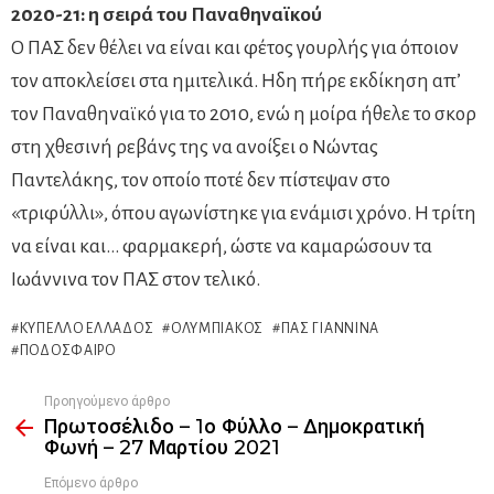
2020-21: η σειρά του Παναθηναϊκού
Ο ΠΑΣ δεν θέλει να είναι και φέτος γουρλής για όποιον
τον αποκλείσει στα ημιτελικά. Ηδη πήρε εκδίκηση απ’
τον Παναθηναϊκό για το 2010, ενώ η μοίρα ήθελε το σκορ
στη χθεσινή ρεβάνς της να ανοίξει ο Νώντας
Παντελάκης, τον οποίο ποτέ δεν πίστεψαν στο
«τριφύλλι», όπου αγωνίστηκε για ενάμισι χρόνο. Η τρίτη
να είναι και… φαρμακερή, ώστε να καμαρώσουν τα
Ιωάννινα τον ΠΑΣ στον τελικό.
ΚΎΠΕΛΛΟ ΕΛΛΆΔΟΣ
ΟΛΥΜΠΙΑΚΌΣ
ΠΑΣ ΓΙΆΝΝΙΝΑ
ΠΟΔΌΣΦΑΙΡΟ
Προηγούμενο άρθρο
See
Πρωτοσέλιδο – 1ο Φύλλο – Δημοκρατική
more
Φωνή – 27 Μαρτίου 2021
Επόμενο άρθρο