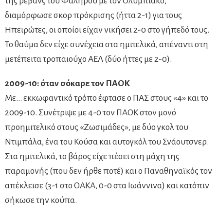
της ρεβάνς του Φαλήρου με τον Ολυμπιακό,
διαμόρφωσε σκορ πρόκρισης (ήττα 2-1) για τους
Ηπειρώτες, οι οποίοι είχαν νικήσει 2-0 στο γήπεδό τους.
Το θαύμα δεν είχε συνέχεια στα ημιτελικά, απέναντι στη
μετέπειτα τροπαιούχο ΑΕΛ (δύο ήττες με 2-0).
2009-10: όταν σόκαρε τον ΠΑΟΚ
Με… εκκωφαντικό τρόπο έφτασε ο ΠΑΣ στους «4» και το
2009-10. Συνέτριψε με 4-0 τον ΠΑΟΚ στον μονό
προημιτελικό στους «Ζωσιμάδες», με δύο γκολ του
Ντιμπάλα, ένα του Κούσα και αυτογκόλ του Σνάουτσνερ.
Στα ημιτελικά, το βάρος είχε πέσει στη μάχη της
παραμονής (που δεν ήρθε ποτέ) και ο Παναθηναϊκός τον
απέκλεισε (3-1 στο ΟΑΚΑ, 0-0 στα Ιωάννινα) και κατόπιν
σήκωσε την κούπα.