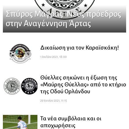
Σπύρος Μάγρας: Νέος πρόεδρος
στην Αναγέννηση Άρτας
Δικαίωση για τον Καραϊσκάκη!
1 Ιουλίου 2021, 18:00
Θύελλες σηκώνει η έξωση της
«Μαύρης Θύελλας» από το κτήριο
της Οδού Ορλάνδου
29 Ιουνίου 2021, 11:15
Τα νέα συμβόλαια και οι
αποχωρήσεις