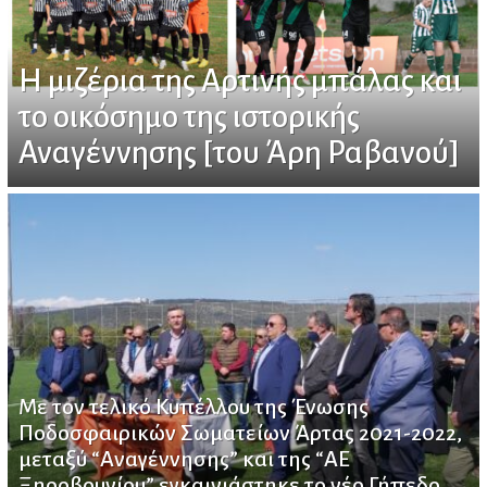
Η μιζέρια της Αρτινής μπάλας και
το οικόσημο της ιστορικής
Αναγέννησης [του Άρη Ραβανού]
Με τον τελικό Κυπέλλου της Ένωσης
Ποδοσφαιρικών Σωματείων Άρτας 2021-2022,
μεταξύ “Αναγέννησης” και της “ΑΕ
Ξηροβουνίου” εγκαινιάστηκε το νέο Γήπεδο