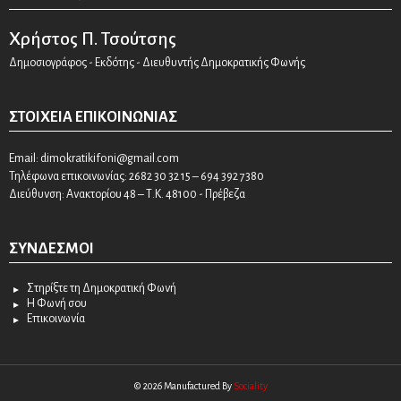
Χρήστος Π. Τσούτσης
Δημοσιογράφος - Εκδότης - Διευθυντής Δημοκρατικής Φωνής
ΣΤΟΙΧΕΊΑ ΕΠΙΚΟΙΝΩΝΊΑΣ
Email:
dimokratikifoni@gmail.com
Τηλέφωνα επικοινωνίας: 2682 30 32 15 – 694 392 7380
Διεύθυνση: Ανακτορίου 48 – Τ.Κ. 48100 - Πρέβεζα
ΣΎΝΔΕΣΜΟΙ
Στηρίξτε τη Δημοκρατική Φωνή
Η Φωνή σου
Επικοινωνία
© 2026 Manufactured By
Sociality