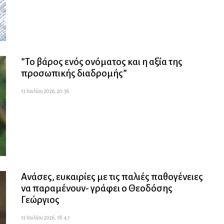
”Το βάρος ενός ονόματος και η αξία της
προσωπικής διαδρομής”
13 Ιουλίου 2026, 20:36
Ανάσες, ευκαιρίες με τις παλιές παθογένειες
να παραμένουν- γράφει ο Θεοδόσης
Γεώργιος
13 Ιουλίου 2026, 18:47