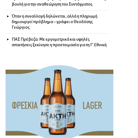
βουλή για την αναθεώρηση του Συντάγματος
Όταν η συναλλαγή δηλώνεται, αλλά η πληρωμή
δημιουργεί πρόβλημα – γράφει ο Θεοδόσης
Γεώργιος
ΠΑΣ Πρέβεζα: Με εργομετρικά και υψηλές
απαιτήσεις ξεκίνησε η προετοιμασία για τη Γ’ Εθνική