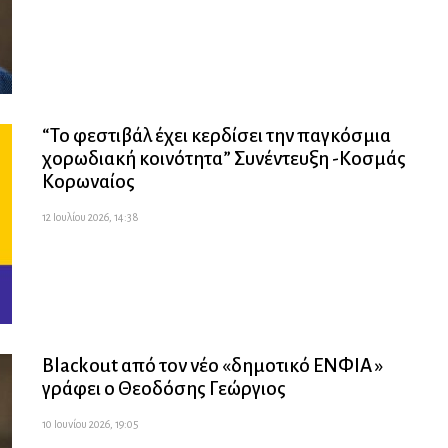
“Το φεστιβάλ έχει κερδίσει την παγκόσμια
χορωδιακή κοινότητα” Συνέντευξη -Κοσμάς
Κορωναίος
12 Ιουλίου 2026, 14:38
Blackout από τον νέο «δημοτικό ΕΝΦΙΑ »
γράφει ο Θεοδόσης Γεώργιος
10 Ιουνίου 2026, 19:05