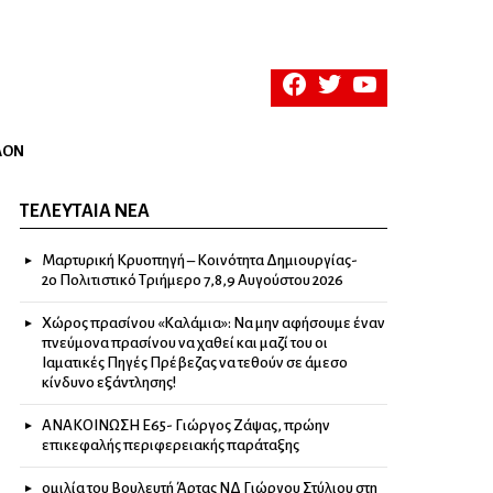
facebook
twitter
youtube
ΛΟΝ
ΤΕΛΕΥΤΑΊΑ ΝΈΑ
Μαρτυρική Κρυοπηγή – Κοινότητα Δημιουργίας-
2ο Πολιτιστικό Τριήμερο 7,8,9 Αυγούστου 2026
Χώρος πρασίνου «Καλάμια»: Να μην αφήσουμε έναν
πνεύμονα πρασίνου να χαθεί και μαζί του οι
Ιαματικές Πηγές Πρέβεζας να τεθούν σε άμεσο
κίνδυνο εξάντλησης!
ΑΝΑΚΟΙΝΩΣΗ Ε65- Γιώργος Ζάψας, πρώην
επικεφαλής περιφερειακής παράταξης
ομιλία του Βουλευτή Άρτας ΝΔ Γιώργου Στύλιου στη