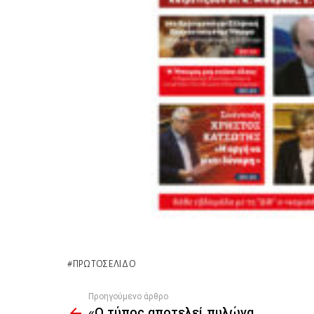
ΠΡΩΤΟΣΈΛΙΔΟ
Προηγούμενο άρθρο
See
«Ο τύπος αποτελεί πυλώνα
more