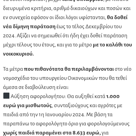
διευρυμένα κριτήρια, αριθμό δικαιούχων και ποσών και
εν συνεχεία εφόσον οι ίδιοι λόγοι υφίστανται,
θα δοθεί
νέα δίμηνη παράταση
έως το τέλος Δεκεμβρίου του
2024. Αξίζει να σημειωθεί ότι ήδη έχει δοθεί παράταση
μέχρι τέλους του έτους, και για το μέτρο
με το καλάθι του
νοικοκυριού.
Τα μέτρα
που πιθανότατα θα περιλαμβάνονται
στο νέο
νομοσχέδιο του υπουργείου Οικονομικών που θα τεθεί
άμεσα σε διαβούλευση είναι:
Αύξηση αφορολογήτου: Θα αυξηθεί κατά
1.000
ευρώ για μισθωτούς
, συνταξιούχους και αγρότες με
παιδιά από την 1η Ιανουαρίου 2024. Με βάση τα
παραπάνω το αφορολόγητο όριο για φορολογούμενους
χωρίς παιδιά παραμένει στα 8.633 ευρώ,
για