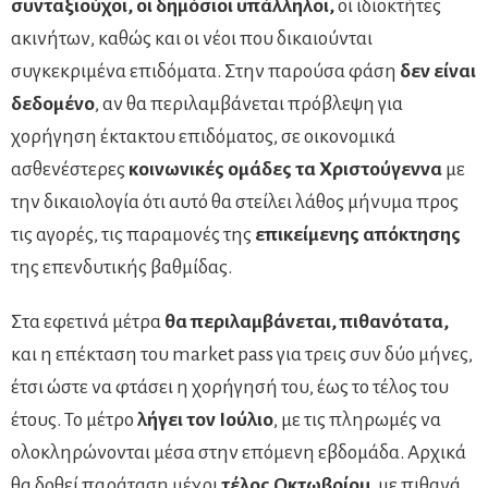
συνταξιούχοι, οι δημόσιοι υπάλληλοι,
οι ιδιοκτήτες
ακινήτων, καθώς και οι νέοι που δικαιούνται
συγκεκριμένα επιδόματα. Στην παρούσα φάση
δεν είναι
δεδομένο
, αν θα περιλαμβάνεται πρόβλεψη για
χορήγηση έκτακτου επιδόματος, σε οικονομικά
ασθενέστερες
κοινωνικές ομάδες τα Χριστούγεννα
με
την δικαιολογία ότι αυτό θα στείλει λάθος μήνυμα προς
τις αγορές, τις παραμονές της
επικείμενης απόκτησης
της επενδυτικής βαθμίδας.
Στα εφετινά μέτρα
θα περιλαμβάνεται, πιθανότατα,
και η επέκταση του market pass για τρεις συν δύο μήνες,
έτσι ώστε να φτάσει η χορήγησή του, έως το τέλος του
έτους. Το μέτρο
λήγει τον Ιούλιο
, με τις πληρωμές να
ολοκληρώνονται μέσα στην επόμενη εβδομάδα. Αρχικά
θα δοθεί παράταση μέχρι
τέλος Οκτωβρίου
, με πιθανά