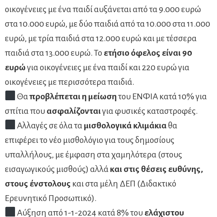
οικογένειες με ένα παιδί αυξάνεται από τα 9.000 ευρώ
στα 10.000 ευρώ, με δύο παιδιά από τα 10.000 στα 11.000
ευρώ, με τρία παιδιά στα 12.000 ευρώ και με τέσσερα
παιδιά στα 13.000 ευρώ. Το
ετήσιο όφελος είναι 90
ευρώ
για οικογένειες με ένα παιδί και 220 ευρώ για
οικογένειες με περισσότερα παιδιά.
Θα
προβλέπεται η μείωση
του ΕΝΦΙΑ κατά 10% για
σπίτια που
ασφαλίζονται
για φυσικές καταστροφές.
Αλλαγές σε όλα τα
μισθολογικά κλιμάκια
θα
επιφέρει το νέο μισθολόγιο για τους δημοσίους
υπαλλήλους, με έμφαση στα χαμηλότερα (στους
εισαγωγικούς μισθούς) αλλά
και στις θέσεις ευθύνης,
στους ένστολους
και στα μέλη ΔΕΠ (Διδακτικό
Ερευνητικό Προσωπικό).
Αύξηση από 1-1-2024 κατά 8% του
ελάχιστου