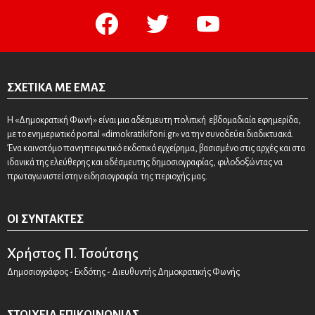
facebook
twitter
youtube
ΣΧΕΤΙΚΆ ΜΕ ΕΜΆΣ
Η «Δημοκρατική Φωνή» είναι μια αδέσμευτη πολιτική εβδομαδιαία εφημερίδα,
με το ενημερωτικό portal «dimokratikifoni.gr» να την συνοδεύει διαδικτυακά.
Ένα καινοτόμο πανηπειρωτικό εκδοτικό εγχείρημα, βασισμένο στις αρχές και στα
ιδανικά της ελεύθερης και αδέσμευτης δημοσιογραφίας, φιλοδοξώντας να
πρωταγωνιστεί στην ειδησιογραφία της περιοχής μας.
ΟΙ ΣΥΝΤΆΚΤΕΣ
Χρήστος Π. Τσούτσης
Δημοσιογράφος - Εκδότης - Διευθυντής Δημοκρατικής Φωνής
ΣΤΟΙΧΕΊΑ ΕΠΙΚΟΙΝΩΝΊΑΣ