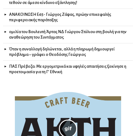
τεθούν σε άμεσο κίνδυνο εξάντλησης!
ΑΝΑΚΟΙΝΩΣΗ Ε65- Γιώργος Ζάψας, πρώην επικεφαλής
περιφερειακής παράταξης
ομιλία του Βουλευτή Άρτας ΝΔ Γιώργου Στύλιου στη βουλή για την
αναθεώρηση του Συντάγματος
Όταν η συναλλαγή δηλώνεται, αλλά η πληρωμή δημιουργεί
πρόβλημα – γράφει ο Θεοδόσης Γεώργιος
ΠΑΣ Πρέβεζα: Με εργομετρικά και υψηλές απαιτήσεις ξεκίνησε η
προετοιμασία για τη Γ’ Εθνική