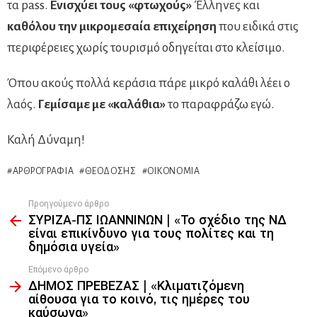
τα pass.
Ενισχύει τους «φτωχούς»
Έλληνες και
καθόλου την μικρομεσαία επιχείρηση
που ειδικά στις
περιφέρειες χωρίς τουρισμό οδηγείται στο κλείσιμο.
Όπου ακούς πολλά κεράσια πάρε μικρό καλάθι λέει ο
λαός.
Γεμίσαμε με «καλάθια»
το παραφράζω εγώ.
Καλή Δύναμη!
ΑΡΘΡΟΓΡΑΦΊΑ
ΘΕΟΔΌΣΗΣ
ΟΙΚΟΝΟΜΊΑ
Προηγούμενο άρθρο
See
ΣΥΡΙΖΑ-ΠΣ ΙΩΑΝΝΙΝΩΝ | «Το σχέδιο της ΝΔ
more
είναι επικίνδυνο για τους πολίτες και τη
δημόσια υγεία»
Επόμενο άρθρο
ΔΗΜΟΣ ΠΡΕΒΕΖΑΣ | «Κλιματιζόμενη
αίθουσα για το κοινό, τις ημέρες του
καύσωνα»