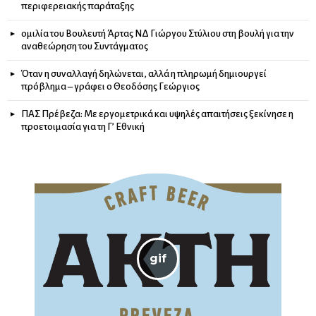
περιφερειακής παράταξης
ομιλία του Βουλευτή Άρτας ΝΔ Γιώργου Στύλιου στη βουλή για την
αναθεώρηση του Συντάγματος
Όταν η συναλλαγή δηλώνεται, αλλά η πληρωμή δημιουργεί
πρόβλημα – γράφει ο Θεοδόσης Γεώργιος
ΠΑΣ Πρέβεζα: Με εργομετρικά και υψηλές απαιτήσεις ξεκίνησε η
προετοιμασία για τη Γ’ Εθνική