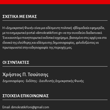
ΣΧΕΤΙΚΆ ΜΕ ΕΜΆΣ
Η «Δημοκρατική Φωνή» είναι μια αδέσμευτη πολιτική εβδομαδιαία εφημερίδα,
με το ενημερωτικό portal «dimokratikifoni.gr» να την συνοδεύει διαδικτυακά.
Ένα καινοτόμο πανηπειρωτικό εκδοτικό εγχείρημα, βασισμένο στις αρχές και στα
ιδανικά της ελεύθερης και αδέσμευτης δημοσιογραφίας, φιλοδοξώντας να
πρωταγωνιστεί στην ειδησιογραφία της περιοχής μας.
ΟΙ ΣΥΝΤΆΚΤΕΣ
Χρήστος Π. Τσούτσης
Δημοσιογράφος - Εκδότης - Διευθυντής Δημοκρατικής Φωνής
ΣΤΟΙΧΕΊΑ ΕΠΙΚΟΙΝΩΝΊΑΣ
Email:
dimokratikifoni@gmail.com