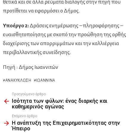
θετικά και σε άλλα ρεύματα διαλογής στην πηγή που
προτίθεται να εφαρμόσει ο Δήμος.
Υποέργο 2:
Δράσεις ενημέρωσης – πληροφόρησης –
ευαισθητοποίησης με σκοπό την προώθηση της ορθής
διαχείρισης των απορριμμάτων και την καλλιέργεια
περιβαλλοντικής συνείδησης.
Πηγή : Δήμος Ιωαννιτών
ΑΝΑΚΎΚΛΩΣΗ
ΙΩΆΝΝΙΝΑ
Προηγούμενο άρθρο
See
Ισότητα των φύλων: ένας διαρκής και
more
καθημερινός αγώνας
Επόμενο άρθρο
Η ανάπτυξη της Επιχειρηματικότητας στην
Ήπειρο