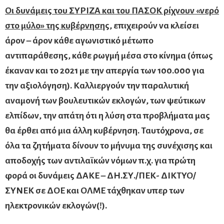
Οι δυνάμεις του ΣΥΡΙΖΑ και του ΠΑΣΟΚ ρίχνουν «νερό
στο μύλο» της κυβέρνησης,
επιχειρούν να κλείσει
άρον – άρον κάθε αγωνιστικό μέτωπο
αντιπαράθεσης, κάθε ρωγμή μέσα στο κίνημα (όπως
έκαναν και το 2021 με την απεργία των 100.000 για
την αξιολόγηση). Καλλιεργούν την παραλυτική
αναμονή των βουλευτικών εκλογών, των ψεύτικων
ελπίδων, την απάτη ότι η λύση στα προβλήματα μας
θα έρθει από μια άλλη κυβέρνηση. Ταυτόχρονα, σε
όλα τα ζητήματα δίνουν το μήνυμα της συνέχισης και
αποδοχής των αντιλαϊκών νόμων π.χ. για πρώτη
φορά οι δυνάμεις ΔΑΚΕ – ΔΗ.ΣΥ./ΠΕΚ- ΔΙΚΤΥΟ/
ΣΥΝΕΚ σε ΔΟΕ και ΟΛΜΕ τάχθηκαν υπερ των
ηλεκτρονικών εκλογών(!).