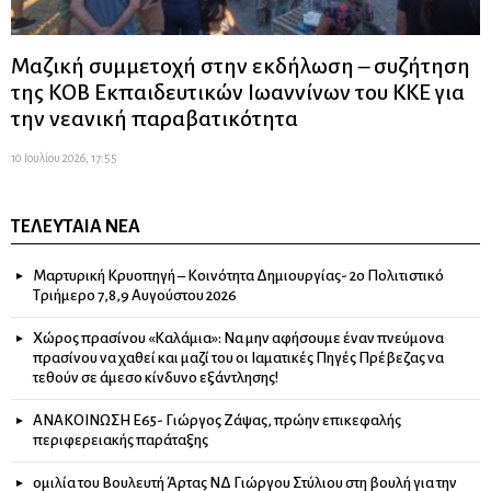
Μαζική συμμετοχή στην εκδήλωση – συζήτηση
της ΚΟΒ Εκπαιδευτικών Ιωαννίνων του ΚΚΕ για
την νεανική παραβατικότητα
10 Ιουλίου 2026, 17:55
ΤΕΛΕΥΤΑΊΑ ΝΈΑ
Μαρτυρική Κρυοπηγή – Κοινότητα Δημιουργίας- 2ο Πολιτιστικό
Τριήμερο 7,8,9 Αυγούστου 2026
Χώρος πρασίνου «Καλάμια»: Να μην αφήσουμε έναν πνεύμονα
πρασίνου να χαθεί και μαζί του οι Ιαματικές Πηγές Πρέβεζας να
τεθούν σε άμεσο κίνδυνο εξάντλησης!
ΑΝΑΚΟΙΝΩΣΗ Ε65- Γιώργος Ζάψας, πρώην επικεφαλής
περιφερειακής παράταξης
ομιλία του Βουλευτή Άρτας ΝΔ Γιώργου Στύλιου στη βουλή για την