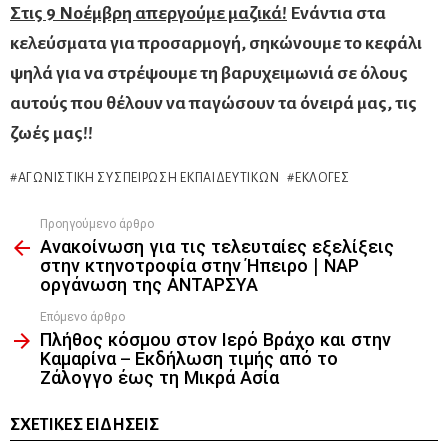
Στις 9 Νοέμβρη απεργούμε μαζικά!
Ενάντια στα
κελεύσματα για προσαρμογή, σηκώνουμε το κεφάλι
ψηλά για να στρέψουμε τη βαρυχειμωνιά σε όλους
αυτούς που θέλουν να παγώσουν τα όνειρά μας, τις
ζωές μας!!
ΑΓΩΝΙΣΤΙΚΉ ΣΥΣΠΕΊΡΩΣΗ ΕΚΠΑΙΔΕΥΤΙΚΏΝ
ΕΚΛΟΓΈΣ
Προηγούμενο άρθρο
See
Ανακοίνωση για τις τελευταίες εξελίξεις
more
στην κτηνοτροφία στην Ήπειρο | ΝΑΡ
οργάνωση της ΑΝΤΑΡΣΥΑ
Επόμενο άρθρο
Πλήθος κόσμου στον Ιερό Βράχο και στην
Καμαρίνα – Εκδήλωση τιμής από το
Ζάλογγο έως τη Μικρά Ασία
ΣΧΕΤΙΚΈΣ ΕΙΔΉΣΕΙΣ