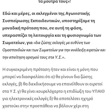
τα μούτρα τους»!
Εδώ και μέρες, οι εκλεγμένοι της Αγωνιστικής
Συσπείρωσης Εκπαιδευτικών, υποστηρίξαμε τη
μοναδική πρόταση που, σε αυτή τη φάση,
υπερασπίζει τη λειτουργία και τη φυσιογνωμία των
Σωματείων, για
«δια ζώσης εκλογές με ευθύνη των
Ομοσπονδιών και των Σωματείων για την ανάδειξη αιρετών και
την απαίτηση ορισμού τους στα Υ.Σ.»
.
Η συγκεκριμένη πρόταση ήταν και είναι η μόνη που
μπορεί να διασφαλίσει ότι α) θα γίνουν δια ζώσης
εκλογές, β) θα διεκδικήσουμε να επανέλθουν οι αιρετοί
στα Υ.Σ. γ) θα γίνει κουρελόχαρτο η επιδίωξη του ΥΠΑΙΘ
για ηλεκτρονικές εκλογές δ) θα αποτελέσει ηχηρό
χαστούκι στην προσπάθεια να βάλουν χέρι στη