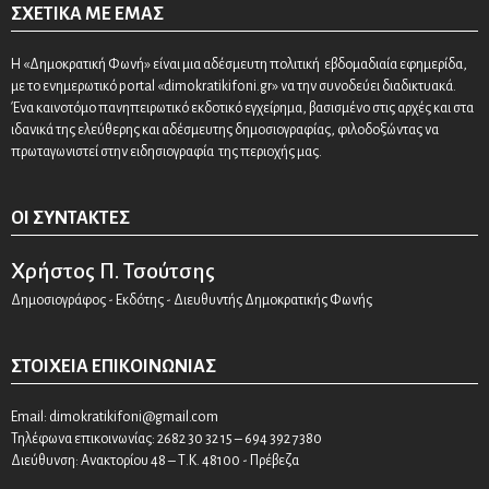
ΣΧΕΤΙΚΆ ΜΕ ΕΜΆΣ
Η «Δημοκρατική Φωνή» είναι μια αδέσμευτη πολιτική εβδομαδιαία εφημερίδα,
με το ενημερωτικό portal «dimokratikifoni.gr» να την συνοδεύει διαδικτυακά.
Ένα καινοτόμο πανηπειρωτικό εκδοτικό εγχείρημα, βασισμένο στις αρχές και στα
ιδανικά της ελεύθερης και αδέσμευτης δημοσιογραφίας, φιλοδοξώντας να
πρωταγωνιστεί στην ειδησιογραφία της περιοχής μας.
ΟΙ ΣΥΝΤΆΚΤΕΣ
Χρήστος Π. Τσούτσης
Δημοσιογράφος - Εκδότης - Διευθυντής Δημοκρατικής Φωνής
ΣΤΟΙΧΕΊΑ ΕΠΙΚΟΙΝΩΝΊΑΣ
Email:
dimokratikifoni@gmail.com
Τηλέφωνα επικοινωνίας: 2682 30 32 15 – 694 392 7380
Διεύθυνση: Ανακτορίου 48 – Τ.Κ. 48100 - Πρέβεζα