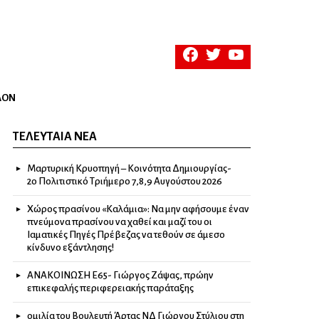
facebook
twitter
youtube
ΛΟΝ
ΤΕΛΕΥΤΑΊΑ ΝΈΑ
Μαρτυρική Κρυοπηγή – Κοινότητα Δημιουργίας-
2ο Πολιτιστικό Τριήμερο 7,8,9 Αυγούστου 2026
Χώρος πρασίνου «Καλάμια»: Να μην αφήσουμε έναν
πνεύμονα πρασίνου να χαθεί και μαζί του οι
Ιαματικές Πηγές Πρέβεζας να τεθούν σε άμεσο
κίνδυνο εξάντλησης!
ΑΝΑΚΟΙΝΩΣΗ Ε65- Γιώργος Ζάψας, πρώην
επικεφαλής περιφερειακής παράταξης
ομιλία του Βουλευτή Άρτας ΝΔ Γιώργου Στύλιου στη