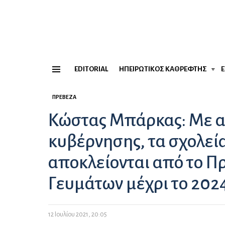
EDITORIAL
ΗΠΕΙΡΏΤΙΚΟΣ ΚΑΘΡΈΦΤΗΣ
Menu
ΠΡΈΒΕΖΑ
Κώστας Μπάρκας: Με α
κυβέρνησης, τα σχολεί
αποκλείονται από το Π
Γευμάτων μέχρι το 202
12 Ιουλίου 2021, 20:05