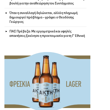
βουλή για την αναθεώρηση του Συντάγματος
Όταν η συναλλαγή δηλώνεται, αλλά η πληρωμή
δημιουργεί πρόβλημα – γράφει ο Θεοδόσης
Γεώργιος
ΠΑΣ Πρέβεζα: Με εργομετρικά και υψηλές
απαιτήσεις ξεκίνησε η προετοιμασία για τη Γ’ Εθνική