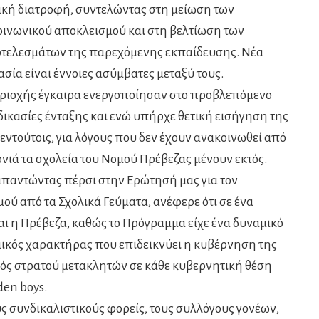
ακή διατροφή, συντελώντας στη μείωση των
οινωνικού αποκλεισμού και στη βελτίωση των
οτελεσμάτων της παρεχόμενης εκπαίδευσης. Νέα
σία είναι έννοιες ασύμβατες μεταξύ τους.
 περιοχής έγκαιρα ενεργοποίησαν στο προβλεπόμενο
αδικασίες ένταξης και ενώ υπήρχε θετική εισήγηση της
εντούτοις, για λόγους που δεν έχουν ανακοινωθεί από
νιά τα σχολεία του Νομού Πρέβεζας μένουν εκτός.
 απαντώντας πέρσι στην Ερώτησή μας για τον
ού από τα Σχολικά Γεύματα, ανέφερε ότι σε ένα
αι η Πρέβεζα, καθώς το Πρόγραμμα είχε ένα δυναμικό
μικός χαρακτήρας που επιδεικνύει η κυβέρνηση της
μός στρατού μετακλητών σε κάθε κυβερνητική θέση
den boys.
ς συνδικαλιστικούς φορείς, τους συλλόγους γονέων,