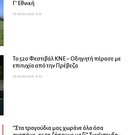
Γ’ Εθνική
28 Ιουλίου 2026, 13:10
Το 52ο Φεστιβάλ ΚΝΕ – Οδηγητή πέρασε με
επιτυχία από την Πρέβεζα
28 Ιουλίου 2026, 12:45
”Στα τραγούδια μας χωράνε όλα όσα
αγαπάμε, ας τα ζήσουμε μαζί” Συνέντευξη –