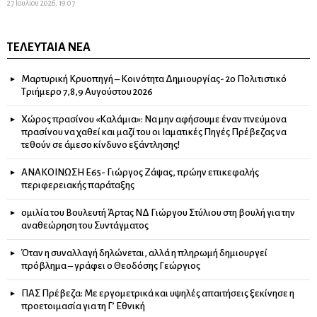
27 Ιουλίου 2026, 19:07
ΤΕΛΕΥΤΑΊΑ ΝΈΑ
Μαρτυρική Κρυοπηγή – Κοινότητα Δημιουργίας- 2ο Πολιτιστικό
Τριήμερο 7,8,9 Αυγούστου 2026
Χώρος πρασίνου «Καλάμια»: Να μην αφήσουμε έναν πνεύμονα
πρασίνου να χαθεί και μαζί του οι Ιαματικές Πηγές Πρέβεζας να
τεθούν σε άμεσο κίνδυνο εξάντλησης!
ΑΝΑΚΟΙΝΩΣΗ Ε65- Γιώργος Ζάψας, πρώην επικεφαλής
περιφερειακής παράταξης
ομιλία του Βουλευτή Άρτας ΝΔ Γιώργου Στύλιου στη βουλή για την
αναθεώρηση του Συντάγματος
Όταν η συναλλαγή δηλώνεται, αλλά η πληρωμή δημιουργεί
πρόβλημα – γράφει ο Θεοδόσης Γεώργιος
ΠΑΣ Πρέβεζα: Με εργομετρικά και υψηλές απαιτήσεις ξεκίνησε η
προετοιμασία για τη Γ’ Εθνική