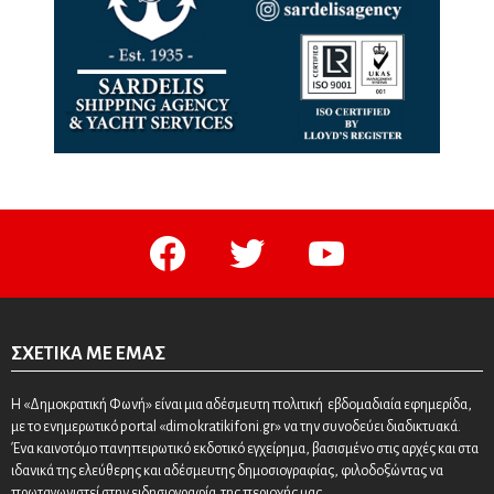
facebook
twitter
youtube
ΣΧΕΤΙΚΆ ΜΕ ΕΜΆΣ
Η «Δημοκρατική Φωνή» είναι μια αδέσμευτη πολιτική εβδομαδιαία εφημερίδα,
με το ενημερωτικό portal «dimokratikifoni.gr» να την συνοδεύει διαδικτυακά.
Ένα καινοτόμο πανηπειρωτικό εκδοτικό εγχείρημα, βασισμένο στις αρχές και στα
ιδανικά της ελεύθερης και αδέσμευτης δημοσιογραφίας, φιλοδοξώντας να
πρωταγωνιστεί στην ειδησιογραφία της περιοχής μας.