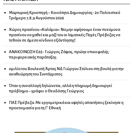
Μαρτυρική Κρυοπηγή – Κοινότητα Δημιουργίας- 2ο Πολιτιστικό
Τριήμερο 7,8,9 Αυγούστου 2026
Χώρος πρασίνου «Καλάμια»: Να μην αφήσουμε έναν πνεύμονα
πρασίνου να χαθεί και μαζί του οι Ιαματικές Πηγές Πρέβεζας να
τεθούν σε άμεσο κίνδυνο εξάντλησης!
ΑΝΑΚΟΙΝΩΣΗ Ε65- Γιώργος Ζάψας, πρώην επικεφαλής
περιφερειακής παράταξης
ομιλία του Βουλευτή Άρτας ΝΔ Γιώργου Στύλιου στη βουλή για την
αναθεώρηση του Συντάγματος
Όταν η συναλλαγή δηλώνεται, αλλά η πληρωμή δημιουργεί
πρόβλημα – γράφει ο Θεοδόσης Γεώργιος
ΠΑΣ Πρέβεζα: Με εργομετρικά και υψηλές απαιτήσεις ξεκίνησε η
προετοιμασία για τη Γ’ Εθνική