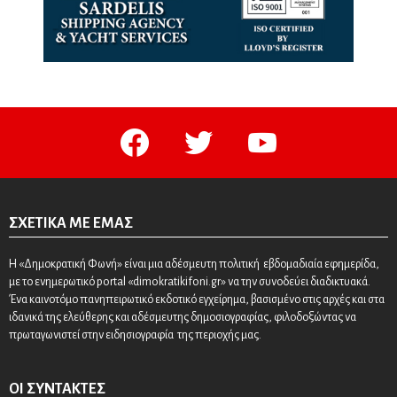
facebook
twitter
youtube
ΣΧΕΤΙΚΆ ΜΕ ΕΜΆΣ
Η «Δημοκρατική Φωνή» είναι μια αδέσμευτη πολιτική εβδομαδιαία εφημερίδα,
με το ενημερωτικό portal «dimokratikifoni.gr» να την συνοδεύει διαδικτυακά.
Ένα καινοτόμο πανηπειρωτικό εκδοτικό εγχείρημα, βασισμένο στις αρχές και στα
ιδανικά της ελεύθερης και αδέσμευτης δημοσιογραφίας, φιλοδοξώντας να
πρωταγωνιστεί στην ειδησιογραφία της περιοχής μας.
ΟΙ ΣΥΝΤΆΚΤΕΣ