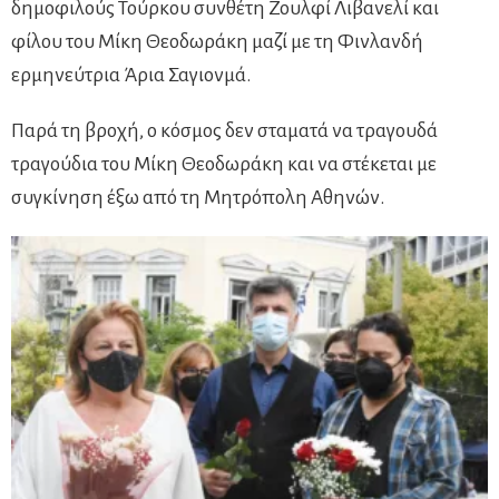
δημοφιλούς Τούρκου συνθέτη Ζουλφί Λιβανελί και
φίλου του Μίκη Θεοδωράκη μαζί με τη Φινλανδή
ερμηνεύτρια Άρια Σαγιονμά.
Παρά τη βροχή, ο κόσμος δεν σταματά να τραγουδά
τραγούδια του Μίκη Θεοδωράκη και να στέκεται με
συγκίνηση έξω από τη Μητρόπολη Αθηνών.