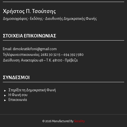
Χρήστος Π. Τσούτσης
Δημοσιογράφος - Εκδότης - Διευθυντής Δημοκρατικής Φωνής
ΣΤΟΙΧΕΊΑ ΕΠΙΚΟΙΝΩΝΊΑΣ
Email:
dimokratikifoni@gmail.com
Τηλέφωνα επικοινωνίας: 2682 30 32 15 – 694 392 7380
Διεύθυνση: Ανακτορίου 48 – Τ.Κ. 48100 - Πρέβεζα
ΣΎΝΔΕΣΜΟΙ
Στηρίξτε τη Δημοκρατική Φωνή
Η Φωνή σου
Επικοινωνία
© 2026 Manufactured By
Sociality