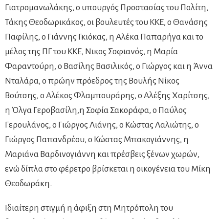
Γιατρομανωλάκης, ο υπουργός Προστασίας του Πολίτη,
Τάκης Θεοδωρικάκος, οι βουλευτές του ΚΚΕ, ο Θανάσης
Παφίλης, ο Γιάννης Γκιόκας, η Αλέκα Παπαρήγα και το
μέλος της ΠΓ του ΚΚΕ, Νικος Σοφιανός, η Μαρία
Φαραντούρη, ο Βασίλης Βασιλικός, ο Γιώργος και η Άννα
Νταλάρα, ο πρώην πρόεδρος της Βουλής Νίκος
Βούτσης, ο Αλέκος Φλαμπουράρης, ο Αλέξης Χαρίτσης,
η Όλγα Γεροβασίλη,η Σοφία Σακοράφα, ο Παύλος
Γερουλάνος, ο Γιώργος Λιάνης, ο Κώστας Λαλιώτης, ο
Γιώργος Παπανδρέου, ο Κώστας Μπακογιάννης, η
Μαριάνα Βαρδινογιάννη και πρέσβεις ξένων χωρών,
ενώ δίπλα στο φέρετρο βρίσκεται η οικογένεια του Μίκη
Θεοδωράκη.
Ιδιαίτερη στιγμή η άφιξη στη Μητρόπολη του