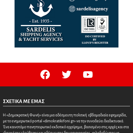
facebook
twitter
youtube
ΣΧΕΤΙΚΆ ΜΕ ΕΜΆΣ
Η «Δημοκρατική Φωνή» είναι μια αδέσμευτη πολιτική εβδομαδιαία εφημερίδα,
με το ενημερωτικό portal «dimokratikifoni.gr» να την συνοδεύει διαδικτυακά.
Ένα καινοτόμο πανηπειρωτικό εκδοτικό εγχείρημα, βασισμένο στις αρχές και στα
ιδανικά της ελεύθερης και αδέσμευτης δημοσιογραφίας, φιλοδοξώντας να