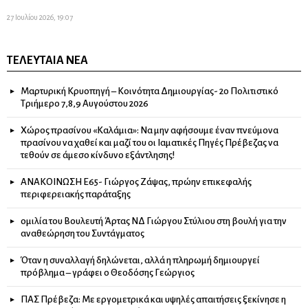
27 Ιουλίου 2026, 19:07
ΤΕΛΕΥΤΑΊΑ ΝΈΑ
Μαρτυρική Κρυοπηγή – Κοινότητα Δημιουργίας- 2ο Πολιτιστικό
Τριήμερο 7,8,9 Αυγούστου 2026
Χώρος πρασίνου «Καλάμια»: Να μην αφήσουμε έναν πνεύμονα
πρασίνου να χαθεί και μαζί του οι Ιαματικές Πηγές Πρέβεζας να
τεθούν σε άμεσο κίνδυνο εξάντλησης!
ΑΝΑΚΟΙΝΩΣΗ Ε65- Γιώργος Ζάψας, πρώην επικεφαλής
περιφερειακής παράταξης
ομιλία του Βουλευτή Άρτας ΝΔ Γιώργου Στύλιου στη βουλή για την
αναθεώρηση του Συντάγματος
Όταν η συναλλαγή δηλώνεται, αλλά η πληρωμή δημιουργεί
πρόβλημα – γράφει ο Θεοδόσης Γεώργιος
ΠΑΣ Πρέβεζα: Με εργομετρικά και υψηλές απαιτήσεις ξεκίνησε η