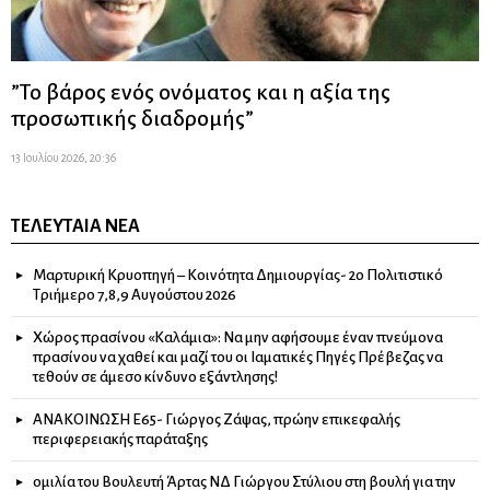
”Το βάρος ενός ονόματος και η αξία της
προσωπικής διαδρομής”
13 Ιουλίου 2026, 20:36
ΤΕΛΕΥΤΑΊΑ ΝΈΑ
Μαρτυρική Κρυοπηγή – Κοινότητα Δημιουργίας- 2ο Πολιτιστικό
Τριήμερο 7,8,9 Αυγούστου 2026
Χώρος πρασίνου «Καλάμια»: Να μην αφήσουμε έναν πνεύμονα
πρασίνου να χαθεί και μαζί του οι Ιαματικές Πηγές Πρέβεζας να
τεθούν σε άμεσο κίνδυνο εξάντλησης!
ΑΝΑΚΟΙΝΩΣΗ Ε65- Γιώργος Ζάψας, πρώην επικεφαλής
περιφερειακής παράταξης
ομιλία του Βουλευτή Άρτας ΝΔ Γιώργου Στύλιου στη βουλή για την