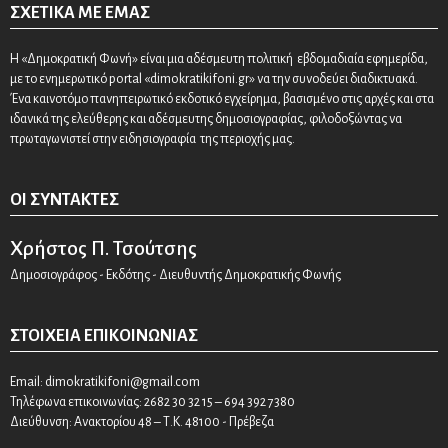
ΣΧΕΤΙΚΆ ΜΕ ΕΜΆΣ
Η «Δημοκρατική Φωνή» είναι μια αδέσμευτη πολιτική εβδομαδιαία εφημερίδα,
με το ενημερωτικό portal «dimokratikifoni.gr» να την συνοδεύει διαδικτυακά.
Ένα καινοτόμο πανηπειρωτικό εκδοτικό εγχείρημα, βασισμένο στις αρχές και στα
ιδανικά της ελεύθερης και αδέσμευτης δημοσιογραφίας, φιλοδοξώντας να
πρωταγωνιστεί στην ειδησιογραφία της περιοχής μας.
ΟΙ ΣΥΝΤΆΚΤΕΣ
Χρήστος Π. Τσούτσης
Δημοσιογράφος - Εκδότης - Διευθυντής Δημοκρατικής Φωνής
ΣΤΟΙΧΕΊΑ ΕΠΙΚΟΙΝΩΝΊΑΣ
Email:
dimokratikifoni@gmail.com
Τηλέφωνα επικοινωνίας: 2682 30 32 15 – 694 392 7380
Διεύθυνση: Ανακτορίου 48 – Τ.Κ. 48100 - Πρέβεζα