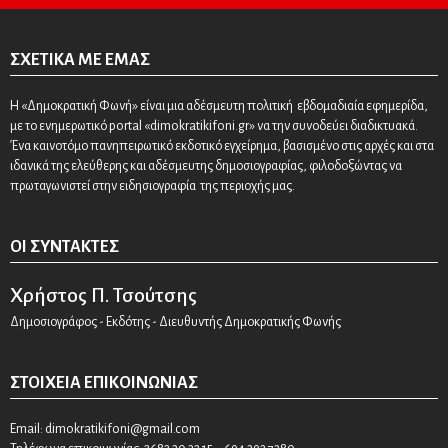
ΣΧΕΤΙΚΆ ΜΕ ΕΜΆΣ
Η «Δημοκρατική Φωνή» είναι μια αδέσμευτη πολιτική εβδομαδιαία εφημερίδα,
με το ενημερωτικό portal «dimokratikifoni.gr» να την συνοδεύει διαδικτυακά.
Ένα καινοτόμο πανηπειρωτικό εκδοτικό εγχείρημα, βασισμένο στις αρχές και στα
ιδανικά της ελεύθερης και αδέσμευτης δημοσιογραφίας, φιλοδοξώντας να
πρωταγωνιστεί στην ειδησιογραφία της περιοχής μας.
ΟΙ ΣΥΝΤΆΚΤΕΣ
Χρήστος Π. Τσούτσης
Δημοσιογράφος - Εκδότης - Διευθυντής Δημοκρατικής Φωνής
ΣΤΟΙΧΕΊΑ ΕΠΙΚΟΙΝΩΝΊΑΣ
Email:
dimokratikifoni@gmail.com