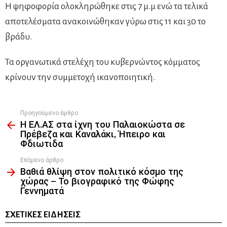
Η ψηφοφορία ολοκληρώθηκε στις 7 μ.μ ενώ τα τελικά
αποτελέσματα ανακοινώθηκαν γύρω στις 11 και 30 το
βράδυ.
Τα οργανωτικά στελέχη του κυβερνώντος κόμματος
κρίνουν την συμμετοχή ικανοποιητική.
Προηγούμενο άρθρο
See
Η ΕΛ.ΑΣ στα ίχνη του Παλαιοκώστα σε
more
Πρέβεζα και Καναλάκι, Ήπειρο και
Φδιωτιδα
Επόμενο άρθρο
Βαθιά θλίψη στον πολιτικό κόσμο της
χώρας – Το βιογραφικό της Φώφης
Γεννηματά
ΣΧΕΤΙΚΈΣ ΕΙΔΉΣΕΙΣ