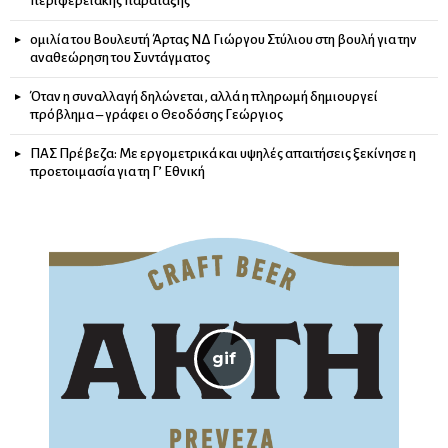
περιφερειακής παράταξης
ομιλία του Βουλευτή Άρτας ΝΔ Γιώργου Στύλιου στη βουλή για την
αναθεώρηση του Συντάγματος
Όταν η συναλλαγή δηλώνεται, αλλά η πληρωμή δημιουργεί
πρόβλημα – γράφει ο Θεοδόσης Γεώργιος
ΠΑΣ Πρέβεζα: Με εργομετρικά και υψηλές απαιτήσεις ξεκίνησε η
προετοιμασία για τη Γ’ Εθνική