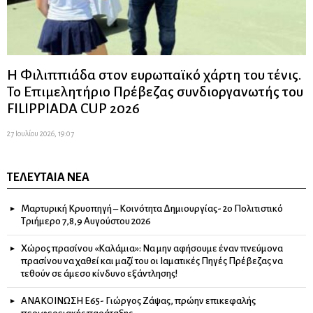
Η Φιλιππιάδα στον ευρωπαϊκό χάρτη του τένις.
Το Επιμελητήριο Πρέβεζας συνδιοργανωτής του
FILIPPIADA CUP 2026
27 Ιουλίου 2026, 19:07
ΤΕΛΕΥΤΑΊΑ ΝΈΑ
Μαρτυρική Κρυοπηγή – Κοινότητα Δημιουργίας- 2ο Πολιτιστικό
Τριήμερο 7,8,9 Αυγούστου 2026
Χώρος πρασίνου «Καλάμια»: Να μην αφήσουμε έναν πνεύμονα
πρασίνου να χαθεί και μαζί του οι Ιαματικές Πηγές Πρέβεζας να
τεθούν σε άμεσο κίνδυνο εξάντλησης!
ΑΝΑΚΟΙΝΩΣΗ Ε65- Γιώργος Ζάψας, πρώην επικεφαλής