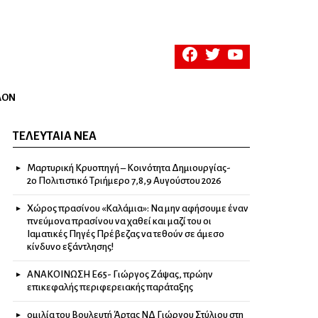
facebook
twitter
youtube
ΛΟΝ
ΤΕΛΕΥΤΑΊΑ ΝΈΑ
Μαρτυρική Κρυοπηγή – Κοινότητα Δημιουργίας-
2ο Πολιτιστικό Τριήμερο 7,8,9 Αυγούστου 2026
Χώρος πρασίνου «Καλάμια»: Να μην αφήσουμε έναν
πνεύμονα πρασίνου να χαθεί και μαζί του οι
Ιαματικές Πηγές Πρέβεζας να τεθούν σε άμεσο
κίνδυνο εξάντλησης!
ΑΝΑΚΟΙΝΩΣΗ Ε65- Γιώργος Ζάψας, πρώην
επικεφαλής περιφερειακής παράταξης
ομιλία του Βουλευτή Άρτας ΝΔ Γιώργου Στύλιου στη