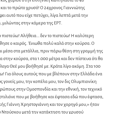
κος χάρισε στην ελληνική κωπηλασία το 4ο
 και το πρώτο χρυσό! Ο 24χρονος Γιαννιώτης
ει αυτό που είχε πετύχει, λίγα λεπτά μετά την
, μιλώντας στην κάμερα της ΕΡΤ.
ο πιστεύω! Αλήθεια… δεν το πιστεύω! Η καλύτερη
θησε ο καιρός. Ένιωθα πολύ καλά στην κούρσα. Ο
ι μέσα στα μετάλλια, πριν πάρω θέση στη γραμμή της
 στην κούρσα, στα 1.000 μέτρα και δεν πίστευα ότι θα
έλεγα Θεέ μου βοήθησέ με. Κράτα λίγο ακόμη. Στα 100
νω! Για όλους αυτούς που με βλέπουν στην Ελλάδα ένα
 γονείς μου, την κοπέλα μου, τον δις Ολυμπιονίκη
ρώπους στην Ομοσπονδία και την εθνική, τον τεχνικό
στιλιόνε που με βοήθησε και έφτασα εδώ που έφτασα,
νικής Γιάννη Χρηστογιάννη και τον χορηγό μου,» ήταν
υ Ντούσκου μετά την κατάκτηση του χρυσού