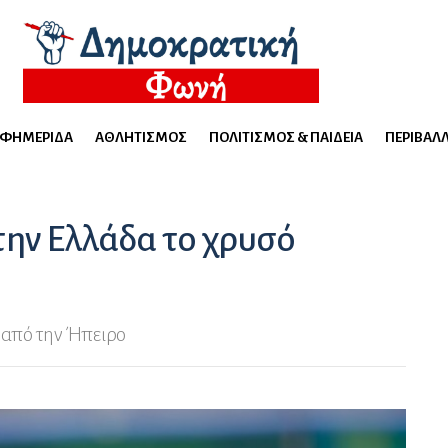
ΕΦΗΜΕΡΊΔΑ
ΑΘΛΗΤΙΣΜΌΣ
ΠΟΛΙΤΙΣΜΌΣ & ΠΑΙΔΕΊΑ
ΠΕΡΙΒΆΛ
την Ελλάδα το χρυσό
 από την Ήπειρο