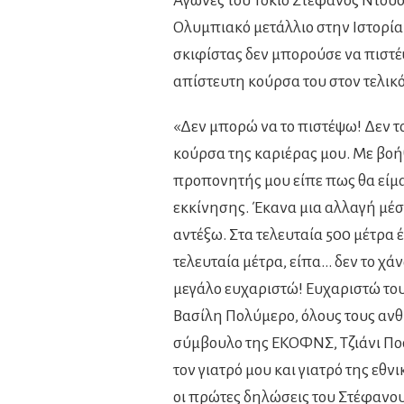
Αγώνες του Τόκιο Στέφανος Ντούσ
Ολυμπιακό μετάλλιο στην Ιστορία
σκιφίστας δεν μπορούσε να πιστέψ
απίστευτη κούρσα του στον τελικό
«Δεν μπορώ να το πιστέψω! Δεν τ
κούρσα της καριέρας μου. Με βοή
προπονητής μου είπε πως θα είμα
εκκίνησης. Έκανα μια αλλαγή μέσα
αντέξω. Στα τελευταία 500 μέτρα 
τελευταία μέτρα, είπα… δεν το χά
μεγάλο ευχαριστώ! Ευχαριστώ τους
Βασίλη Πολύμερο, όλους τους ανθ
σύμβουλο της ΕΚΟΦΝΣ, Τζιάνι Πο
τον γιατρό μου και γιατρό της εθ
οι πρώτες δηλώσεις του Στέφανο