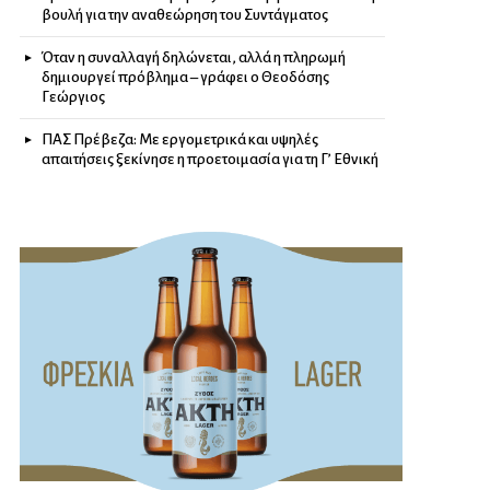
βουλή για την αναθεώρηση του Συντάγματος
Όταν η συναλλαγή δηλώνεται, αλλά η πληρωμή
δημιουργεί πρόβλημα – γράφει ο Θεοδόσης
Γεώργιος
ΠΑΣ Πρέβεζα: Με εργομετρικά και υψηλές
απαιτήσεις ξεκίνησε η προετοιμασία για τη Γ’ Εθνική