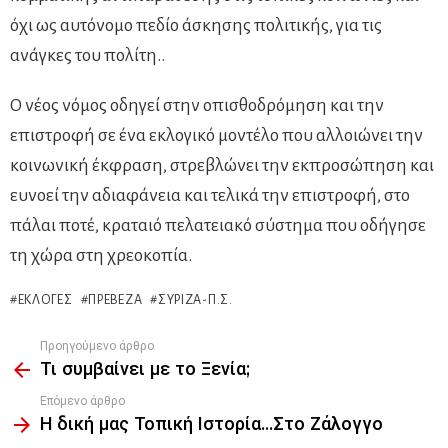
όχι ως αυτόνομο πεδίο άσκησης πολιτικής, για τις
ανάγκες του πολίτη..
Ο νέος νόμος οδηγεί στην οπισθοδρόμηση και την
επιστροφή σε ένα εκλογικό μοντέλο που αλλοιώνει την
κοινωνική έκφραση, στρεβλώνει την εκπροσώπηση και
ευνοεί την αδιαφάνεια και τελικά την επιστροφή, στο
πάλαι ποτέ, κραταιό πελατειακό σύστημα που οδήγησε
τη χώρα στη χρεοκοπία.
ΕΚΛΟΓΈΣ
ΠΡΈΒΕΖΑ
ΣΥΡΙΖΑ-Π.Σ.
Προηγούμενο άρθρο
See
Τι συμβαίνει με το Ξενία;
more
Επόμενο άρθρο
Η δική μας Τοπική Ιστορία…Στο Ζάλογγο