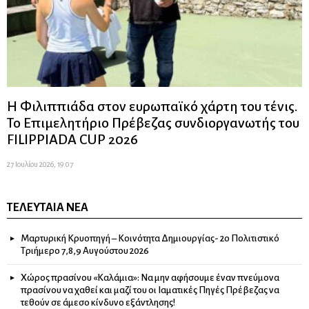
Η Φιλιππιάδα στον ευρωπαϊκό χάρτη του τένις.
Το Επιμελητήριο Πρέβεζας συνδιοργανωτής του
FILIPPIADA CUP 2026
27 Ιουλίου 2026, 19:07
ΤΕΛΕΥΤΑΊΑ ΝΈΑ
Μαρτυρική Κρυοπηγή – Κοινότητα Δημιουργίας- 2ο Πολιτιστικό
Τριήμερο 7,8,9 Αυγούστου 2026
Χώρος πρασίνου «Καλάμια»: Να μην αφήσουμε έναν πνεύμονα
πρασίνου να χαθεί και μαζί του οι Ιαματικές Πηγές Πρέβεζας να
τεθούν σε άμεσο κίνδυνο εξάντλησης!