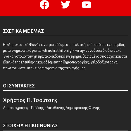
facebook
twitter
youtube
ΣΧΕΤΙΚΆ ΜΕ ΕΜΆΣ
Η «Δημοκρατική Φωνή» είναι μια αδέσμευτη πολιτική εβδομαδιαία εφημερίδα,
με το ενημερωτικό portal «dimokratikifoni.gr» να την συνοδεύει διαδικτυακά.
Ένα καινοτόμο πανηπειρωτικό εκδοτικό εγχείρημα, βασισμένο στις αρχές και στα
ιδανικά της ελεύθερης και αδέσμευτης δημοσιογραφίας, φιλοδοξώντας να
πρωταγωνιστεί στην ειδησιογραφία της περιοχής μας.
ΟΙ ΣΥΝΤΆΚΤΕΣ
Χρήστος Π. Τσούτσης
Δημοσιογράφος - Εκδότης - Διευθυντής Δημοκρατικής Φωνής
ΣΤΟΙΧΕΊΑ ΕΠΙΚΟΙΝΩΝΊΑΣ