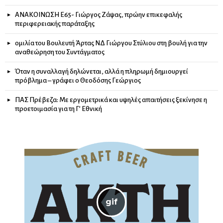
ΑΝΑΚΟΙΝΩΣΗ Ε65- Γιώργος Ζάψας, πρώην επικεφαλής
περιφερειακής παράταξης
ομιλία του Βουλευτή Άρτας ΝΔ Γιώργου Στύλιου στη βουλή για την
αναθεώρηση του Συντάγματος
Όταν η συναλλαγή δηλώνεται, αλλά η πληρωμή δημιουργεί
πρόβλημα – γράφει ο Θεοδόσης Γεώργιος
ΠΑΣ Πρέβεζα: Με εργομετρικά και υψηλές απαιτήσεις ξεκίνησε η
προετοιμασία για τη Γ’ Εθνική