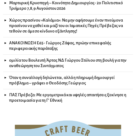
Μαρτυρική Κρυοπηγή – Κοινότητα Δημιουργίας- 2ο Πολιτιστικό
Τριήμερο 7,8,9 Αυγούστου 2026
Χώρος πρασίνου «Καλάμια»: Να μην αφήσουμε έναν πνεύμονα
πρασίνου να χαθεί και μαζί του οι Ιαματικές Πηγές Πρέβεζας να
τεθούν σε άμεσο κίνδυνο εξάντλησης!
ΑΝΑΚΟΙΝΩΣΗ Ε65- Γιώργος Ζάψας, πρώην επικεφαλής
περιφερειακής παράταξης
ομιλία του Βουλευτή Άρτας ΝΔ Γιώργου Στύλιου στη βουλή για την
αναθεώρηση του Συντάγματος
Όταν η συναλλαγή δηλώνεται, αλλά η πληρωμή δημιουργεί
πρόβλημα – γράφει ο Θεοδόσης Γεώργιος
ΠΑΣ Πρέβεζα: Με εργομετρικά και υψηλές απαιτήσεις ξεκίνησε η
προετοιμασία για τη Γ’ Εθνική