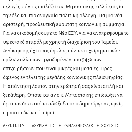
εκλογές, εάν τις επιλέξει ο κ. Μητσοτάκης, αλλά και για
την όλο και πιο αναγκαία πολιτική αλλαγή. Για μία νέα
αριστερή, προοδευτική ευρύτατη κοινωνική συμμαχία.
Για να οικοδομήσουμε το Νέο ΕΣΥ, για να ανατρέψουμε το
υφεσιακό σπιράλ με χρηστή διαχείριση του Ταμείου
Ανάκαμψης όχι προς όφελος πέντε επιχειρηματικών
ομίλων αλλά των εργαζομένων, του 94% των
επιχειρήσεων που είναι μικρές και μεσαίες. Προς
όφελος εν τέλει της μεγάλης κοινωνικής πλειοψηφίας.
Η απάντηση λοιπόν στην ερώτησή σας είναι απλή και
ξεκάθαρη: Οπότε και αν ο κ. Μητσοτάκης επιδιώξει να
δραπετεύσει από τα αδιέξοδα που δημιούργησε, εμείς
είμαστε εδώ και έτοιμοι.
ΣΥΝΈΝΤΕΥΞΗ
ΣΥΡΙΖΑ-Π.Σ.
ΤΖΑΝΑΚΌΠΟΥΛΟΣ
ΤΣΟΎΤΣΗΣ