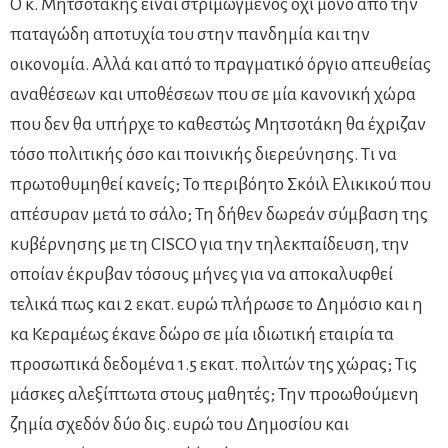
Ο κ. Μητσοτάκης είναι στριμωγμένος όχι μόνο από την
παταγώδη αποτυχία του στην πανδημία και την
οικονομία. Αλλά και από το πραγματικό όργιο απευθείας
αναθέσεων και υποθέσεων που σε μία κανονική χώρα
που δεν θα υπήρχε το καθεστώς Μητσοτάκη θα έχριζαν
τόσο πολιτικής όσο και ποινικής διερεύνησης. Τι να
πρωτοθυμηθεί κανείς; Το περιβόητο Σκόιλ Ελικικού που
απέσυραν μετά το σάλο; Τη δήθεν δωρεάν σύμβαση της
κυβέρνησης με τη CISCO για την τηλεκπαίδευση, την
οποίαν έκρυβαν τόσους μήνες για να αποκαλυφθεί
τελικά πως και 2 εκατ. ευρώ πλήρωσε το Δημόσιο και η
κα Κεραμέως έκανε δώρο σε μία ιδιωτική εταιρία τα
προσωπικά δεδομένα 1.5 εκατ. πολιτών της χώρας; Τις
μάσκες αλεξίπτωτα στους μαθητές; Την προωθούμενη
ζημία σχεδόν δύο δις. ευρώ του Δημοσίου και