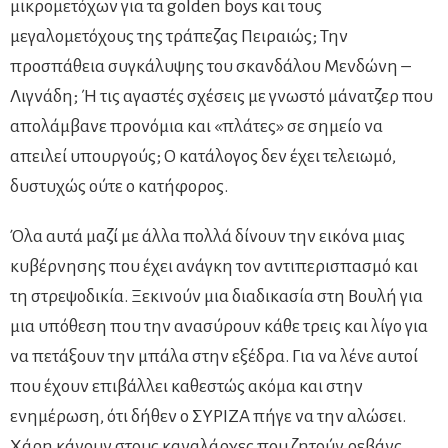
μικρομετόχων για τα golden boys και τους
μεγαλομετόχους της τράπεζας Πειραιώς; Την
προσπάθεια συγκάλυψης του σκανδάλου Μενδώνη –
Λιγνάδη; Ή τις αγαστές σχέσεις με γνωστό μάνατζερ που
απολάμβανε προνόμια και «πλάτες» σε σημείο να
απειλεί υπουργούς; Ο κατάλογος δεν έχει τελειωμό,
δυστυχώς ούτε ο κατήφορος.
Όλα αυτά μαζί με άλλα πολλά δίνουν την εικόνα μιας
κυβέρνησης που έχει ανάγκη τον αντιπερισπασμό και
τη στρεψοδικία. Ξεκινούν μια διαδικασία στη Βουλή για
μια υπόθεση που την ανασύρουν κάθε τρεις και λίγο για
να πετάξουν την μπάλα στην εξέδρα. Για να λένε αυτοί
που έχουν επιβάλλει καθεστώς ακόμα και στην
ενημέρωση, ότι δήθεν ο ΣΥΡΙΖΑ πήγε να την αλώσει.
Χάρη κάνουν στους καναλάρχες που ζητούν ρεβάνς