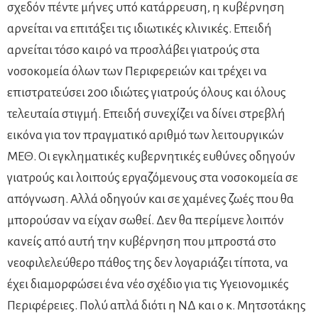
σχεδόν πέντε μήνες υπό κατάρρευση, η κυβέρνηση
αρνείται να επιτάξει τις ιδιωτικές κλινικές. Επειδή
αρνείται τόσο καιρό να προσλάβει γιατρούς στα
νοσοκομεία όλων των Περιφερειών και τρέχει να
επιστρατεύσει 200 ιδιώτες γιατρούς όλους και όλους
τελευταία στιγμή. Επειδή συνεχίζει να δίνει στρεβλή
εικόνα για τον πραγματικό αριθμό των λειτουργικών
ΜΕΘ. Οι εγκληματικές κυβερνητικές ευθύνες οδηγούν
γιατρούς και λοιπούς εργαζόμενους στα νοσοκομεία σε
απόγνωση. Αλλά οδηγούν και σε χαμένες ζωές που θα
μπορούσαν να είχαν σωθεί. Δεν θα περίμενε λοιπόν
κανείς από αυτή την κυβέρνηση που μπροστά στο
νεοφιλελεύθερο πάθος της δεν λογαριάζει τίποτα, να
έχει διαμορφώσει ένα νέο σχέδιο για τις Υγειονομικές
Περιφέρειες. Πολύ απλά διότι η ΝΔ και ο κ. Μητσοτάκης