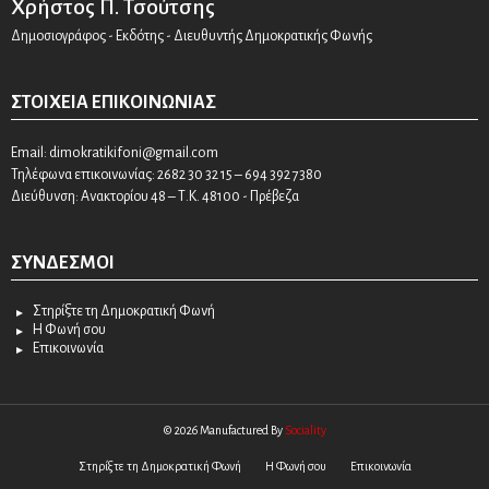
Χρήστος Π. Τσούτσης
Δημοσιογράφος - Εκδότης - Διευθυντής Δημοκρατικής Φωνής
ΣΤΟΙΧΕΊΑ ΕΠΙΚΟΙΝΩΝΊΑΣ
Email:
dimokratikifoni@gmail.com
Τηλέφωνα επικοινωνίας: 2682 30 32 15 – 694 392 7380
Διεύθυνση: Ανακτορίου 48 – Τ.Κ. 48100 - Πρέβεζα
ΣΎΝΔΕΣΜΟΙ
Στηρίξτε τη Δημοκρατική Φωνή
Η Φωνή σου
Επικοινωνία
© 2026 Manufactured By
Sociality
Στηρίξτε τη Δημοκρατική Φωνή
Η Φωνή σου
Επικοινωνία