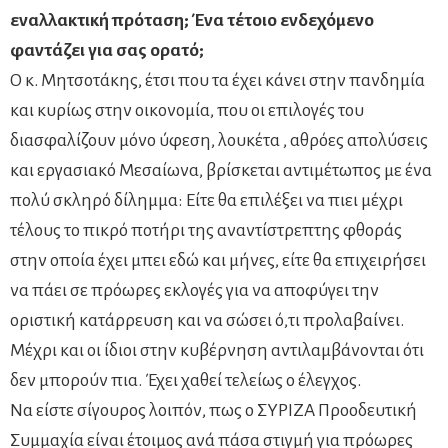
εναλλακτική πρόταση; Ένα τέτοιο ενδεχόμενο
φαντάζει για σας ορατό;
Ο κ. Μητσοτάκης, έτσι που τα έχει κάνει στην πανδημία
και κυρίως στην οικονομία, που οι επιλογές του
διασφαλίζουν μόνο ύφεση, λουκέτα , αθρόες απολύσεις
και εργασιακό Μεσαίωνα, βρίσκεται αντιμέτωπος με ένα
πολύ σκληρό δίλημμα: Είτε θα επιλέξει να πιει μέχρι
τέλους το πικρό ποτήρι της αναντίστρεπτης φθοράς
στην οποία έχει μπει εδώ και μήνες, είτε θα επιχειρήσει
να πάει σε πρόωρες εκλογές για να αποφύγει την
οριστική κατάρρευση και να σώσει ό,τι προλαβαίνει.
Μέχρι και οι ίδιοι στην κυβέρνηση αντιλαμβάνονται ότι
δεν μπορούν πια. Έχει χαθεί τελείως ο έλεγχος.
Να είστε σίγουρος λοιπόν, πως ο ΣΥΡΙΖΑ Προοδευτική
Συμμαχία είναι έτοιμος ανά πάσα στιγμή για πρόωρες