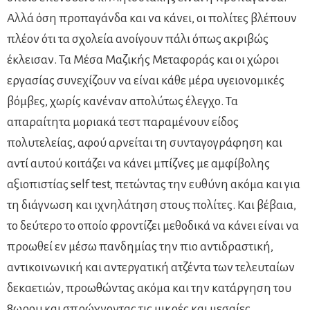
Αλλά όση προπαγάνδα και να κάνει, οι πολίτες βλέπουν
πλέον ότι τα σχολεία ανοίγουν πάλι όπως ακριβώς
έκλεισαν. Τα Μέσα Μαζικής Μεταφοράς και οι χώροι
εργασίας συνεχίζουν να είναι κάθε μέρα υγειονομικές
βόμβες, χωρίς κανέναν απολύτως έλεγχο. Τα
απαραίτητα μοριακά τεστ παραμένουν είδος
πολυτελείας, αφού αρνείται τη συνταγογράφηση και
αντί αυτού κοιτάζει να κάνει μπίζνες με αμφίβολης
αξιοπιστίας self test, πετώντας την ευθύνη ακόμα και για
τη διάγνωση και ιχνηλάτηση στους πολίτες. Και βέβαια,
το δεύτερο το οποίο φροντίζει μεθοδικά να κάνει είναι να
προωθεί εν μέσω πανδημίας την πιο αντιδραστική,
αντικοινωνική και αντεργατική ατζέντα των τελευταίων
δεκαετιών, προωθώντας ακόμα και την κατάργηση του
8ωρου και σπρώχνοντας τις μικρές και μεσαίες