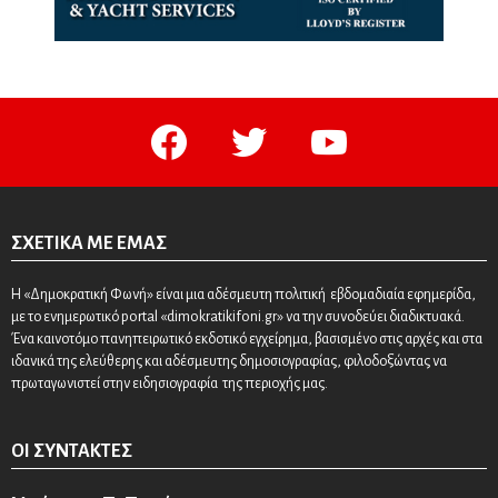
facebook
twitter
youtube
ΣΧΕΤΙΚΆ ΜΕ ΕΜΆΣ
Η «Δημοκρατική Φωνή» είναι μια αδέσμευτη πολιτική εβδομαδιαία εφημερίδα,
με το ενημερωτικό portal «dimokratikifoni.gr» να την συνοδεύει διαδικτυακά.
Ένα καινοτόμο πανηπειρωτικό εκδοτικό εγχείρημα, βασισμένο στις αρχές και στα
ιδανικά της ελεύθερης και αδέσμευτης δημοσιογραφίας, φιλοδοξώντας να
πρωταγωνιστεί στην ειδησιογραφία της περιοχής μας.
ΟΙ ΣΥΝΤΆΚΤΕΣ