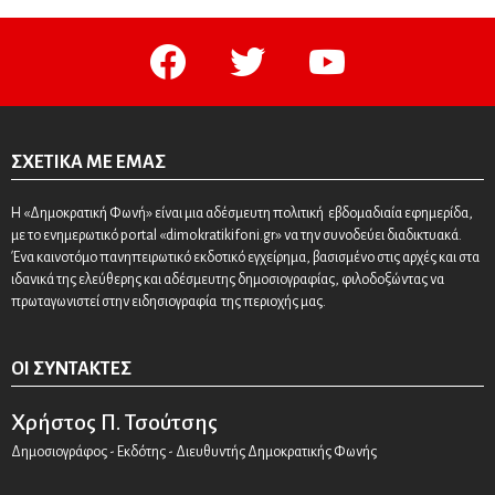
facebook
twitter
youtube
ΣΧΕΤΙΚΆ ΜΕ ΕΜΆΣ
Η «Δημοκρατική Φωνή» είναι μια αδέσμευτη πολιτική εβδομαδιαία εφημερίδα,
με το ενημερωτικό portal «dimokratikifoni.gr» να την συνοδεύει διαδικτυακά.
Ένα καινοτόμο πανηπειρωτικό εκδοτικό εγχείρημα, βασισμένο στις αρχές και στα
ιδανικά της ελεύθερης και αδέσμευτης δημοσιογραφίας, φιλοδοξώντας να
πρωταγωνιστεί στην ειδησιογραφία της περιοχής μας.
ΟΙ ΣΥΝΤΆΚΤΕΣ
Χρήστος Π. Τσούτσης
Δημοσιογράφος - Εκδότης - Διευθυντής Δημοκρατικής Φωνής