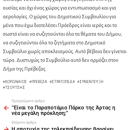
ουσίας και όχι ένας χώρος για εντυπωσιασμό και για
αερολογίες. Ο χώρος του Δημοτικού Συμβουλίου για
μένα που έχω διατελέσει Πρόεδρος είναι ιερός και το
σωστό είναι να συζητιούνται όλα τα θέματα του Δήμου,
να συζητιούνται όλα τα ζητήματα στο Δημοτικό
Συμβούλιο χωρίς αποκλεισμούς. Αυτό βέβαια δεν γίνεται
τώρα. Δυστυχώς το Συμβούλιο αυτό δεν αρμόζει στον
Δήμο της Πρέβεζας.
ΚΟΡΩΝΑΊΟΣ
ΠΡΈΒΕΖΑ
ΣΤΡΑΤΌΠΕΔΑ
ΣΥΝΈΝΤΕΥΞΗ
ΤΣΟΎΤΣΗΣ
Προηγούμενο άρθρο
See
“Είναι το Παραποτάμιο Πάρκο της Άρτας η
more
νέα μεγάλη πρόκληση;”
Επόμενο άρθρο
Η αποτυχία της τηλεκπαίδευσης βαραίνει