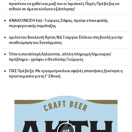
πρασίνου να χαθεί και μαζί του οι Ιαματικές Πηγές Πρέβεζας να
τεθούν σε άμεσο κίνδυνο εξάντλησης!
ΑΝΑΚΟΙΝΩΣΗ Ε65- Γιώργος Ζάψας, πρώην επικεφαλής
περιφερειακής παράταξης
ομιλία του Βουλευτή Άρτας ΝΔ Γιώργου Στύλιου στη βουλή για την
αναθεώρηση του Συντάγματος
Όταν η συναλλαγή δηλώνεται, αλλά η πληρωμή δημιουργεί
πρόβλημα – γράφει ο Θεοδόσης Γεώργιος
ΠΑΣ Πρέβεζα: Με εργομετρικά και υψηλές απαιτήσεις ξεκίνησε η
προετοιμασία για τη Γ’ Εθνική