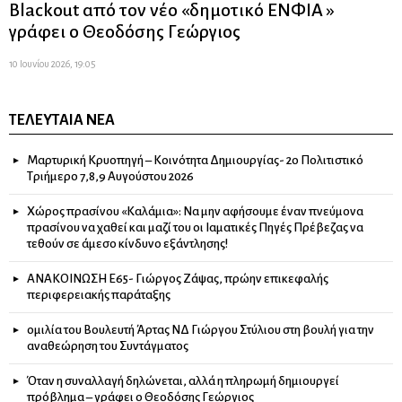
Blackout από τον νέο «δημοτικό ΕΝΦΙΑ »
γράφει ο Θεοδόσης Γεώργιος
10 Ιουνίου 2026, 19:05
ΤΕΛΕΥΤΑΊΑ ΝΈΑ
Μαρτυρική Κρυοπηγή – Κοινότητα Δημιουργίας- 2ο Πολιτιστικό
Τριήμερο 7,8,9 Αυγούστου 2026
Χώρος πρασίνου «Καλάμια»: Να μην αφήσουμε έναν πνεύμονα
πρασίνου να χαθεί και μαζί του οι Ιαματικές Πηγές Πρέβεζας να
τεθούν σε άμεσο κίνδυνο εξάντλησης!
ΑΝΑΚΟΙΝΩΣΗ Ε65- Γιώργος Ζάψας, πρώην επικεφαλής
περιφερειακής παράταξης
ομιλία του Βουλευτή Άρτας ΝΔ Γιώργου Στύλιου στη βουλή για την
αναθεώρηση του Συντάγματος
Όταν η συναλλαγή δηλώνεται, αλλά η πληρωμή δημιουργεί
πρόβλημα – γράφει ο Θεοδόσης Γεώργιος