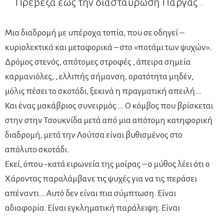
Πρέβεζα έως την διασταύρωση Πάργας .
Μια διαδρομή με υπέροχα τοπία, που σε οδηγεί –
κυριολεκτικά και μεταφορικά – στο «ποτάμι των ψυχών».
Δρόμος στενός, απότομες στροφές , άπειρα σημεία
καρμανιόλες, , ελλιπής σήμανση, ορατότητα μηδέν,
μόλις πέσει το σκοτάδι, ξεκινά η πραγματική απειλή…
Και ένας μακάβριος συνειρμός … Ο κόμβος που βρίσκεται
στην στην Τσουκνίδα μετά από μια απότομη κατηφορική
διαδρομή, μετά την Λούτσα είναι βυθισμένος στο
απόλυτο σκοτάδι.
Εκεί, όπου -κατά ειρωνεία της μοίρας – ο μύθος λέει ότι ο
Χάροντας παραλάμβανε τις ψυχές για να τις περάσει
απέναντι… Αυτό δεν είναι πια σύμπτωση. Είναι
αδιαφορία. Είναι εγκληματική παράλειψη. Είναι