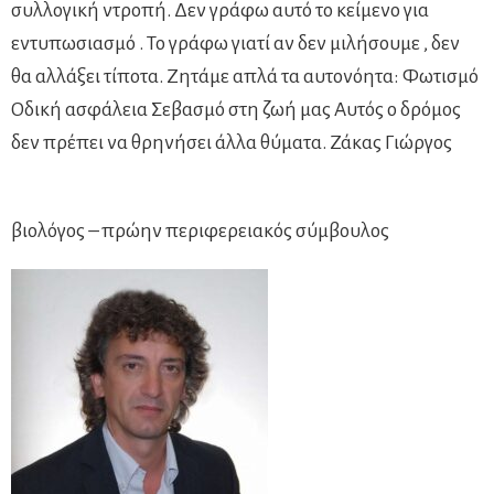
συλλογική ντροπή. Δεν γράφω αυτό το κείμενο για
εντυπωσιασμό . Το γράφω γιατί αν δεν μιλήσουμε , δεν
θα αλλάξει τίποτα. Ζητάμε απλά τα αυτονόητα: Φωτισμό
Οδική ασφάλεια Σεβασμό στη ζωή μας Αυτός ο δρόμος
δεν πρέπει να θρηνήσει άλλα θύματα. Ζάκας Γιώργος
βιολόγος – πρώην περιφερειακός σύμβουλος