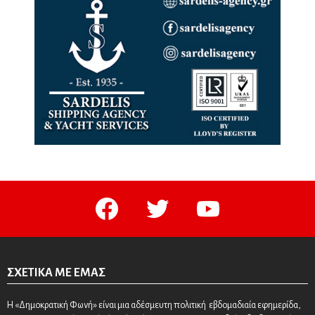
facebook
twitter
youtube
ΣΧΕΤΙΚΆ ΜΕ ΕΜΆΣ
Η «Δημοκρατική Φωνή» είναι μια αδέσμευτη πολιτική εβδομαδιαία εφημερίδα,