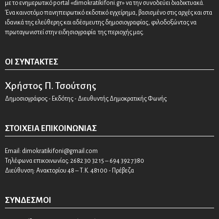
με το ενημερωτικό portal «dimokratikifoni.gr» να την συνοδεύει διαδικτυακά.
Ένα καινοτόμο πανηπειρωτικό εκδοτικό εγχείρημα, βασισμένο στις αρχές και στα
ιδανικά της ελεύθερης και αδέσμευτης δημοσιογραφίας, φιλοδοξώντας να
πρωταγωνιστεί στην ειδησιογραφία της περιοχής μας.
ΟΙ ΣΥΝΤΆΚΤΕΣ
Χρήστος Π. Τσούτσης
Δημοσιογράφος - Εκδότης - Διευθυντής Δημοκρατικής Φωνής
ΣΤΟΙΧΕΊΑ ΕΠΙΚΟΙΝΩΝΊΑΣ
Email:
dimokratikifoni@gmail.com
Τηλέφωνα επικοινωνίας: 2682 30 32 15 – 694 392 7380
Διεύθυνση: Ανακτορίου 48 – Τ.Κ. 48100 - Πρέβεζα
ΣΎΝΔΕΣΜΟΙ