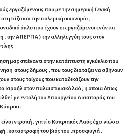
λούς εργαζόμενους που με την σημερινή Γενική
στη Γάζα και την πολεμική οικονομία ,
οναδικό όπλο που έχουν οι εργαζόμενοι ενάντια
η , την ΑΠΕΡΓΙΑ ) την αλληλεγγύη τους στον
τίνης
ηση μας απέναντι στην κατάπτυστη εγκύκλιο που
νηση στους δήμους , που τους διατάζει να σβήνουν
υν στους τοίχους που καταδικάζουν την
ο Ισραήλ στον παλαιστινιακό λαό , η οποία όπως
ταλθεί με εντολή του Υπουργείου Διασποράς του
 Κύπρου .
ίναι ντροπή , γιατί ο Κυπριακός Λαός έχει νιώσει
οχή , καταστροφή του βιός του ,προσφυγιά ,