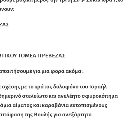
ώνουν:
ΖΑΣ
ΩΤΙΚΟΥ ΤΟΜΕΑ ΠΡΕΒΕΖΑΣ
απαιτήσουμε για μια φορά ακόμα :
 σχέσης με το κράτος δολοφόνο του Ισραήλ
θημερινό ατελείωτο και ανελέητο σφυροκόπημα
άμια αίματος και καραβάνια εκτοπισμένους
απόφαση της Βουλής για ανεξάρτητο