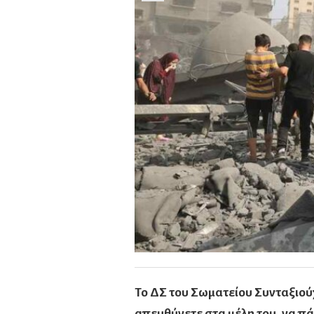
Το ΔΣ του Σωματείου Συνταξιού
απευθύνετε στα μέλη του, να πά