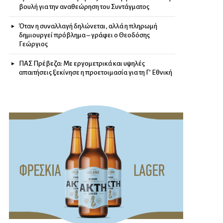
βουλή για την αναθεώρηση του Συντάγματος
Όταν η συναλλαγή δηλώνεται, αλλά η πληρωμή
δημιουργεί πρόβλημα – γράφει ο Θεοδόσης
Γεώργιος
ΠΑΣ Πρέβεζα: Με εργομετρικά και υψηλές
απαιτήσεις ξεκίνησε η προετοιμασία για τη Γ’ Εθνική