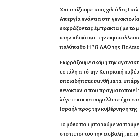
Χαιρετίζουμε τους χιλιάδες Ιτα
Απεργία ενάντια στη γενοκτονία 
εκφράζοντας έμπρακτα ( με το μ
στην αδικία και την εκμετάλλευσ
πολύπαθο ΗΡΩ ΛΑΟ της Παλαισ
Εκφράζουμε ακόμη την αγανάκτ
εστάλη από την Κυπριακή κυβέρ
οποιαδήποτε συνθήματα υπάρχο
γενοκτονία που πραγματοποιεί τ
λέγετε και καταγγέλλετε έχει σ
Ισραήλ προς την κυβέρνηση της
Το μόνο που μπορούμε να πούμε ε
στο πετσί του την εισβολή , κατ