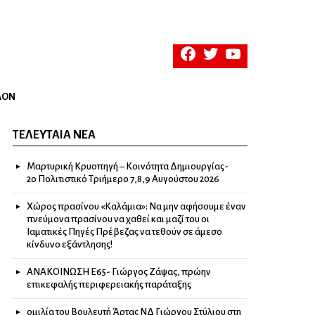
facebook
twitter
youtube
ΛΟΝ
ΤΕΛΕΥΤΑΊΑ ΝΈΑ
Μαρτυρική Κρυοπηγή – Κοινότητα Δημιουργίας-
2ο Πολιτιστικό Τριήμερο 7,8,9 Αυγούστου 2026
Χώρος πρασίνου «Καλάμια»: Να μην αφήσουμε έναν
πνεύμονα πρασίνου να χαθεί και μαζί του οι
Ιαματικές Πηγές Πρέβεζας να τεθούν σε άμεσο
κίνδυνο εξάντλησης!
ΑΝΑΚΟΙΝΩΣΗ Ε65- Γιώργος Ζάψας, πρώην
επικεφαλής περιφερειακής παράταξης
ομιλία του Βουλευτή Άρτας ΝΔ Γιώργου Στύλιου στη