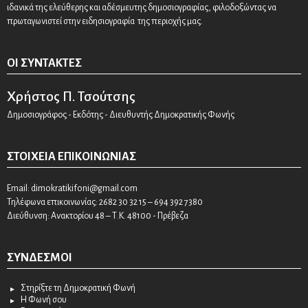
ιδανικά της ελεύθερης και αδέσμευτης δημοσιογραφίας, φιλοδοξώντας να
πρωταγωνιστεί στην ειδησιογραφία της περιοχής μας.
ΟΙ ΣΥΝΤΆΚΤΕΣ
Χρήστος Π. Τσούτσης
Δημοσιογράφος - Εκδότης - Διευθυντής Δημοκρατικής Φωνής
ΣΤΟΙΧΕΊΑ ΕΠΙΚΟΙΝΩΝΊΑΣ
Email:
dimokratikifoni@gmail.com
Τηλέφωνα επικοινωνίας: 2682 30 32 15 – 694 392 7380
Διεύθυνση: Ανακτορίου 48 – Τ.Κ. 48100 - Πρέβεζα
ΣΎΝΔΕΣΜΟΙ
Στηρίξτε τη Δημοκρατική Φωνή
Η Φωνή σου