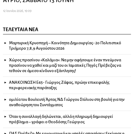
ΑΥΡΙΟ, ΣΑΒΒΑΤΟ 13 ΙΟΥΝΗ
12 Ιουνίου 2026, 19:09
ΤΕΛΕΥΤΑΊΑ ΝΈΑ
Μαρτυρική Κρυοπηγή – Κοινότητα Δημιουργίας- 2ο Πολιτιστικό
Τριήμερο 7,8,9 Αυγούστου 2026
Χώρος πρασίνου «Καλάμια»: Να μην αφήσουμε έναν πνεύμονα
πρασίνου να χαθεί και μαζί του οι Ιαματικές Πηγές Πρέβεζας να
τεθούν σε άμεσο κίνδυνο εξάντλησης!
ΑΝΑΚΟΙΝΩΣΗ Ε65- Γιώργος Ζάψας, πρώην επικεφαλής
περιφερειακής παράταξης
ομιλία του Βουλευτή Άρτας ΝΔ Γιώργου Στύλιου στη βουλή για την
αναθεώρηση του Συντάγματος
Όταν η συναλλαγή δηλώνεται, αλλά η πληρωμή δημιουργεί
πρόβλημα – γράφει ο Θεοδόσης Γεώργιος
ΠΑΣ Πρέβεζα: Με εργομετρικά και υψηλές απαιτήσεις ξεκίνησε η