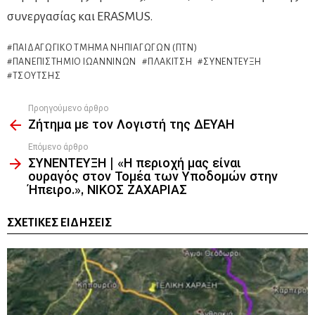
συνεργασίας και ERASMUS.
ΠΑΙΔΑΓΩΓΙΚΌ ΤΜΉΜΑ ΝΗΠΙΑΓΩΓΏΝ (ΠΤΝ)
ΠΑΝΕΠΙΣΤΉΜΙΟ ΙΩΑΝΝΊΝΩΝ
ΠΛΑΚΊΤΣΗ
ΣΥΝΈΝΤΕΥΞΗ
ΤΣΟΎΤΣΗΣ
Προηγούμενο άρθρο
See
Ζήτημα με τον Λογιστή της ΔΕΥΑΗ
more
Επόμενο άρθρο
ΣΥΝΕΝΤΕΥΞΗ | «Η περιοχή μας είναι
ουραγός στον Τομέα των Υποδομών στην
Ήπειρο.», ΝΙΚΟΣ ΖΑΧΑΡΙΑΣ
ΣΧΕΤΙΚΈΣ ΕΙΔΉΣΕΙΣ