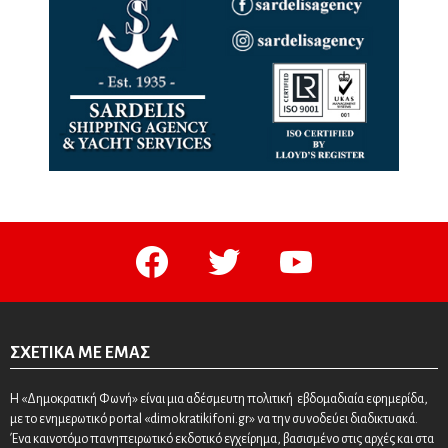
facebook
twitter
youtube
ΣΧΕΤΙΚΆ ΜΕ ΕΜΆΣ
Η «Δημοκρατική Φωνή» είναι μια αδέσμευτη πολιτική εβδομαδιαία εφημερίδα,
με το ενημερωτικό portal «dimokratikifoni.gr» να την συνοδεύει διαδικτυακά.
Ένα καινοτόμο πανηπειρωτικό εκδοτικό εγχείρημα, βασισμένο στις αρχές και στα