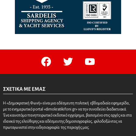
facebook
twitter
youtube
ΣΧΕΤΙΚΆ ΜΕ ΕΜΆΣ
Η «Δημοκρατική Φωνή» είναι μια αδέσμευτη πολιτική εβδομαδιαία εφημερίδα,
με το ενημερωτικό portal «dimokratikifoni.gr» να την συνοδεύει διαδικτυακά.
Ένα καινοτόμο πανηπειρωτικό εκδοτικό εγχείρημα, βασισμένο στις αρχές και στα
ιδανικά της ελεύθερης και αδέσμευτης δημοσιογραφίας, φιλοδοξώντας να
πρωταγωνιστεί στην ειδησιογραφία της περιοχής μας.