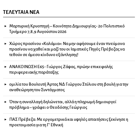
ΤΕΛΕΥΤΑΊΑ ΝΈΑ
Μαρτυρική Κρυοπηγή – Κοινότητα Δημιουργίας- 2ο Πολιτιστικό
Τριήμερο 7,8,9 Αυγούστου 2026
Χώρος πρασίνου «Καλάμια»: Να μην αφήσουμε έναν πνεύμονα
πρασίνου να χαθεί και μαζί του οι Ιαματικές Πηγές Πρέβεζας να
τεθούν σε άμεσο κίνδυνο εξάντλησης!
ΑΝΑΚΟΙΝΩΣΗ Ε65- Γιώργος Ζάψας, πρώην επικεφαλής
περιφερειακής παράταξης
ομιλία του Βουλευτή Άρτας ΝΔ Γιώργου Στύλιου στη βουλή για την
αναθεώρηση του Συντάγματος
Όταν η συναλλαγή δηλώνεται, αλλά η πληρωμή δημιουργεί
πρόβλημα – γράφει ο Θεοδόσης Γεώργιος
ΠΑΣ Πρέβεζα: Με εργομετρικά και υψηλές απαιτήσεις ξεκίνησε η
προετοιμασία για τη Γ’ Εθνική