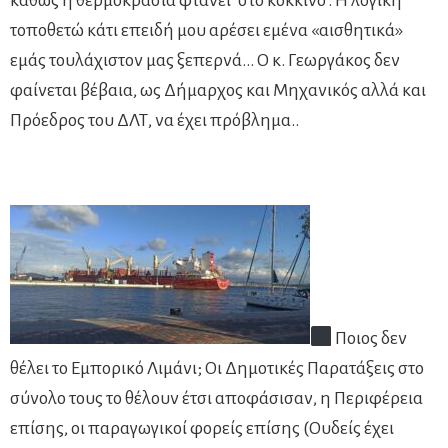
καθώς η θερμοκρασία φτάνει ‘στο κόκκινο’. Η λογική
τοποθετώ κάτι επειδή μου αρέσει εμένα «αισθητικά»
εμάς τουλάχιστον μας ξεπερνά… Ο κ. Γεωργάκος δεν
φαίνεται βέβαια, ως Δήμαρχος και Μηχανικός αλλά και
Πρόεδρος του ΔΛΤ, να έχει πρόβλημα..
Ποιος δεν
θέλει το Εμπορικό Λιμάνι; Οι Δημοτικές Παρατάξεις στο
σύνολο τους το θέλουν έτσι αποφάσισαν, η Περιφέρεια
επίσης, οι παραγωγικοί φορείς επίσης (Ουδείς έχει