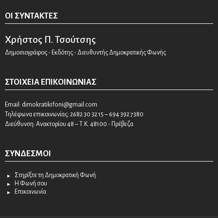
ΟΙ ΣΥΝΤΆΚΤΕΣ
Χρήστος Π. Τσούτσης
Δημοσιογράφος - Εκδότης - Διευθυντής Δημοκρατικής Φωνής
ΣΤΟΙΧΕΊΑ ΕΠΙΚΟΙΝΩΝΊΑΣ
Email:
dimokratikifoni@gmail.com
Τηλέφωνα επικοινωνίας: 2682 30 32 15 – 694 392 7380
Διεύθυνση: Ανακτορίου 48 – Τ.Κ. 48100 - Πρέβεζα
ΣΎΝΔΕΣΜΟΙ
Στηρίξτε τη Δημοκρατική Φωνή
Η Φωνή σου
Επικοινωνία