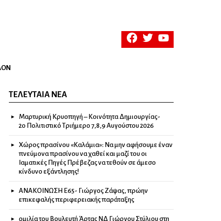
facebook
twitter
youtube
ΛΟΝ
ΤΕΛΕΥΤΑΊΑ ΝΈΑ
Μαρτυρική Κρυοπηγή – Κοινότητα Δημιουργίας-
2ο Πολιτιστικό Τριήμερο 7,8,9 Αυγούστου 2026
Χώρος πρασίνου «Καλάμια»: Να μην αφήσουμε έναν
πνεύμονα πρασίνου να χαθεί και μαζί του οι
Ιαματικές Πηγές Πρέβεζας να τεθούν σε άμεσο
κίνδυνο εξάντλησης!
ΑΝΑΚΟΙΝΩΣΗ Ε65- Γιώργος Ζάψας, πρώην
επικεφαλής περιφερειακής παράταξης
ομιλία του Βουλευτή Άρτας ΝΔ Γιώργου Στύλιου στη