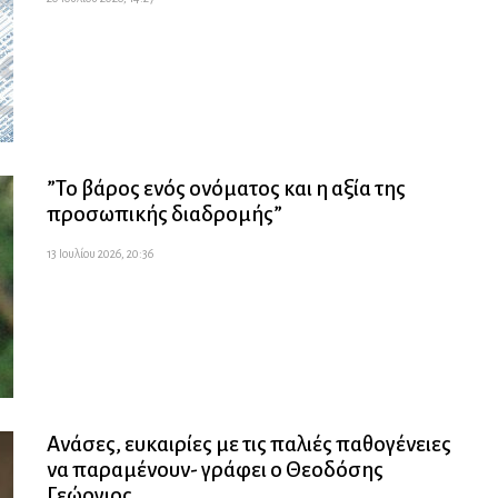
”Το βάρος ενός ονόματος και η αξία της
προσωπικής διαδρομής”
13 Ιουλίου 2026, 20:36
Ανάσες, ευκαιρίες με τις παλιές παθογένειες
να παραμένουν- γράφει ο Θεοδόσης
Γεώργιος