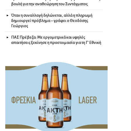
βουλή για την αναθεώρηση του Συντάγματος
Όταν η συναλλαγή δηλώνεται, αλλά η πληρωμή
δημιουργεί πρόβλημα – γράφει ο Θεοδόσης
Γεώργιος
ΠΑΣ Πρέβεζα: Με εργομετρικά και υψηλές
απαιτήσεις ξεκίνησε η προετοιμασία για τη Γ’ Εθνική