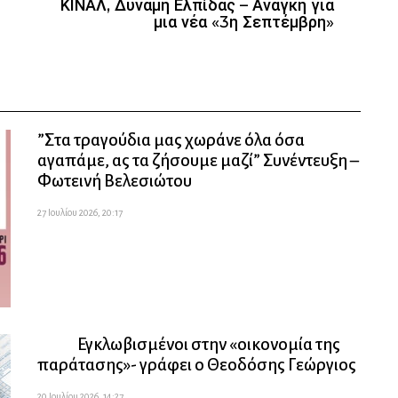
ΚΙΝΑΛ, Δύναμη Ελπίδας – Ανάγκη για
μια νέα «3η Σεπτέμβρη»
”Στα τραγούδια μας χωράνε όλα όσα
αγαπάμε, ας τα ζήσουμε μαζί” Συνέντευξη –
Φωτεινή Βελεσιώτου
27 Ιουλίου 2026, 20:17
Εγκλωβισμένοι στην «οικονομία της
παράτασης»- γράφει ο Θεοδόσης Γεώργιος
20 Ιουλίου 2026, 14:27