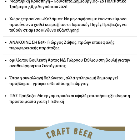
Μαρτυρική Κρυοπηγή – Κοινότητα Δημιουργίας- 2ο Πολιτιστικό
Τριήμερο 7,8,9 Αυγούστου 2026
Χώρος πρασίνου «Καλάμια»: Να μην αφήσουμε έναν πνεύμονα
πρασίνου να χαθεί και μαζί του οι Ιαματικές Πηγές Πρέβεζας να
τεθούν σε άμεσο κίνδυνο εξάντλησης!
ΑΝΑΚΟΙΝΩΣΗ Ε65- Γιώργος Ζάψας, πρώην επικεφαλής
περιφερειακής παράταξης
ομιλία του Βουλευτή Άρτας ΝΔ Γιώργου Στύλιου στη βουλή για την
αναθεώρηση του Συντάγματος
Όταν η συναλλαγή δηλώνεται, αλλά η πληρωμή δημιουργεί
πρόβλημα – γράφει ο Θεοδόσης Γεώργιος
ΠΑΣ Πρέβεζα: Με εργομετρικά και υψηλές απαιτήσεις ξεκίνησε η
προετοιμασία για τη Γ’ Εθνική