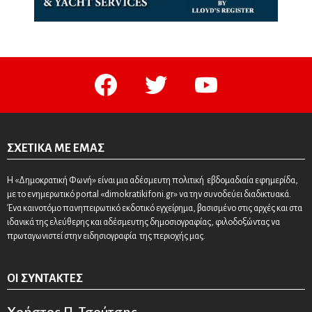
facebook
twitter
youtube
ΣΧΕΤΙΚΆ ΜΕ ΕΜΆΣ
Η «Δημοκρατική Φωνή» είναι μια αδέσμευτη πολιτική εβδομαδιαία εφημερίδα,
με το ενημερωτικό portal «dimokratikifoni.gr» να την συνοδεύει διαδικτυακά.
Ένα καινοτόμο πανηπειρωτικό εκδοτικό εγχείρημα, βασισμένο στις αρχές και στα
ιδανικά της ελεύθερης και αδέσμευτης δημοσιογραφίας, φιλοδοξώντας να
πρωταγωνιστεί στην ειδησιογραφία της περιοχής μας.
ΟΙ ΣΥΝΤΆΚΤΕΣ
Χρήστος Π. Τσούτσης