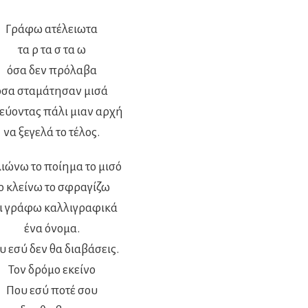
Γράφω ατέλειωτα
τα ρ τα σ τα ω
όσα δεν πρόλαβα
όσα σταμάτησαν μισά
εύοντας πάλι μιαν αρχή
να ξεγελά το τέλος.
ιώνω το ποίημα το μισό
ο κλείνω το σφραγίζω
ι γράφω καλλιγραφικά
ένα όνομα.
υ εσύ δεν θα διαβάσεις.
Τον δρόμο εκείνο
Που εσύ ποτέ σου