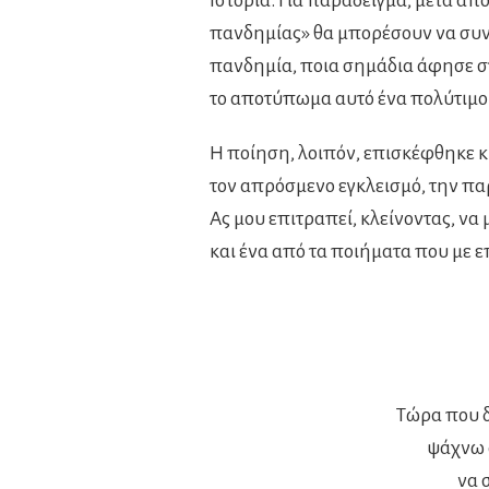
Ιστορία. Για παράδειγμα, μετά απ
πανδημίας» θα μπορέσουν να συν
πανδημία, ποια σημάδια άφησε στο
το αποτύπωμα αυτό ένα πολύτιμο 
Η ποίηση, λοιπόν, επισκέφθηκε κ
τον απρόσμενο εγκλεισμό, την παρ
Ας μου επιτραπεί, κλείνοντας, να
και ένα από τα ποιήματα που με ε
Τώρα που δ
ψάχνω 
να 