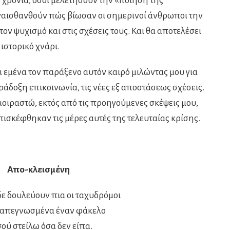
ό χρόνια, όσοι μελετήσουν την «ποίηση της
αισθανθούν πώς βίωσαν οι σημερινοί άνθρωποι την
ν ψυχισμό και στις σχέσεις τους. Και θα αποτελέσει
ιστορικό χνάρι.
ι εμένα τον παράξενο αυτόν καιρό μιλώντας μου για
άδοξη επικοινωνία, τις νέες εξ αποστάσεως σχέσεις.
 μοιραστώ, εκτός από τις προηγούμενες σκέψεις μου,
πισκέφθηκαν τις μέρες αυτές της τελευταίας κρίσης.
Απο-κλεισμένη
ε δουλεύουν πια οι ταχυδρόμοι
απεγνωσμένα έναν φάκελο
σού στείλω όσα δεν είπα.