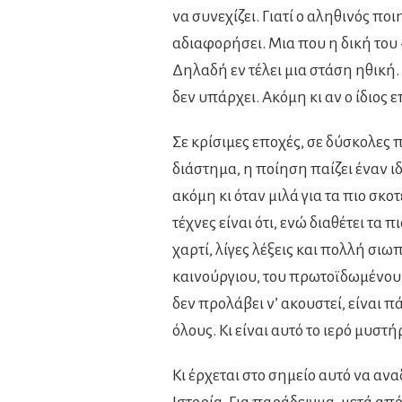
να συνεχίζει. Γιατί ο αληθινός πο
αδιαφορήσει. Μια που η δική του 
Δηλαδή εν τέλει μια στάση ηθική.
δεν υπάρχει. Ακόμη κι αν ο ίδιος 
Σε κρίσιμες εποχές, σε δύσκολες 
διάστημα, η ποίηση παίζει έναν ι
ακόμη κι όταν μιλά για τα πιο σκο
τέχνες είναι ότι, ενώ διαθέτει τα 
χαρτί, λίγες λέξεις και πολλή σιω
καινούργιου, του πρωτοϊδωμένου. 
δεν προλάβει ν’ ακουστεί, είναι π
όλους. Κι είναι αυτό το ιερό μυστή
Κι έρχεται στο σημείο αυτό να ανα