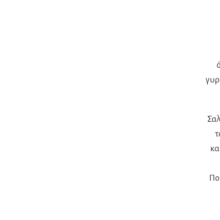
γυρ
Σαλ
τ
κα
Πο