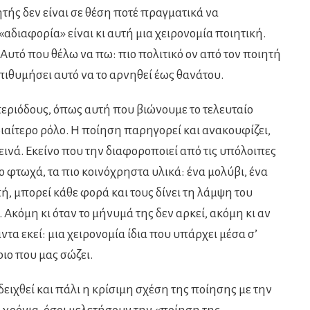
ιητής δεν είναι σε θέση ποτέ πραγματικά να
«αδιαφορία» είναι κι αυτή μια χειρονομία ποιητική.
 Αυτό που θέλω να πω: πιο πολιτικό ον από τον ποιητή
επιθυμήσει αυτό να το αρνηθεί έως θανάτου.
περιόδους, όπως αυτή που βιώνουμε το τελευταίο
διαίτερο ρόλο. Η ποίηση παρηγορεί και ανακουφίζει,
τεινά. Εκείνο που την διαφοροποιεί από τις υπόλοιπες
πιο φτωχά, τα πιο κοινόχρηστα υλικά: ένα μολύβι, ένα
πή, μπορεί κάθε φορά και τους δίνει τη λάμψη του
Ακόμη κι όταν το μήνυμά της δεν αρκεί, ακόμη κι αν
άντα εκεί: μια χειρονομία ίδια που υπάρχει μέσα σ’
ριο που μας σώζει.
δειχθεί και πάλι η κρίσιμη σχέση της ποίησης με την