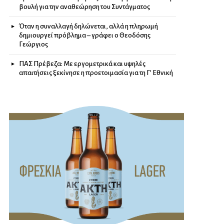
βουλή για την αναθεώρηση του Συντάγματος
Όταν η συναλλαγή δηλώνεται, αλλά η πληρωμή
δημιουργεί πρόβλημα – γράφει ο Θεοδόσης
Γεώργιος
ΠΑΣ Πρέβεζα: Με εργομετρικά και υψηλές
απαιτήσεις ξεκίνησε η προετοιμασία για τη Γ’ Εθνική