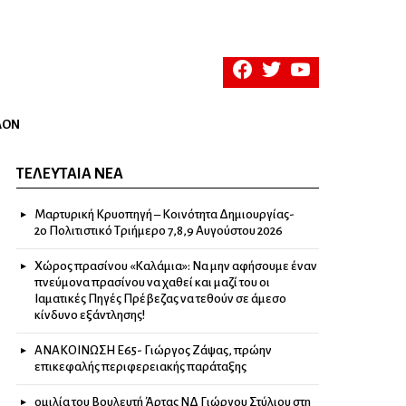
facebook
twitter
youtube
ΛΟΝ
ΤΕΛΕΥΤΑΊΑ ΝΈΑ
Μαρτυρική Κρυοπηγή – Κοινότητα Δημιουργίας-
2ο Πολιτιστικό Τριήμερο 7,8,9 Αυγούστου 2026
Χώρος πρασίνου «Καλάμια»: Να μην αφήσουμε έναν
πνεύμονα πρασίνου να χαθεί και μαζί του οι
Ιαματικές Πηγές Πρέβεζας να τεθούν σε άμεσο
κίνδυνο εξάντλησης!
ΑΝΑΚΟΙΝΩΣΗ Ε65- Γιώργος Ζάψας, πρώην
επικεφαλής περιφερειακής παράταξης
ομιλία του Βουλευτή Άρτας ΝΔ Γιώργου Στύλιου στη