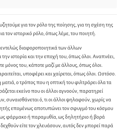
ζητούμε για τον ρόλο της ποίησης, για τη σχέση της
ια τον ιστορικό ρόλο, όπως λέμε, του ποιητή.
α εντελώς διαφοροποιητικά των άλλων
 την ιστορία και την εποχή του, όπως όλοι. Αναπνέει,
οτε μόνος του, κάποτε μαζί με άλλους, όπως όλοι.
ραιτείται, υποφέρει και χαίρεται, όπως όλοι. Ωστόσο.
 ματιά, ο τρόπος που η οπτική του φιλτράρει όλα τα
ζεται εκείνο που οι άλλοι αγνοούν, παρατηρεί
, συναισθάνεται ό, τι οι άλλοι ψηλαφούν, χωρίς να
ιητής επομένως αποτυπώνει τον σφυγμό του κόσμου
ι ως φάρμακο ή παραμυθία, ως δηλητήριο ή βορά
ον δεχθούν είτε τον χλευάσουν, αυτός δεν μπορεί παρά