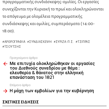
προγραμματικής συνδιάσκεψης-ομιλίες. Οι εργασίες
συνεχίζονται την Κυριακή το πρωί και ολοκληρώνονται
το απόγευμα με ολομέλεια προγραμματικής
συνδιάσκεψης και ομιλίες, συμπεράσματα ( 14:00-
18:00).
ΑΡΘΡΟΓΡΑΦΊΑ
ΣΥΝΔΙΆΣΚΕΨΗ
ΣΥΡΙΖΑ-Π.Σ.
ΤΣΊΠΡΑΣ
ΤΣΟΎΤΣΗΣ
Προηγούμενο άρθρο
See
Με επιτυχία ολοκληρώθηκαν οι εργασίες
more
του Διεθνούς συνεδρίου με θέμα :
ελευθερία & θάνατος στην ελληνική
επανάσταση του 1821
Επόμενο άρθρο
Η μάχη των εμβολίων για την κυβέρνηση
ΣΧΕΤΙΚΈΣ ΕΙΔΉΣΕΙΣ