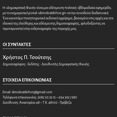
Η «Δημοκρατική Φωνή» είναι μια αδέσμευτη πολιτική εβδομαδιαία εφημερίδα,
με το ενημερωτικό portal «dimokratikifoni.gr» να την συνοδεύει διαδικτυακά.
Ένα καινοτόμο πανηπειρωτικό εκδοτικό εγχείρημα, βασισμένο στις αρχές και στα
ιδανικά της ελεύθερης και αδέσμευτης δημοσιογραφίας, φιλοδοξώντας να
πρωταγωνιστεί στην ειδησιογραφία της περιοχής μας.
ΟΙ ΣΥΝΤΆΚΤΕΣ
Χρήστος Π. Τσούτσης
Δημοσιογράφος - Εκδότης - Διευθυντής Δημοκρατικής Φωνής
ΣΤΟΙΧΕΊΑ ΕΠΙΚΟΙΝΩΝΊΑΣ
Email:
dimokratikifoni@gmail.com
Τηλέφωνα επικοινωνίας: 2682 30 32 15 – 694 392 7380
Διεύθυνση: Ανακτορίου 48 – Τ.Κ. 48100 - Πρέβεζα