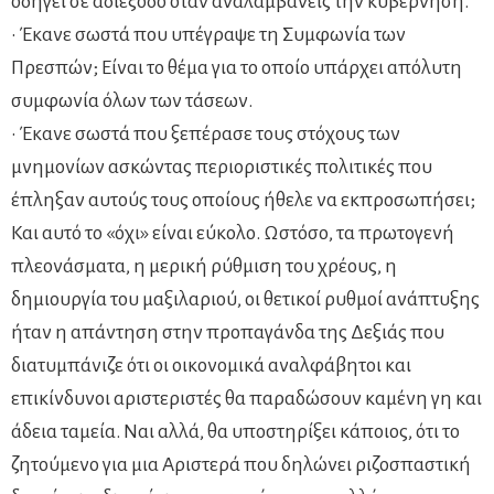
οδηγεί σε αδιέξοδο όταν αναλαμβάνεις την κυβέρνηση.
• Έκανε σωστά που υπέγραψε τη Συμφωνία των
Πρεσπών; Είναι το θέμα για το οποίο υπάρχει απόλυτη
συμφωνία όλων των τάσεων.
• Έκανε σωστά που ξεπέρασε τους στόχους των
μνημονίων ασκώντας περιοριστικές πολιτικές που
έπληξαν αυτούς τους οποίους ήθελε να εκπροσωπήσει;
Και αυτό το «όχι» είναι εύκολο. Ωστόσο, τα πρωτογενή
πλεονάσματα, η μερική ρύθμιση του χρέους, η
δημιουργία του μαξιλαριού, οι θετικοί ρυθμοί ανάπτυξης
ήταν η απάντηση στην προπαγάνδα της Δεξιάς που
διατυμπάνιζε ότι οι οικονομικά αναλφάβητοι και
επικίνδυνοι αριστεριστές θα παραδώσουν καμένη γη και
άδεια ταμεία. Ναι αλλά, θα υποστηρίξει κάποιος, ότι το
ζητούμενο για μια Αριστερά που δηλώνει ριζοσπαστική