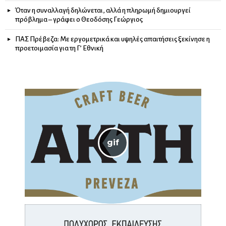
Όταν η συναλλαγή δηλώνεται, αλλά η πληρωμή δημιουργεί
πρόβλημα – γράφει ο Θεοδόσης Γεώργιος
ΠΑΣ Πρέβεζα: Με εργομετρικά και υψηλές απαιτήσεις ξεκίνησε η
προετοιμασία για τη Γ’ Εθνική