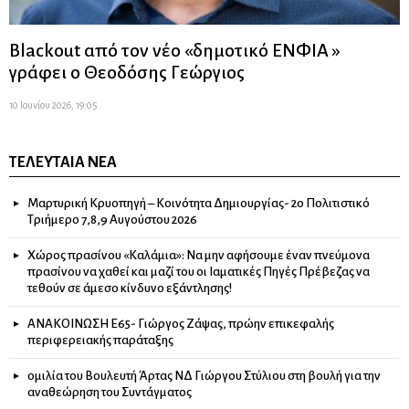
Blackout από τον νέο «δημοτικό ΕΝΦΙΑ »
γράφει ο Θεοδόσης Γεώργιος
10 Ιουνίου 2026, 19:05
ΤΕΛΕΥΤΑΊΑ ΝΈΑ
Μαρτυρική Κρυοπηγή – Κοινότητα Δημιουργίας- 2ο Πολιτιστικό
Τριήμερο 7,8,9 Αυγούστου 2026
Χώρος πρασίνου «Καλάμια»: Να μην αφήσουμε έναν πνεύμονα
πρασίνου να χαθεί και μαζί του οι Ιαματικές Πηγές Πρέβεζας να
τεθούν σε άμεσο κίνδυνο εξάντλησης!
ΑΝΑΚΟΙΝΩΣΗ Ε65- Γιώργος Ζάψας, πρώην επικεφαλής
περιφερειακής παράταξης
ομιλία του Βουλευτή Άρτας ΝΔ Γιώργου Στύλιου στη βουλή για την
αναθεώρηση του Συντάγματος