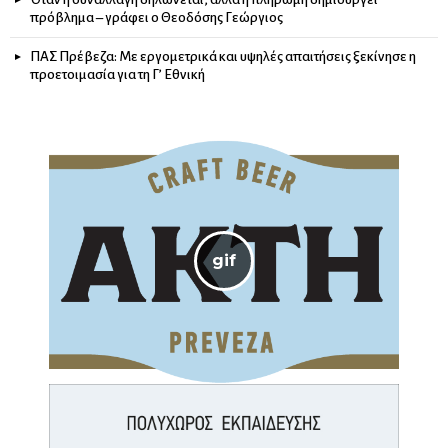
πρόβλημα – γράφει ο Θεοδόσης Γεώργιος
ΠΑΣ Πρέβεζα: Με εργομετρικά και υψηλές απαιτήσεις ξεκίνησε η
προετοιμασία για τη Γ’ Εθνική