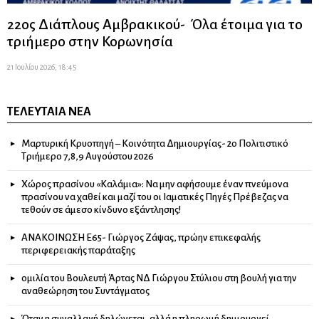
22ος Διάπλους Αμβρακικού- Όλα έτοιμα για το
τριήμερο στην Κορωνησία
21 Ιουλίου 2026, 18:45
ΤΕΛΕΥΤΑΊΑ ΝΈΑ
Μαρτυρική Κρυοπηγή – Κοινότητα Δημιουργίας- 2ο Πολιτιστικό
Τριήμερο 7,8,9 Αυγούστου 2026
Χώρος πρασίνου «Καλάμια»: Να μην αφήσουμε έναν πνεύμονα
πρασίνου να χαθεί και μαζί του οι Ιαματικές Πηγές Πρέβεζας να
τεθούν σε άμεσο κίνδυνο εξάντλησης!
ΑΝΑΚΟΙΝΩΣΗ Ε65- Γιώργος Ζάψας, πρώην επικεφαλής
περιφερειακής παράταξης
ομιλία του Βουλευτή Άρτας ΝΔ Γιώργου Στύλιου στη βουλή για την
αναθεώρηση του Συντάγματος
Όταν η συναλλαγή δηλώνεται, αλλά η πληρωμή δημιουργεί