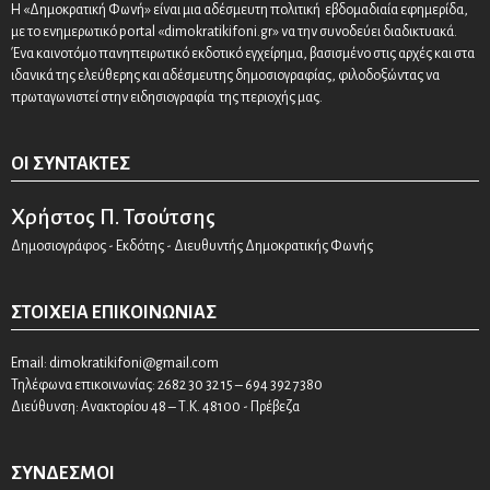
Η «Δημοκρατική Φωνή» είναι μια αδέσμευτη πολιτική εβδομαδιαία εφημερίδα,
με το ενημερωτικό portal «dimokratikifoni.gr» να την συνοδεύει διαδικτυακά.
Ένα καινοτόμο πανηπειρωτικό εκδοτικό εγχείρημα, βασισμένο στις αρχές και στα
ιδανικά της ελεύθερης και αδέσμευτης δημοσιογραφίας, φιλοδοξώντας να
πρωταγωνιστεί στην ειδησιογραφία της περιοχής μας.
ΟΙ ΣΥΝΤΆΚΤΕΣ
Χρήστος Π. Τσούτσης
Δημοσιογράφος - Εκδότης - Διευθυντής Δημοκρατικής Φωνής
ΣΤΟΙΧΕΊΑ ΕΠΙΚΟΙΝΩΝΊΑΣ
Email:
dimokratikifoni@gmail.com
Τηλέφωνα επικοινωνίας: 2682 30 32 15 – 694 392 7380
Διεύθυνση: Ανακτορίου 48 – Τ.Κ. 48100 - Πρέβεζα
ΣΎΝΔΕΣΜΟΙ