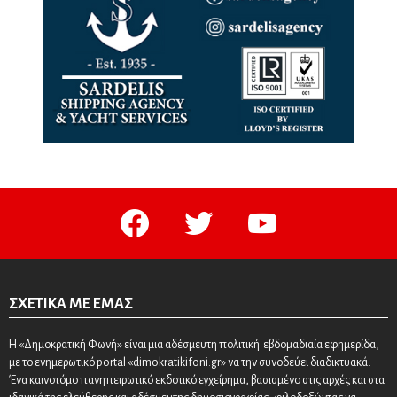
facebook
twitter
youtube
ΣΧΕΤΙΚΆ ΜΕ ΕΜΆΣ
Η «Δημοκρατική Φωνή» είναι μια αδέσμευτη πολιτική εβδομαδιαία εφημερίδα,
με το ενημερωτικό portal «dimokratikifoni.gr» να την συνοδεύει διαδικτυακά.
Ένα καινοτόμο πανηπειρωτικό εκδοτικό εγχείρημα, βασισμένο στις αρχές και στα