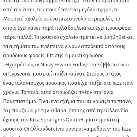
και είχε ένα πρόγραμμα έκπληξη. Ήταν τα Κροταλάρτα
από την Άρτα, τα οποία ήταν ένα μεγάλο σχήμα, το
Μουσικό σχολείο με ένα jazz σύνολο τετραμελές, το
οποίο έχει κάνει παρά πολύ δουλειά και έχει προσφέρει
πάρα πολλά. Το μουσικό σχολείο πρέπει να βοηθηθεί και
τα αιτήματα του πρέπει να γίνουν αποδεκτά από τους
αρμόδιους φορείς. Επίσης η μουσική ομάδα
«Ηχoτρόπιο», οι Noizy Few και Fridays. Το Σάββατο είναι
οι Gypseons, που εκεί παίζει πιάνο ο Σπύρος ο Γάτος,
ένας ταλαντούχος μουσικός που είχε παίξει στο jazz πριν
χρόνια. Το παιδί αυτό σπουδάζει πλέον στο Ιόνιο
Πανεπιστήμιο. Είναι ένα σχήμα που συνδυάζει το πιάνο,
το μπουζούκι με την κιθάρα. Επίσης από την Ολλανδία
έχουμε την Kika Sprangers Quintet, μια σημαντική
μουσικό. Οι Ολλανδοί είναι μόνιμοι «αιμοδότες» του Jazz