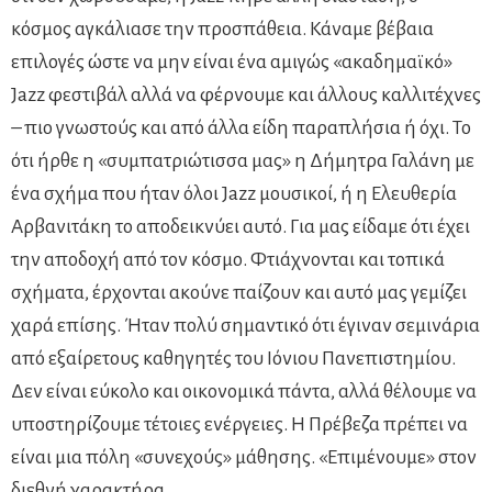
κόσμος αγκάλιασε την προσπάθεια. Κάναμε βέβαια
επιλογές ώστε να μην είναι ένα αμιγώς «ακαδημαϊκό»
Jazz φεστιβάλ αλλά να φέρνουμε και άλλους καλλιτέχνες
– πιο γνωστούς και από άλλα είδη παραπλήσια ή όχι. Το
ότι ήρθε η «συμπατριώτισσα μας» η Δήμητρα Γαλάνη με
ένα σχήμα που ήταν όλοι Jazz μουσικοί, ή η Ελευθερία
Αρβανιτάκη το αποδεικνύει αυτό. Για μας είδαμε ότι έχει
την αποδοχή από τον κόσμο. Φτιάχνονται και τοπικά
σχήματα, έρχονται ακούνε παίζουν και αυτό μας γεμίζει
χαρά επίσης. Ήταν πολύ σημαντικό ότι έγιναν σεμινάρια
από εξαίρετους καθηγητές του Ιόνιου Πανεπιστημίου.
Δεν είναι εύκολο και οικονομικά πάντα, αλλά θέλουμε να
υποστηρίζουμε τέτοιες ενέργειες. Η Πρέβεζα πρέπει να
είναι μια πόλη «συνεχούς» μάθησης. «Επιμένουμε» στον
διεθνή χαρακτήρα.