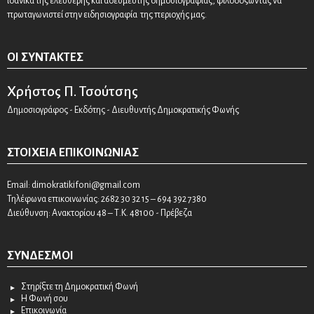
ιδανικά της ελεύθερης και αδέσμευτης δημοσιογραφίας, φιλοδοξώντας να
πρωταγωνιστεί στην ειδησιογραφία της περιοχής μας.
ΟΙ ΣΥΝΤΆΚΤΕΣ
Χρήστος Π. Τσούτσης
Δημοσιογράφος - Εκδότης - Διευθυντής Δημοκρατικής Φωνής
ΣΤΟΙΧΕΊΑ ΕΠΙΚΟΙΝΩΝΊΑΣ
Email:
dimokratikifoni@gmail.com
Τηλέφωνα επικοινωνίας: 2682 30 32 15 – 694 392 7380
Διεύθυνση: Ανακτορίου 48 – Τ.Κ. 48100 - Πρέβεζα
ΣΎΝΔΕΣΜΟΙ
Στηρίξτε τη Δημοκρατική Φωνή
Η Φωνή σου
Επικοινωνία