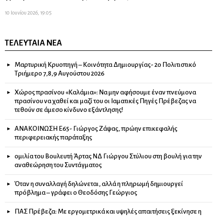
10 Ιουνίου 2026, 19:05
ΤΕΛΕΥΤΑΊΑ ΝΈΑ
Μαρτυρική Κρυοπηγή – Κοινότητα Δημιουργίας- 2ο Πολιτιστικό
Τριήμερο 7,8,9 Αυγούστου 2026
Χώρος πρασίνου «Καλάμια»: Να μην αφήσουμε έναν πνεύμονα
πρασίνου να χαθεί και μαζί του οι Ιαματικές Πηγές Πρέβεζας να
τεθούν σε άμεσο κίνδυνο εξάντλησης!
ΑΝΑΚΟΙΝΩΣΗ Ε65- Γιώργος Ζάψας, πρώην επικεφαλής
περιφερειακής παράταξης
ομιλία του Βουλευτή Άρτας ΝΔ Γιώργου Στύλιου στη βουλή για την
αναθεώρηση του Συντάγματος
Όταν η συναλλαγή δηλώνεται, αλλά η πληρωμή δημιουργεί
πρόβλημα – γράφει ο Θεοδόσης Γεώργιος
ΠΑΣ Πρέβεζα: Με εργομετρικά και υψηλές απαιτήσεις ξεκίνησε η