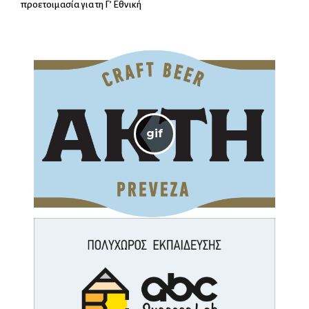
προετοιμασία για τη Γ’ Εθνική