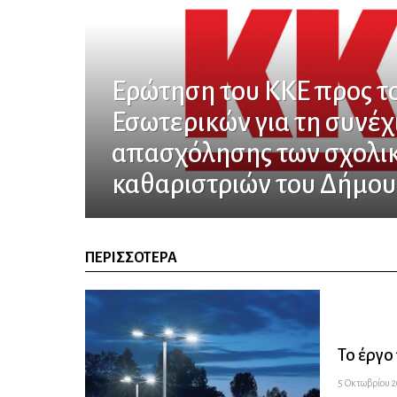
Ερώτηση του ΚΚΕ προς τ
Εσωτερικών για τη συνέχ
απασχόλησης των σχολι
καθαριστριών του Δήμου
ΠΕΡΙΣΣΌΤΕΡΑ
Το έργο
5 Οκτωβρίου 20