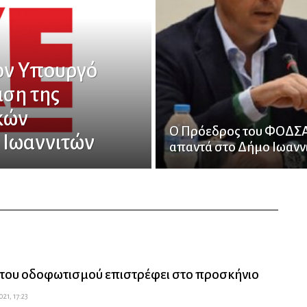
ον Υπουργό
ιση της
κών
Ο Πρόεδρος του ΦΟΔΣ
 Ιωαννιτών
απαντά στο Δήμο Ιωανν
 του οδοφωτισμού επιστρέφει στο προσκήνιο
21, 17:23