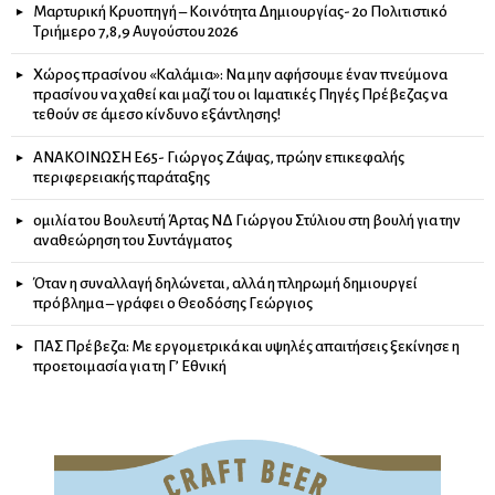
Μαρτυρική Κρυοπηγή – Κοινότητα Δημιουργίας- 2ο Πολιτιστικό
Τριήμερο 7,8,9 Αυγούστου 2026
Χώρος πρασίνου «Καλάμια»: Να μην αφήσουμε έναν πνεύμονα
πρασίνου να χαθεί και μαζί του οι Ιαματικές Πηγές Πρέβεζας να
τεθούν σε άμεσο κίνδυνο εξάντλησης!
ΑΝΑΚΟΙΝΩΣΗ Ε65- Γιώργος Ζάψας, πρώην επικεφαλής
περιφερειακής παράταξης
ομιλία του Βουλευτή Άρτας ΝΔ Γιώργου Στύλιου στη βουλή για την
αναθεώρηση του Συντάγματος
Όταν η συναλλαγή δηλώνεται, αλλά η πληρωμή δημιουργεί
πρόβλημα – γράφει ο Θεοδόσης Γεώργιος
ΠΑΣ Πρέβεζα: Με εργομετρικά και υψηλές απαιτήσεις ξεκίνησε η
προετοιμασία για τη Γ’ Εθνική