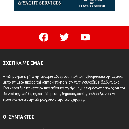
facebook
twitter
youtube
ΣΧΕΤΙΚΆ ΜΕ ΕΜΆΣ
Η «Δημοκρατική Φωνή» είναι μια αδέσμευτη πολιτική εβδομαδιαία εφημερίδα,
με το ενημερωτικό portal «dimokratikifoni.gr» να την συνοδεύει διαδικτυακά.
Ένα καινοτόμο πανηπειρωτικό εκδοτικό εγχείρημα, βασισμένο στις αρχές και στα
ιδανικά της ελεύθερης και αδέσμευτης δημοσιογραφίας, φιλοδοξώντας να
πρωταγωνιστεί στην ειδησιογραφία της περιοχής μας.
ΟΙ ΣΥΝΤΆΚΤΕΣ