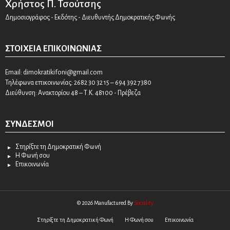
Χρήστος Π. Τσούτσης
Δημοσιογράφος - Εκδότης - Διευθυντής Δημοκρατικής Φωνής
ΣΤΟΙΧΕΊΑ ΕΠΙΚΟΙΝΩΝΊΑΣ
Email:
dimokratikifoni@gmail.com
Τηλέφωνα επικοινωνίας: 2682 30 32 15 – 694 392 7380
Διεύθυνση: Ανακτορίου 48 – Τ.Κ. 48100 - Πρέβεζα
ΣΎΝΔΕΣΜΟΙ
Στηρίξτε τη Δημοκρατική Φωνή
Η Φωνή σου
Επικοινωνία
© 2026 Manufactured By
Sociality
Στηρίξτε τη Δημοκρατική Φωνή
Η Φωνή σου
Επικοινωνία