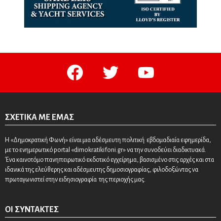
facebook
twitter
youtube
ΣΧΕΤΙΚΆ ΜΕ ΕΜΆΣ
Η «Δημοκρατική Φωνή» είναι μια αδέσμευτη πολιτική εβδομαδιαία εφημερίδα,
με το ενημερωτικό portal «dimokratikifoni.gr» να την συνοδεύει διαδικτυακά.
Ένα καινοτόμο πανηπειρωτικό εκδοτικό εγχείρημα, βασισμένο στις αρχές και στα
ιδανικά της ελεύθερης και αδέσμευτης δημοσιογραφίας, φιλοδοξώντας να
πρωταγωνιστεί στην ειδησιογραφία της περιοχής μας.
ΟΙ ΣΥΝΤΆΚΤΕΣ