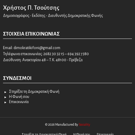
Χρήστος Π. Τσούτσης
Δημοσιογράφος - Εκδότης - Διευθυντής Δημοκρατικής Φωνής
ΣΤΟΙΧΕΊΑ ΕΠΙΚΟΙΝΩΝΊΑΣ
Email:
dimokratikifoni@gmail.com
Τηλέφωνα επικοινωνίας: 2682 30 32 15 – 694 392 7380
Διεύθυνση: Ανακτορίου 48 – Τ.Κ. 48100 - Πρέβεζα
ΣΎΝΔΕΣΜΟΙ
Στηρίξτε τη Δημοκρατική Φωνή
Η Φωνή σου
Επικοινωνία
© 2026 Manufactured By
Sociality
Στηρίξτε τη Δημοκρατική Φωνή
Η Φωνή σου
Επικοινωνία