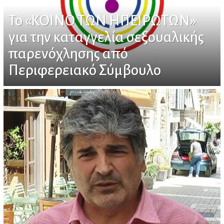
Το «ΚΟΙΝΟ ΤΩΝ ΗΠΕΙΡΩΤΩΝ»
για την καταγγελία σεξουαλικής
παρενόχλησης από
Περιφερειακό Σύμβουλο