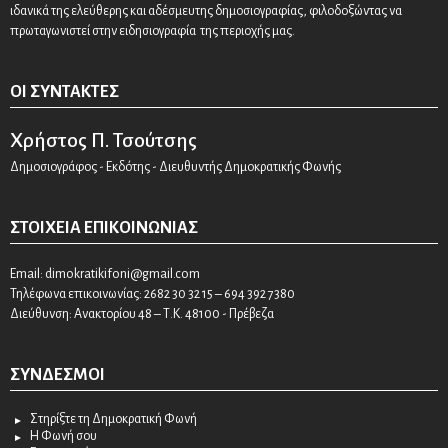
ιδανικά της ελεύθερης και αδέσμευτης δημοσιογραφίας, φιλοδοξώντας να
πρωταγωνιστεί στην ειδησιογραφία της περιοχής μας.
ΟΙ ΣΥΝΤΆΚΤΕΣ
Χρήστος Π. Τσούτσης
Δημοσιογράφος - Εκδότης - Διευθυντής Δημοκρατικής Φωνής
ΣΤΟΙΧΕΊΑ ΕΠΙΚΟΙΝΩΝΊΑΣ
Email:
dimokratikifoni@gmail.com
Τηλέφωνα επικοινωνίας: 2682 30 32 15 – 694 392 7380
Διεύθυνση: Ανακτορίου 48 – Τ.Κ. 48100 - Πρέβεζα
ΣΎΝΔΕΣΜΟΙ
Στηρίξτε τη Δημοκρατική Φωνή
Η Φωνή σου