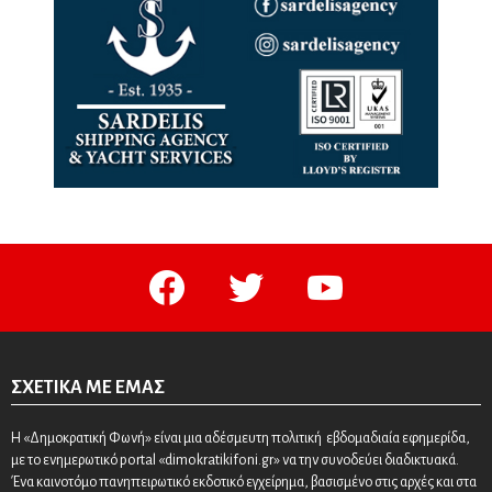
facebook
twitter
youtube
ΣΧΕΤΙΚΆ ΜΕ ΕΜΆΣ
Η «Δημοκρατική Φωνή» είναι μια αδέσμευτη πολιτική εβδομαδιαία εφημερίδα,
με το ενημερωτικό portal «dimokratikifoni.gr» να την συνοδεύει διαδικτυακά.
Ένα καινοτόμο πανηπειρωτικό εκδοτικό εγχείρημα, βασισμένο στις αρχές και στα