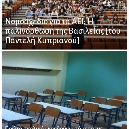
Νομοσχέδιο για τα ΑΕΙ: Η
παλινόρθωση της Βασιλείας [του
Παντελή Κυπριανού]
Πρώτο σχολικό «κουδούνι» σήμερα, με