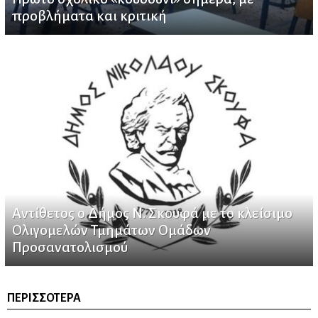
προβλήματα και κριτική
Αντίθετος ο Δήμος Ν. Σκουφά με το κλείσιμο
Ολιγομελών Τμημάτων Ομάδων
Προσανατολισμού
ΠΕΡΙΣΣΌΤΕΡΑ