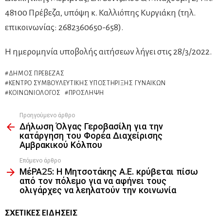
48100 Πρέβεζα, υπόψη κ. Καλλιόπης Κυργιάκη (τηλ.
επικοινωνίας: 2682360650-658).
Η ημερομηνία υποβολής αιτήσεων λήγει στις 28/3/2022.
ΔΉΜΟΣ ΠΡΈΒΕΖΑΣ
ΚΈΝΤΡΟ ΣΥΜΒΟΥΛΕΥΤΙΚΉΣ ΥΠΟΣΤΉΡΙΞΗΣ ΓΥΝΑΙΚΏΝ
ΚΟΙΝΩΝΙΟΛΌΓΟΣ
ΠΡΌΣΛΗΨΗ
Προηγούμενο άρθρο
See
Δήλωση Όλγας Γεροβασίλη για την
more
κατάργηση του Φορέα Διαχείρισης
Αμβρακικού Κόλπου
Επόμενο άρθρο
ΜέΡΑ25: Η Μητσοτάκης Α.Ε. κρύβεται πίσω
από τον πόλεμο για να αφήνει τους
ολιγάρχες να λεηλατούν την κοινωνία
ΣΧΕΤΙΚΈΣ ΕΙΔΉΣΕΙΣ