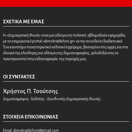
ΣΧΕΤΙΚΆ ΜΕ ΕΜΆΣ
Η «Δημοκρατική Φωνή» είναι μια αδέσμευτη πολιτική εβδομαδιαία εφημερίδα,
με το ενημερωτικό portal «dimokratikifoni.gr» να την συνοδεύει διαδικτυακά.
Ένα καινοτόμο πανηπειρωτικό εκδοτικό εγχείρημα, βασισμένο στις αρχές και στα
ιδανικά της ελεύθερης και αδέσμευτης δημοσιογραφίας, φιλοδοξώντας να
πρωταγωνιστεί στην ειδησιογραφία της περιοχής μας.
ΟΙ ΣΥΝΤΆΚΤΕΣ
Χρήστος Π. Τσούτσης
Δημοσιογράφος - Εκδότης - Διευθυντής Δημοκρατικής Φωνής
ΣΤΟΙΧΕΊΑ ΕΠΙΚΟΙΝΩΝΊΑΣ
Email:
dimokratikifoni@gmail.com