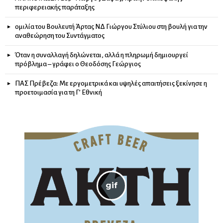
περιφερειακής παράταξης
ομιλία του Βουλευτή Άρτας ΝΔ Γιώργου Στύλιου στη βουλή για την
αναθεώρηση του Συντάγματος
Όταν η συναλλαγή δηλώνεται, αλλά η πληρωμή δημιουργεί
πρόβλημα – γράφει ο Θεοδόσης Γεώργιος
ΠΑΣ Πρέβεζα: Με εργομετρικά και υψηλές απαιτήσεις ξεκίνησε η
προετοιμασία για τη Γ’ Εθνική