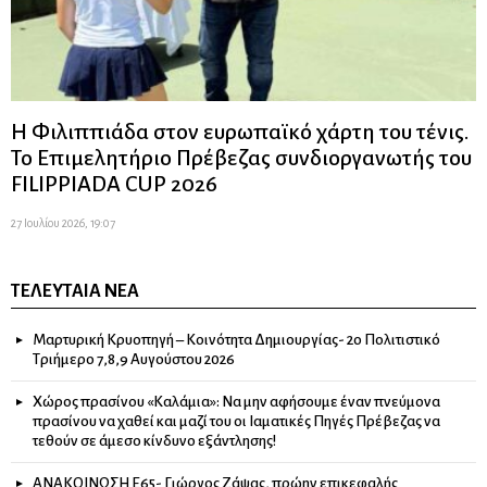
Η Φιλιππιάδα στον ευρωπαϊκό χάρτη του τένις.
Το Επιμελητήριο Πρέβεζας συνδιοργανωτής του
FILIPPIADA CUP 2026
27 Ιουλίου 2026, 19:07
ΤΕΛΕΥΤΑΊΑ ΝΈΑ
Μαρτυρική Κρυοπηγή – Κοινότητα Δημιουργίας- 2ο Πολιτιστικό
Τριήμερο 7,8,9 Αυγούστου 2026
Χώρος πρασίνου «Καλάμια»: Να μην αφήσουμε έναν πνεύμονα
πρασίνου να χαθεί και μαζί του οι Ιαματικές Πηγές Πρέβεζας να
τεθούν σε άμεσο κίνδυνο εξάντλησης!
ΑΝΑΚΟΙΝΩΣΗ Ε65- Γιώργος Ζάψας, πρώην επικεφαλής