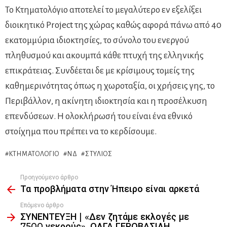
Το Κτηματολόγιο αποτελεί το μεγαλύτερο εν εξελίξει
διοικητικό Project της χώρας καθώς αφορά πάνω από 40
εκατομμύρια ιδιοκτησίες, το σύνολο του ενεργού
πληθυσμού και ακουμπά κάθε πτυχή της ελληνικής
επικράτειας. Συνδέεται δε με κρίσιμους τομείς της
καθημερινότητας όπως η χωροταξία, οι χρήσεις γης, το
Περιβάλλον, η ακίνητη ιδιοκτησία και η προσέλκυση
επενδύσεων. Η ολοκλήρωσή του είναι ένα εθνικό
στοίχημα που πρέπει να το κερδίσουμε.
ΚΤΗΜΑΤΟΛΌΓΙΟ
ΝΔ
ΣΤΎΛΙΟΣ
Προηγούμενο άρθρο
See
Τα προβλήματα στην Ήπειρο είναι αρκετά
more
Επόμενο άρθρο
ΣΥΝΕΝΤΕΥΞΗ | «Δεν ζητάμε εκλογές με
7500 νεκρούς», ΟΛΓΑ ΓΕΡΟΒΑΣΙΛΗ