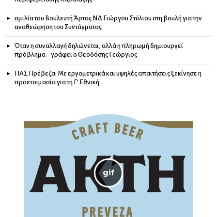
ομιλία του Βουλευτή Άρτας ΝΔ Γιώργου Στύλιου στη βουλή για την
αναθεώρηση του Συντάγματος
Όταν η συναλλαγή δηλώνεται, αλλά η πληρωμή δημιουργεί
πρόβλημα – γράφει ο Θεοδόσης Γεώργιος
ΠΑΣ Πρέβεζα: Με εργομετρικά και υψηλές απαιτήσεις ξεκίνησε η
προετοιμασία για τη Γ’ Εθνική