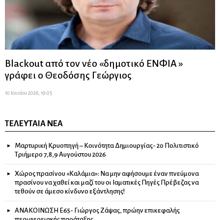
Blackout από τον νέο «δημοτικό ΕΝΦΙΑ »
γράφει ο Θεοδόσης Γεώργιος
10 Ιουνίου 2026, 19:05
ΤΕΛΕΥΤΑΊΑ ΝΈΑ
Μαρτυρική Κρυοπηγή – Κοινότητα Δημιουργίας- 2ο Πολιτιστικό
Τριήμερο 7,8,9 Αυγούστου 2026
Χώρος πρασίνου «Καλάμια»: Να μην αφήσουμε έναν πνεύμονα
πρασίνου να χαθεί και μαζί του οι Ιαματικές Πηγές Πρέβεζας να
τεθούν σε άμεσο κίνδυνο εξάντλησης!
ΑΝΑΚΟΙΝΩΣΗ Ε65- Γιώργος Ζάψας, πρώην επικεφαλής
περιφερειακής παράταξης