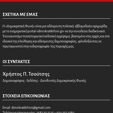
ΣΧΕΤΙΚΆ ΜΕ ΕΜΆΣ
Η «Δημοκρατική Φωνή» είναι μια αδέσμευτη πολιτική εβδομαδιαία εφημερίδα,
με το ενημερωτικό portal «dimokratikifoni.gr» να την συνοδεύει διαδικτυακά.
Ένα καινοτόμο πανηπειρωτικό εκδοτικό εγχείρημα, βασισμένο στις αρχές και στα
ιδανικά της ελεύθερης και αδέσμευτης δημοσιογραφίας, φιλοδοξώντας να
πρωταγωνιστεί στην ειδησιογραφία της περιοχής μας.
ΟΙ ΣΥΝΤΆΚΤΕΣ
Χρήστος Π. Τσούτσης
Δημοσιογράφος - Εκδότης - Διευθυντής Δημοκρατικής Φωνής
ΣΤΟΙΧΕΊΑ ΕΠΙΚΟΙΝΩΝΊΑΣ
Email:
dimokratikifoni@gmail.com
Τηλέφωνα επικοινωνίας: 2682 30 32 15 – 694 392 7380