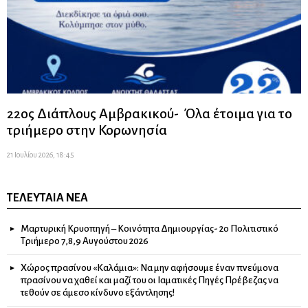
22ος Διάπλους Αμβρακικού- Όλα έτοιμα για το
τριήμερο στην Κορωνησία
21 Ιουλίου 2026, 18:45
ΤΕΛΕΥΤΑΊΑ ΝΈΑ
Μαρτυρική Κρυοπηγή – Κοινότητα Δημιουργίας- 2ο Πολιτιστικό
Τριήμερο 7,8,9 Αυγούστου 2026
Χώρος πρασίνου «Καλάμια»: Να μην αφήσουμε έναν πνεύμονα
πρασίνου να χαθεί και μαζί του οι Ιαματικές Πηγές Πρέβεζας να
τεθούν σε άμεσο κίνδυνο εξάντλησης!