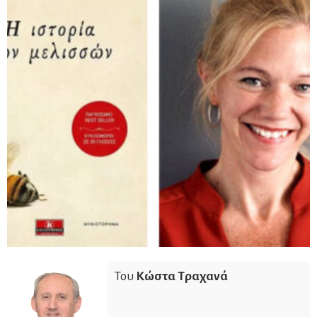
Του
Κώστα Τραχανά