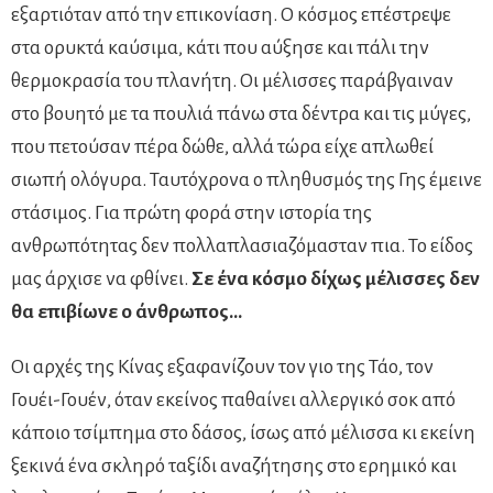
εξαρτιόταν από την επικονίαση. Ο κόσμος επέστρεψε
στα ορυκτά καύσιμα, κάτι που αύξησε και πάλι την
θερμοκρασία του πλανήτη. Οι μέλισσες παράβγαιναν
στο βουητό με τα πουλιά πάνω στα δέντρα και τις μύγες,
που πετούσαν πέρα δώθε, αλλά τώρα είχε απλωθεί
σιωπή ολόγυρα. Ταυτόχρονα ο πληθυσμός της Γης έμεινε
στάσιμος. Για πρώτη φορά στην ιστορία της
ανθρωπότητας δεν πολλαπλασιαζόμασταν πια. Το είδος
μας άρχισε να φθίνει.
Σε ένα κόσμο δίχως μέλισσες δεν
θα επιβίωνε ο άνθρωπος…
Οι αρχές της Κίνας εξαφανίζουν τον γιο της Τάο, τον
Γουέι-Γουέν, όταν εκείνος παθαίνει αλλεργικό σοκ από
κάποιο τσίμπημα στο δάσος, ίσως από μέλισσα κι εκείνη
ξεκινά ένα σκληρό ταξίδι αναζήτησης στο ερημικό και