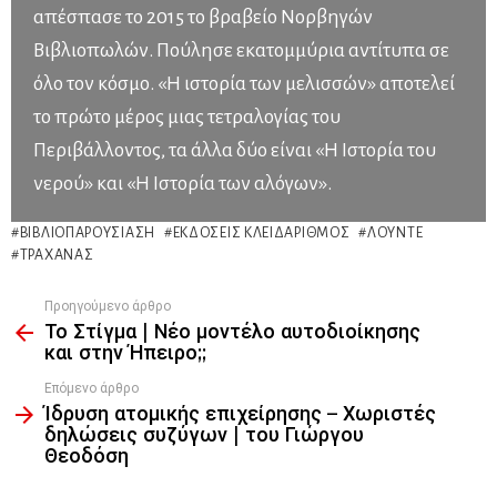
απέσπασε το 2015 το βραβείο Νορβηγών
Βιβλιοπωλών. Πούλησε εκατομμύρια αντίτυπα σε
όλο τον κόσμο. «Η ιστορία των μελισσών» αποτελεί
το πρώτο μέρος μιας τετραλογίας του
Περιβάλλοντος, τα άλλα δύο είναι «Η Ιστορία του
νερού» και «Η Ιστορία των αλόγων».
ΒΙΒΛΙΟΠΑΡΟΥΣΊΑΣΗ
ΕΚΔΌΣΕΙΣ ΚΛΕΙΔΆΡΙΘΜΟΣ
ΛΟΎΝΤΕ
ΤΡΑΧΑΝΆΣ
Προηγούμενο άρθρο
See
Το Στίγμα | Νέο μοντέλο αυτοδιοίκησης
more
και στην Ήπειρο;;
Επόμενο άρθρο
Ίδρυση ατομικής επιχείρησης – Χωριστές
δηλώσεις συζύγων | του Γιώργου
Θεοδόση