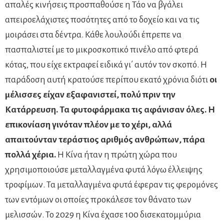
απαλές κινήσεις προσπαθούσε η Τάο να βγάλει
απειροελάχιστες ποσότητες από το δοχείο και να τις
μοιράσει στα δέντρα. Κάθε λουλούδι έπρεπε να
πασπαλιστεί με το μικροσκοπικό πινέλο από φτερά
κότας, που είχε εκτραφεί ειδικά γι΄ αυτόν τον σκοπό. Η
παράδοση αυτή κρατούσε περίπου εκατό χρόνια διότι
οι
μέλισσες είχαν εξαφανιστεί, πολύ πριν την
Κατάρρευση. Τα φυτοφάρμακα τις αφάνισαν όλες. Η
επικονίαση γινόταν πλέον με το χέρι, αλλά
απαιτούνταν τεράστιος αριθμός ανθρώπων, πάρα
πολλά χέρια.
Η Κίνα ήταν η πρώτη χώρα που
χρησιμοποιούσε μεταλλαγμένα φυτά λόγω έλλειψης
τροφίμων. Τα μεταλλαγμένα φυτά έφεραν τις φερομόνες
των εντόμων οι οποίες προκάλεσε τον θάνατο των
μελισσών. Το 2029 η Κίνα έχασε 100 δισεκατομμύρια