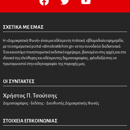
ΣΧΕΤΙΚΆ ΜΕ ΕΜΆΣ
Η «Δημοκρατική Φωνή» είναι μια αδέσμευτη πολιτική εβδομαδιαία εφημερίδα,
με το ενημερωτικό portal «dimokratikifoni.gr» να την συνοδεύει διαδικτυακά.
Ένα καινοτόμο πανηπειρωτικό εκδοτικό εγχείρημα, βασισμένο στις αρχές και στα
ιδανικά της ελεύθερης και αδέσμευτης δημοσιογραφίας, φιλοδοξώντας να
πρωταγωνιστεί στην ειδησιογραφία της περιοχής μας.
ΟΙ ΣΥΝΤΆΚΤΕΣ
Χρήστος Π. Τσούτσης
Δημοσιογράφος - Εκδότης - Διευθυντής Δημοκρατικής Φωνής
ΣΤΟΙΧΕΊΑ ΕΠΙΚΟΙΝΩΝΊΑΣ