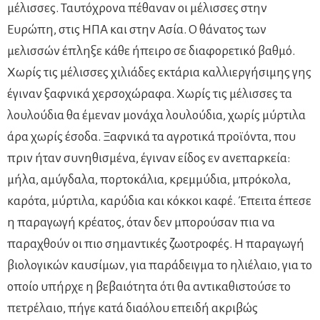
μέλισσες. Ταυτόχρονα πέθαναν οι μέλισσες στην
Ευρώπη, στις ΗΠΑ και στην Ασία. Ο θάνατος των
μελισσών έπληξε κάθε ήπειρο σε διαφορετικό βαθμό.
Χωρίς τις μέλισσες χιλιάδες εκτάρια καλλιεργήσιμης γης
έγιναν ξαφνικά χερσοχώραφα. Χωρίς τις μέλισσες τα
λουλούδια θα έμεναν μονάχα λουλούδια, χωρίς μύρτιλα
άρα χωρίς έσοδα. Ξαφνικά τα αγροτικά προϊόντα, που
πριν ήταν συνηθισμένα, έγιναν είδος εν ανεπαρκεία:
μήλα, αμύγδαλα, πορτοκάλια, κρεμμύδια, μπρόκολα,
καρότα, μύρτιλα, καρύδια και κόκκοι καφέ. Έπειτα έπεσε
η παραγωγή κρέατος, όταν δεν μπορούσαν πια να
παραχθούν οι πιο σημαντικές ζωοτροφές. Η παραγωγή
βιολογικών καυσίμων, για παράδειγμα το ηλιέλαιο, για το
οποίο υπήρχε η βεβαιότητα ότι θα αντικαθιστούσε το
πετρέλαιο, πήγε κατά διαόλου επειδή ακριβώς