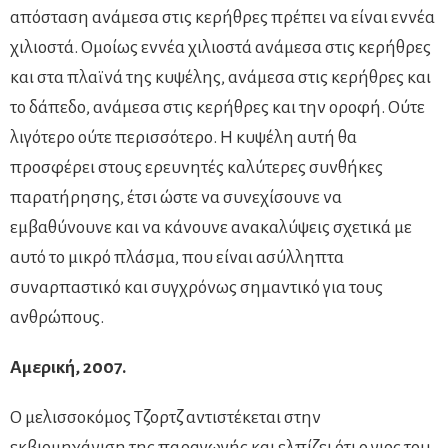
απόσταση ανάμεσα στις κερήθρες πρέπει να είναι εννέα
χιλιοστά. Ομοίως εννέα χιλιοστά ανάμεσα στις κερήθρες
και στα πλαϊνά της κυψέλης, ανάμεσα στις κερήθρες και
το δάπεδο, ανάμεσα στις κερήθρες και την οροφή. Ούτε
λιγότερο ούτε περισσότερο. Η κυψέλη αυτή θα
προσφέρει στους ερευνητές καλύτερες συνθήκες
παρατήρησης, έτσι ώστε να συνεχίσουνε να
εμβαθύνουνε και να κάνουνε ανακαλύψεις σχετικά με
αυτό το μικρό πλάσμα, που είναι ασύλληπτα
συναρπαστικό και συγχρόνως σημαντικό για τους
ανθρώπους.
Αμερική, 2007.
Ο μελισσοκόμος Τζορτζ αντιστέκεται στην
εκβιομηχάνιση της παραγωγής και ελπίζει ότι ο γιος του