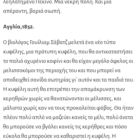
λεηλατημένο Πεκίνο. Μια νεκρή πόλη. Και μια
απέραντη, βαριά σιωπή.
Αγγλία,1852.
Ο βιολόγος Γουίλιαμ Σάβατζ μελετά ένα νέο τύπο
κυψέλης, μια πρότυπη κυψέλη, που θα αντικαταστήσει
το παλιό αχυρένιο κοφίνι και θα είχαν μεγάλο όφελος οι
μελισσοκόμοι της περιοχής του και που μπορεί να
αποδειχθεί σανίδα σωτηρίας γι΄ αυτόν και τα παιδιά του.
Η κυψέλη αυτή θα επιτρέπει την απομάκρυνση των
κερηθρών χωρίς να θανατώνονται οι μέλισσες, και
μάλιστα χωρίς καν να τους προκαλείται φόβος. Θα ήταν
πλέον πολύ απλό να μαζεύει κανείς το μέλι, πολύ άνετα
θα μπορούσε να βγάλει κανείς τις κερήθρες και πόσο
εύκολα θα μπορούσε να καθαριστεί η κυψέλη. Η