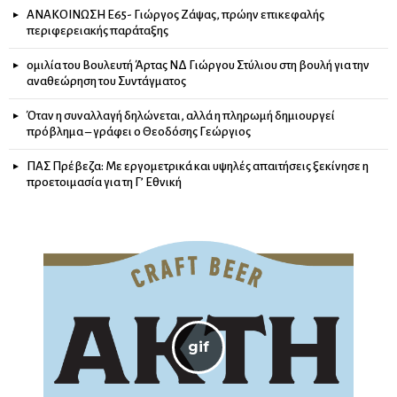
ΑΝΑΚΟΙΝΩΣΗ Ε65- Γιώργος Ζάψας, πρώην επικεφαλής
περιφερειακής παράταξης
ομιλία του Βουλευτή Άρτας ΝΔ Γιώργου Στύλιου στη βουλή για την
αναθεώρηση του Συντάγματος
Όταν η συναλλαγή δηλώνεται, αλλά η πληρωμή δημιουργεί
πρόβλημα – γράφει ο Θεοδόσης Γεώργιος
ΠΑΣ Πρέβεζα: Με εργομετρικά και υψηλές απαιτήσεις ξεκίνησε η
προετοιμασία για τη Γ’ Εθνική